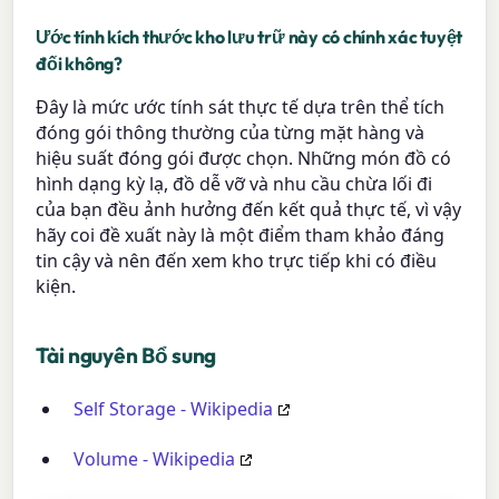
Ước tính kích thước kho lưu trữ này có chính xác tuyệt
đối không?
Đây là mức ước tính sát thực tế dựa trên thể tích
đóng gói thông thường của từng mặt hàng và
hiệu suất đóng gói được chọn. Những món đồ có
hình dạng kỳ lạ, đồ dễ vỡ và nhu cầu chừa lối đi
của bạn đều ảnh hưởng đến kết quả thực tế, vì vậy
hãy coi đề xuất này là một điểm tham khảo đáng
tin cậy và nên đến xem kho trực tiếp khi có điều
kiện.
Tài nguyên Bổ sung
Self Storage - Wikipedia
Volume - Wikipedia