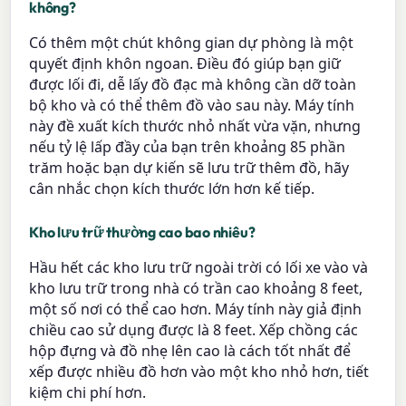
không?
Có thêm một chút không gian dự phòng là một
quyết định khôn ngoan. Điều đó giúp bạn giữ
được lối đi, dễ lấy đồ đạc mà không cần dỡ toàn
bộ kho và có thể thêm đồ vào sau này. Máy tính
này đề xuất kích thước nhỏ nhất vừa vặn, nhưng
nếu tỷ lệ lấp đầy của bạn trên khoảng 85 phần
trăm hoặc bạn dự kiến sẽ lưu trữ thêm đồ, hãy
cân nhắc chọn kích thước lớn hơn kế tiếp.
Kho lưu trữ thường cao bao nhiêu?
Hầu hết các kho lưu trữ ngoài trời có lối xe vào và
kho lưu trữ trong nhà có trần cao khoảng 8 feet,
một số nơi có thể cao hơn. Máy tính này giả định
chiều cao sử dụng được là 8 feet. Xếp chồng các
hộp đựng và đồ nhẹ lên cao là cách tốt nhất để
xếp được nhiều đồ hơn vào một kho nhỏ hơn, tiết
kiệm chi phí hơn.