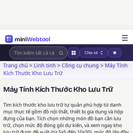
☰
mini
Webtool
Chia sẻ
Trang chủ
>
Linh tinh
>
Công cụ chung
>
Máy Tính
Kích Thước Kho Lưu Trữ
Máy Tính Kích Thước Kho Lưu Trữ
Tìm kích thước kho lưu trữ tự quản phù hợp từ danh
mục thực tế gồm đồ nội thất, thiết bị gia dụng và hộp
đựng của bạn. Tích chọn những món đồ bạn cần lưu
trữ, chọn mức độ đóng gói dự kiến, và xem ngay kho
lưu trữ được đề xuất (từ 5x5 đến 10x30), mức độ lấp đầy,