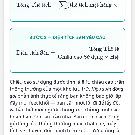
Tổng Thể tích
thể tích mặt hàng
×
số lượng
=
∑
(
)
ổ
ể
í
ể
í
ặ
à
ố
ư
ợ
BƯỚC 2 — DIỆN TÍCH SÀN YÊU CẦU
Diện tích Sàn
Chiều cao Sử dụng
×
=
Hiệu suất Đóng gói
Tổng Thể tích
ổ
ể
í
ệ
í
à
ề
ử
ụ
ệ
ấ
Chiều cao sử dụng được tính là 8 ft, chiều cao trần
thông thường của một kho lưu trữ.
Hiệu suất đóng
gói
phản ánh thực tế rằng bạn không bao giờ lấp
đầy mọi feet khối — bạn cần một lối đi để lấy đồ,
và hầu hết mọi người không xếp chồng một cách
hoàn hảo đến tận trần nhà. Bạn chọn cách đóng
gói lỏng lẻo, thông thường hoặc chặt chẽ, máy
tính sẽ chuyển đổi thành hiệu suất tương ứng là