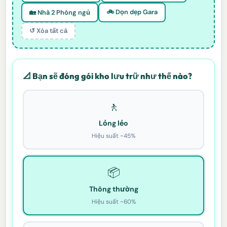
🚲 Dọn dẹp Gara
🏡 Nhà 2 Phòng ngủ
↺ Xóa tất cả
📐 Bạn sẽ đóng gói kho lưu trữ như thế nào?
🚶
Lỏng lẻo
Hiệu suất ~45%
📦
Thông thường
Hiệu suất ~60%