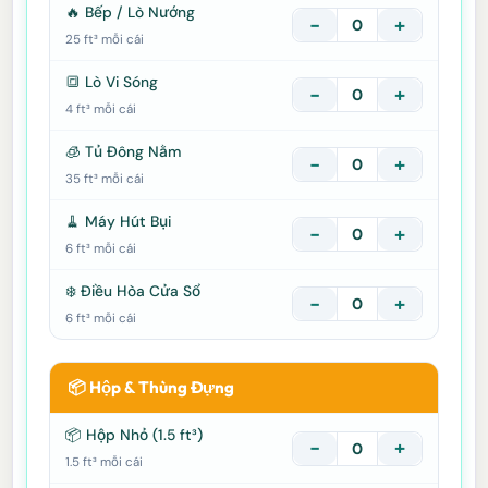
🔥 Bếp / Lò Nướng
−
+
25 ft³ mỗi cái
🔳 Lò Vi Sóng
−
+
4 ft³ mỗi cái
🧊 Tủ Đông Nằm
−
+
35 ft³ mỗi cái
🧹 Máy Hút Bụi
−
+
6 ft³ mỗi cái
❄️ Điều Hòa Cửa Sổ
−
+
6 ft³ mỗi cái
📦 Hộp & Thùng Đựng
📦 Hộp Nhỏ (1.5 ft³)
−
+
1.5 ft³ mỗi cái