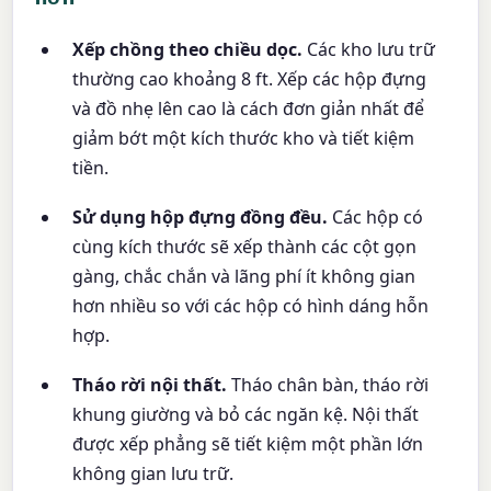
Xếp chồng theo chiều dọc.
Các kho lưu trữ
thường cao khoảng 8 ft. Xếp các hộp đựng
và đồ nhẹ lên cao là cách đơn giản nhất để
giảm bớt một kích thước kho và tiết kiệm
tiền.
Sử dụng hộp đựng đồng đều.
Các hộp có
cùng kích thước sẽ xếp thành các cột gọn
gàng, chắc chắn và lãng phí ít không gian
hơn nhiều so với các hộp có hình dáng hỗn
hợp.
Tháo rời nội thất.
Tháo chân bàn, tháo rời
khung giường và bỏ các ngăn kệ. Nội thất
được xếp phẳng sẽ tiết kiệm một phần lớn
không gian lưu trữ.