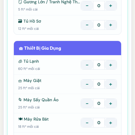
🪞 Gương Lớn / Tranh Nghệ Thuật
−
+
5 ft³ mỗi cái
🗃️ Tủ Hồ Sơ
−
+
12 ft³ mỗi cái
🧺 Thiết Bị Gia Dụng
🧊 Tủ Lạnh
−
+
60 ft³ mỗi cái
🧺 Máy Giặt
−
+
25 ft³ mỗi cái
🌀 Máy Sấy Quần Áo
−
+
25 ft³ mỗi cái
🍽️ Máy Rửa Bát
−
+
18 ft³ mỗi cái