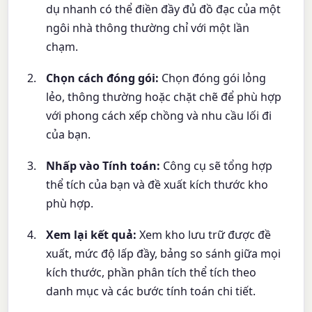
dụ nhanh có thể điền đầy đủ đồ đạc của một
ngôi nhà thông thường chỉ với một lần
chạm.
Chọn cách đóng gói:
Chọn đóng gói lỏng
lẻo, thông thường hoặc chặt chẽ để phù hợp
với phong cách xếp chồng và nhu cầu lối đi
của bạn.
Nhấp vào Tính toán:
Công cụ sẽ tổng hợp
thể tích của bạn và đề xuất kích thước kho
phù hợp.
Xem lại kết quả:
Xem kho lưu trữ được đề
xuất, mức độ lấp đầy, bảng so sánh giữa mọi
kích thước, phần phân tích thể tích theo
danh mục và các bước tính toán chi tiết.