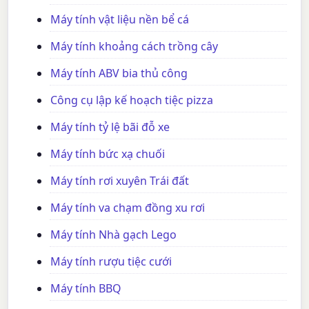
Máy tính vật liệu nền bể cá
Máy tính khoảng cách trồng cây
Máy tính ABV bia thủ công
Công cụ lập kế hoạch tiệc pizza
Máy tính tỷ lệ bãi đỗ xe
Máy tính bức xạ chuối
Máy tính rơi xuyên Trái đất
Máy tính va chạm đồng xu rơi
Máy tính Nhà gạch Lego
Máy tính rượu tiệc cưới
Máy tính BBQ