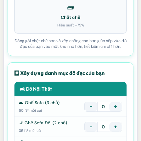
🧱
Chặt chẽ
Hiệu suất ~75%
Đóng gói chặt chẽ hơn và xếp chồng cao hơn giúp xếp vừa đồ
đạc của bạn vào một kho nhỏ hơn, tiết kiệm chi phí hơn.
🧮 Xây dựng danh mục đồ đạc của bạn
🛋️ Đồ Nội Thất
🛋️ Ghế Sofa (3 chỗ)
−
+
50 ft³ mỗi cái
💺 Ghế Sofa Đôi (2 chỗ)
−
+
35 ft³ mỗi cái