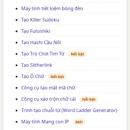
Máy tính tiết kiệm bóng đèn
Tạo Killer Sudoku
Tạo Futoshiki
Tạo Hashi Cầu Nối
Tạo Trò Chơi Tìm Từ
Nổi bật
Tạo Slitherlink
Tạo Ô Chữ
Nổi bật
Công cụ tạo mật mã chữ
Công cụ xáo trộn chữ cái
Nổi bật
Trình tạo chuỗi từ (Word Ladder Generator)
Máy tính Mạng con IP
Mới