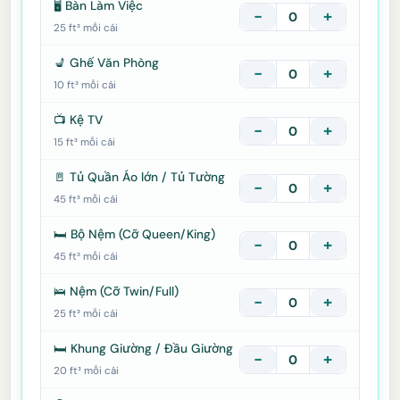
🖥️ Bàn Làm Việc
−
+
25 ft³ mỗi cái
💺 Ghế Văn Phòng
−
+
10 ft³ mỗi cái
📺 Kệ TV
−
+
15 ft³ mỗi cái
🚪 Tủ Quần Áo lớn / Tủ Tường
−
+
45 ft³ mỗi cái
🛏️ Bộ Nệm (Cỡ Queen/King)
−
+
45 ft³ mỗi cái
🛌 Nệm (Cỡ Twin/Full)
−
+
25 ft³ mỗi cái
🛏️ Khung Giường / Đầu Giường
−
+
20 ft³ mỗi cái