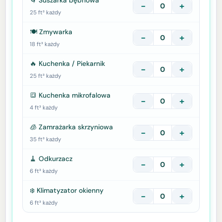
−
+
25 ft³ każdy
🍽️ Zmywarka
−
+
18 ft³ każdy
🔥 Kuchenka / Piekarnik
−
+
25 ft³ każdy
🔳 Kuchenka mikrofalowa
−
+
4 ft³ każdy
🧊 Zamrażarka skrzyniowa
−
+
35 ft³ każdy
🧹 Odkurzacz
−
+
6 ft³ każdy
❄️ Klimatyzator okienny
−
+
6 ft³ każdy