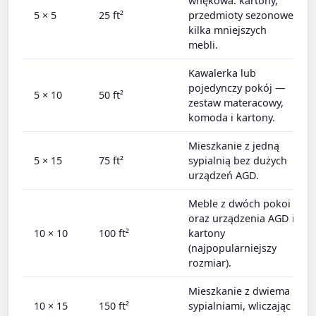
wnękowa: kartony,
5 × 5
25 ft²
przedmioty sezonowe,
kilka mniejszych
mebli.
Kawalerka lub
pojedynczy pokój —
5 × 10
50 ft²
zestaw materacowy,
komoda i kartony.
Mieszkanie z jedną
5 × 15
75 ft²
sypialnią bez dużych
urządzeń AGD.
Meble z dwóch pokoi
oraz urządzenia AGD i
10 × 10
100 ft²
kartony
(najpopularniejszy
rozmiar).
Mieszkanie z dwiema
10 × 15
150 ft²
sypialniami, wliczając