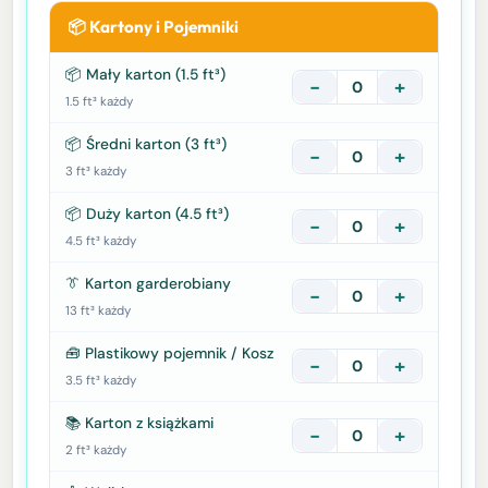
📦 Kartony i Pojemniki
📦 Mały karton (1.5 ft³)
−
+
1.5 ft³ każdy
📦 Średni karton (3 ft³)
−
+
3 ft³ każdy
📦 Duży karton (4.5 ft³)
−
+
4.5 ft³ każdy
👔 Karton garderobiany
−
+
13 ft³ każdy
🧰 Plastikowy pojemnik / Kosz
−
+
3.5 ft³ każdy
📚 Karton z książkami
−
+
2 ft³ każdy