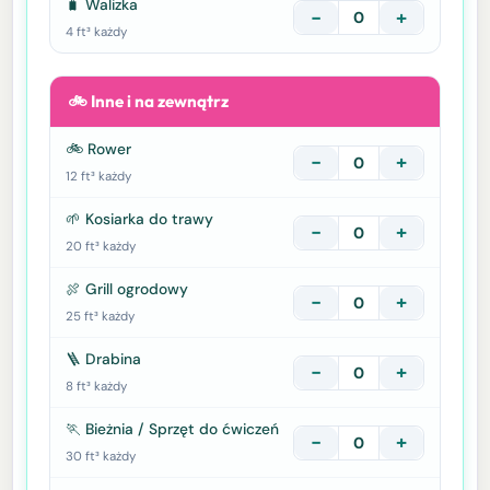
🧳 Walizka
−
+
4 ft³ każdy
🚲 Inne i na zewnątrz
🚲 Rower
−
+
12 ft³ każdy
🌱 Kosiarka do trawy
−
+
20 ft³ każdy
🍖 Grill ogrodowy
−
+
25 ft³ każdy
🪜 Drabina
−
+
8 ft³ każdy
🏃 Bieżnia / Sprzęt do ćwiczeń
−
+
30 ft³ każdy