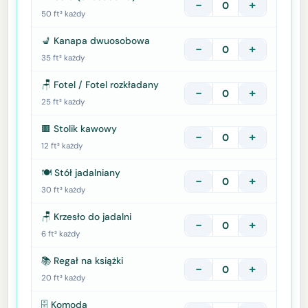
−
+
50 ft³ każdy
💺 Kanapa dwuosobowa
−
+
35 ft³ każdy
🪑 Fotel / Fotel rozkładany
−
+
25 ft³ każdy
🟫 Stolik kawowy
−
+
12 ft³ każdy
🍽️ Stół jadalniany
−
+
30 ft³ każdy
🪑 Krzesło do jadalni
−
+
6 ft³ każdy
📚 Regał na książki
−
+
20 ft³ każdy
🗄️ Komoda