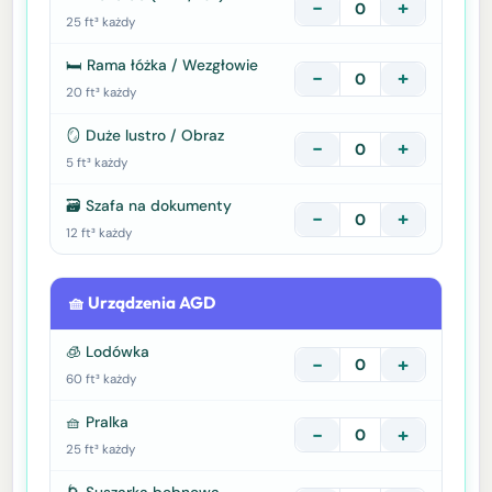
−
+
25 ft³ każdy
🛏️ Rama łóżka / Wezgłowie
−
+
20 ft³ każdy
🪞 Duże lustro / Obraz
−
+
5 ft³ każdy
🗃️ Szafa na dokumenty
−
+
12 ft³ każdy
🧺 Urządzenia AGD
🧊 Lodówka
−
+
60 ft³ każdy
🧺 Pralka
−
+
25 ft³ każdy
🌀 Suszarka bębnowa