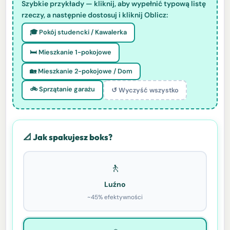
Szybkie przykłady — kliknij, aby wypełnić typową listę
rzeczy, a następnie dostosuj i kliknij Oblicz:
🎓 Pokój studencki / Kawalerka
🛏️ Mieszkanie 1-pokojowe
🏡 Mieszkanie 2-pokojowe / Dom
🚲 Sprzątanie garażu
↺ Wyczyść wszystko
📐 Jak spakujesz boks?
🚶
Luźno
~45% efektywności