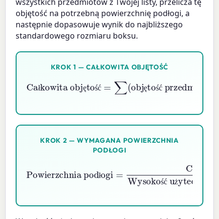
wszystkich przedmiotów z Twojej listy, przelicza tę
objętość na potrzebną powierzchnię podłogi, a
następnie dopasowuje wynik do najbliższego
standardowego rozmiaru boksu.
KROK 1 — CAŁKOWITA OBJĘTOŚĆ
Całkowita objętość
objętość przedmiotu
×
=
ilość
∑
(
)
ł
ę
ś
ć
ę
ś
ć
KROK 2 — WYMAGANA POWIERZCHNIA
PODŁOGI
Wysokość użyteczna
Powierzchnia podłogi
Całkowita objętość
×
Efektywność pakowania
=
ł
ł
ś
ć
ż