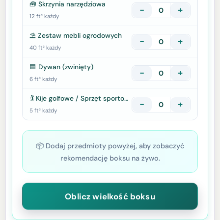
🧰 Skrzynia narzędziowa
−
+
12 ft³ każdy
⛱️ Zestaw mebli ogrodowych
−
+
40 ft³ każdy
🟦 Dywan (zwinięty)
−
+
6 ft³ każdy
🏌️ Kije golfowe / Sprzęt sportowy
−
+
5 ft³ każdy
📦 Dodaj przedmioty powyżej, aby zobaczyć
rekomendację boksu na żywo.
Oblicz wielkość boksu