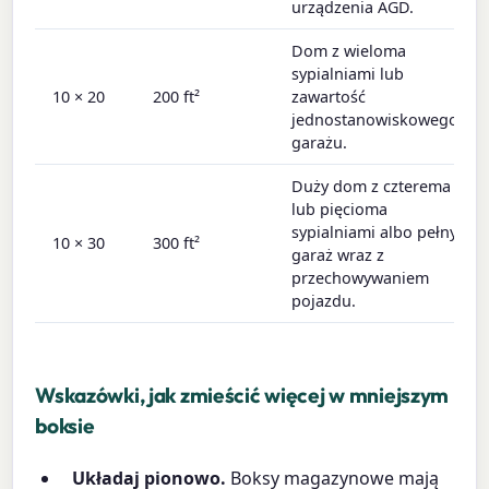
urządzenia AGD.
Dom z wieloma
sypialniami lub
10 × 20
200 ft²
zawartość
jednostanowiskowego
garażu.
Duży dom z czterema
lub pięcioma
sypialniami albo pełny
10 × 30
300 ft²
garaż wraz z
przechowywaniem
pojazdu.
Wskazówki, jak zmieścić więcej w mniejszym
boksie
Układaj pionowo.
Boksy magazynowe mają