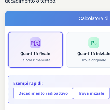
decadimento o tempo.
Calcolatore d
P(t)
P₀
Quantità finale
Quantità inizial
Calcola rimanente
Trova originale
Esempi rapidi:
Decadimento radioattivo
Trova iniziale