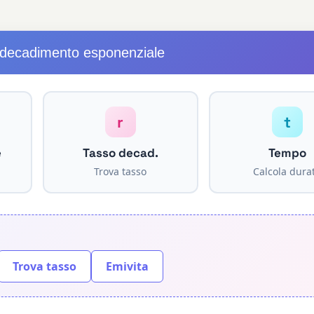
i decadimento esponenziale
r
t
e
Tasso decad.
Tempo
Trova tasso
Calcola dura
Trova tasso
Emivita