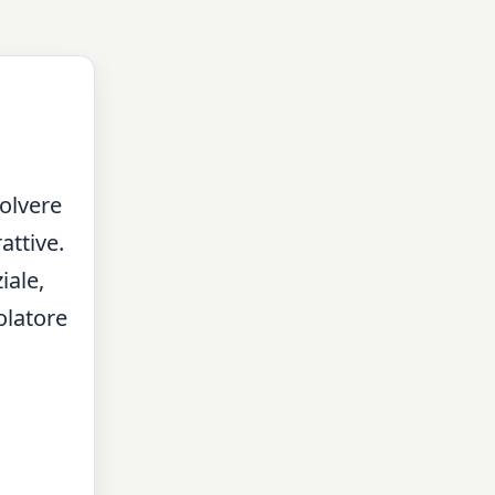
olvere
attive.
iale,
olatore