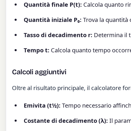
Quantità finale P(t):
Calcola quanto r
Quantità iniziale P₀:
Trova la quantità 
Tasso di decadimento r:
Determina il t
Tempo t:
Calcola quanto tempo occorre
Calcoli aggiuntivi
Oltre al risultato principale, il calcolatore f
Emivita (t½):
Tempo necessario affinché
Costante di decadimento (λ):
Il param