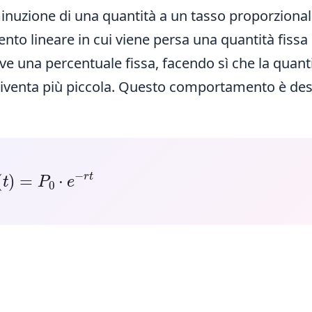
inuzione di una quantità a un tasso proporzional
nto lineare in cui viene persa una quantità fissa 
e una percentuale fissa, facendo sì che la quant
venta più piccola. Questo comportamento è des
P
(
t
)
=
P
0
⋅
e
−
r
t