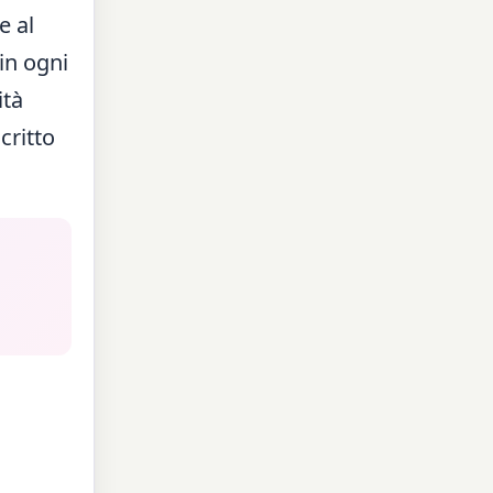
e al
in ogni
ità
critto