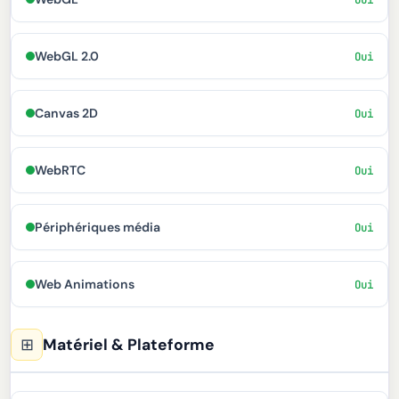
WebGL 2.0
Oui
Canvas 2D
Oui
WebRTC
Oui
Périphériques média
Oui
Web Animations
Oui
⊞
Matériel & Plateforme