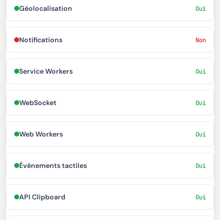
Géolocalisation
Oui
Notifications
Non
Service Workers
Oui
WebSocket
Oui
Web Workers
Oui
Événements tactiles
Oui
API Clipboard
Oui