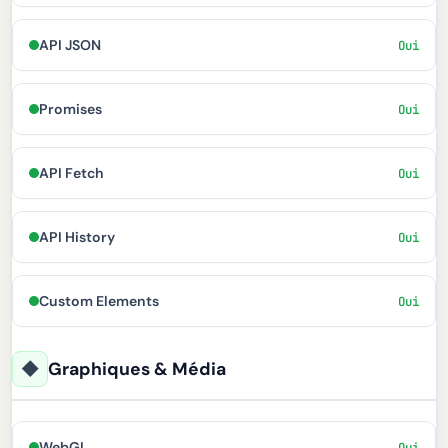
API JSON
Oui
Promises
Oui
API Fetch
Oui
API History
Oui
Custom Elements
Oui
◆
Graphiques & Média
WebGL
Oui