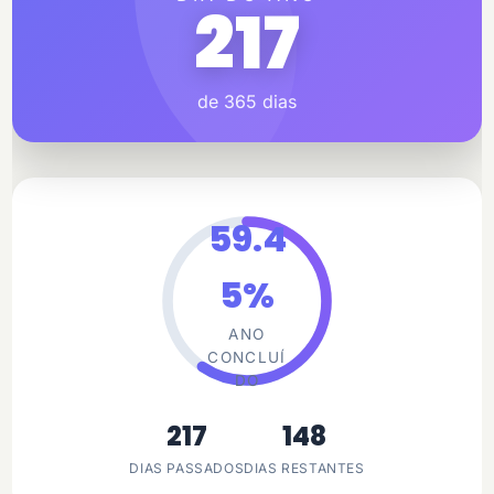
217
de 365 dias
59.4
5%
ANO
CONCLUÍ
DO
217
148
DIAS PASSADOS
DIAS RESTANTES