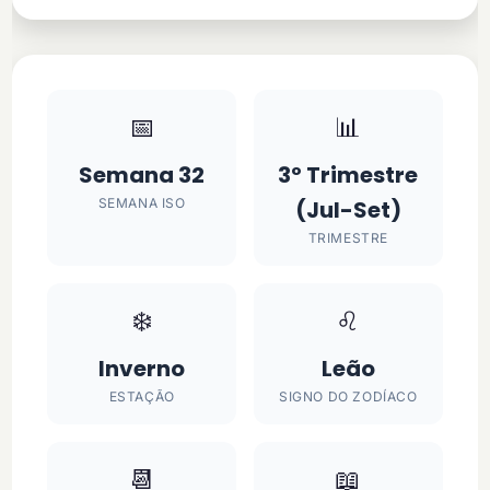
📅
📊
Semana 32
3º Trimestre
SEMANA ISO
(Jul-Set)
TRIMESTRE
❄️
♌
Inverno
Leão
ESTAÇÃO
SIGNO DO ZODÍACO
📆
📖