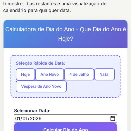
trimestre, dias restantes e uma visualização de
calendário para qualquer data.
Calculadora de Dia do Ano - Que Dia do Ano é
Hoje?
Seleção Rápida de Data:
Hoje
Ano Novo
4 de Julho
Natal
Véspera de Ano Novo
Selecionar Data: