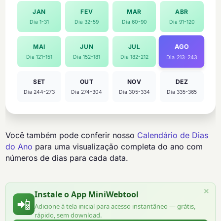
JAN
FEV
MAR
ABR
Dia 1-31
Dia 32-59
Dia 60-90
Dia 91-120
AGO
MAI
JUN
JUL
Dia 121-151
Dia 152-181
Dia 182-212
Dia 213-243
SET
OUT
NOV
DEZ
Dia 244-273
Dia 274-304
Dia 305-334
Dia 335-365
Você também pode conferir nosso
Calendário de Dias
do Ano
para uma visualização completa do ano com
números de dias para cada data.
×
Instale o App MiniWebtool
📲
Adicione à tela inicial para acesso instantâneo — grátis,
rápido, sem download.