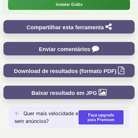
Instalar Grátis
Compartilhar esta ferramenta
Enviar comentários
Download de resultados (formato PDF)
Baixar resultado em JPG
✨
Quer mais velocidade e
Faça upgrade
para Premium
sem anúncios?