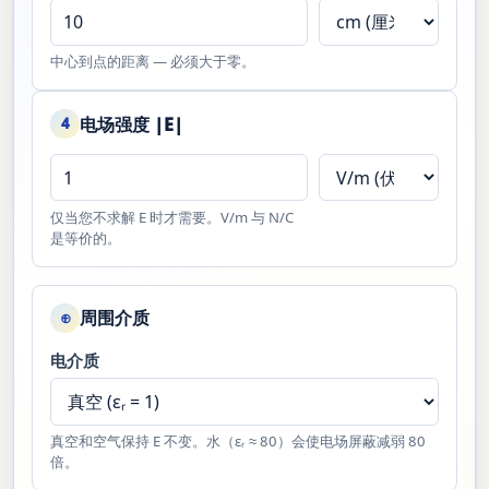
中心到点的距离 — 必须大于零。
电场强度 |E|
4
仅当您不求解 E 时才需要。V/m 与 N/C
是等价的。
周围介质
⊕
电介质
真空和空气保持 E 不变。水（εᵣ ≈ 80）会使电场屏蔽减弱 80
倍。