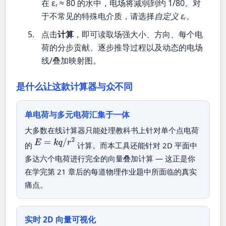
在 εᵣ ≈ 80 的水中，电场将减弱到约 1/80。对
于不常见的特殊电介质，请选择
自定义 εᵣ
。
点击
计算
，即可读取场强大小、方向、每个电
荷的分步贡献、逐步推导过程以及动态的电场
线/叠加映射图。
是什么让这款计算器与众不同
单电荷与多元电荷汇集于一体
大多数在线计算器只能处理教科书上针对单个点电荷
E
=
k
q
/
r
2
的
计算。而本工具还能针对 2D 平面中
多达六个电荷进行完全的向量叠加计算 — 这正是你
在学完第 21 章后的每道物理作业题中所面临的真实
痛点。
实时 2D 向量可视化