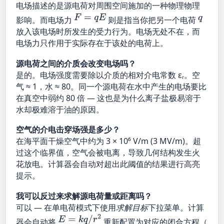
电场描述的是源电荷对周围空间施加的一种物理物理
F
=
q
E
q
影响。而电场力
则是指当你把另一个电荷
放入该电场时所发生的受力行为。电场无处不在，而
电场力只作用于实际存在于该处的电荷上。
源电荷之间的介质会改变电场吗？
是的。电场强度需要除以介质的相对介电常数 εᵣ。空
气 ≈ 1，水 ≈ 80。同一个源电荷在水中产生的电场要比
在真空中弱约 80 倍 — 这也是为什么离子盐极易溶于
水却极难溶于油的原因。
空气的介电击穿场强是多少？
在海平面干燥空气中约为 3 × 10⁶ V/m (3 MV/m)。超
过这个临界值，空气会被电离，导致几何结构发生火
花放电。计算器会自动对超出此阈值的结果进行高亮
提示。
我可以反过来求解源电荷量或距离吗？
可以 — 在单电荷模式下使用
求解目标
下拉菜单。计算
E
=
k
q
/
r
2
器会自动将
重新配置为对应的闭合方程（