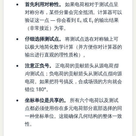
首先利用对称性。
如果电荷相对于测试点呈
对称分布，某些分量会完全抵消。计算器可以
验证这一点 — 你会看到 Eₓ 或 Eᵧ 的输出结果
（非常接近）为零。
仔细选择测试点。
将测试点选在对称轴上可
以极大地简化数学计算（并方便你对计算器的
输出进行直观的理性质检）。
注意正负号。
正电荷的贡献箭头从源电荷
指
向
测试点；负电荷的贡献箭头从测试点
指向
源
电荷。如果把符号搞反，合成场强的方向就会
错位 180°。
坐标单位是共享的。
所有六个电荷以及测试
点都必须使用你在多元电荷部分底部选择的同
一种坐标单位。这能确保几何结构的整体一致
性。