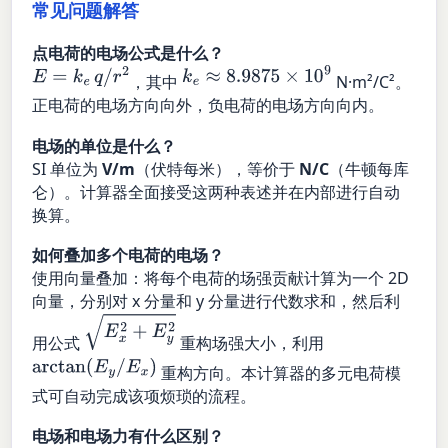
常见问题解答
点电荷的电场公式是什么？
E
=
k
e
q
/
r
2
k
e
≈
8.9875
×
10
9
，其中
N·m²/C²。
正电荷的电场方向向外，负电荷的电场方向向内。
电场的单位是什么？
SI 单位为
V/m
（伏特每米），等价于
N/C
（牛顿每库
仑）。计算器全面接受这两种表述并在内部进行自动
换算。
如何叠加多个电荷的电场？
使用向量叠加：将每个电荷的场强贡献计算为一个 2D
向量，分别对 x 分量和 y 分量进行代数求和，然后利
E
x
2
+
E
y
2
用公式
重构场强大小，利用
arctan
(
E
y
/
E
x
)
重构方向。本计算器的多元电荷模
式可自动完成该项烦琐的流程。
电场和电场力有什么区别？