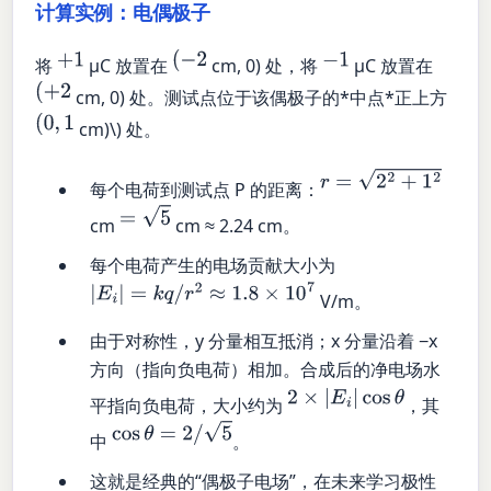
计算实例：电偶极子
+
1
(
−
2
−
1
将
µC 放置在
cm, 0) 处，将
µC 放置在
(
+
2
cm, 0) 处。测试点位于该偶极子的*中点*正上方
(
0
,
1
cm)\) 处。
r
=
2
2
+
1
2
每个电荷到测试点 P 的距离：
=
5
cm
cm ≈ 2.24 cm。
每个电荷产生的电场贡献大小为
|
E
i
|
=
k
q
/
r
2
≈
1.8
×
10
7
V/m。
由于对称性，y 分量相互抵消；x 分量沿着 −x
方向（指向负电荷）相加。合成后的净电场水
2
×
|
E
i
|
cos
θ
平指向负电荷，大小约为
，其
cos
θ
=
2
/
5
中
。
这就是经典的“偶极子电场”，在未来学习极性