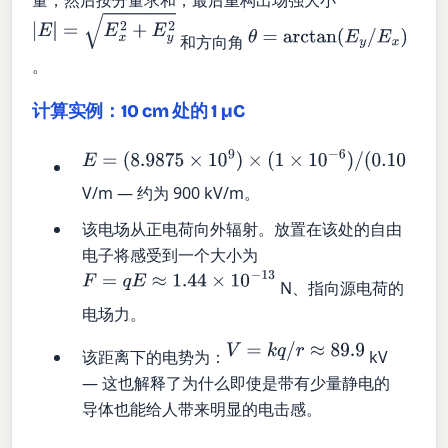
量，然后按分量求和，最后重构出场强大小
|
E
|
=
E
x
2
+
E
y
2
θ
=
arctan
(
E
y
/
E
x
)
和方向角
。
计算实例：10 cm 处的 1 µC
E
=
(
8.9875
×
10
9
)
×
(
1
×
10
−
6
)
/
(
0.10
)
2
≈
8.99
×
10
5
V/m — 约为 900 kV/m。
该电场从正电荷向外辐射。放置在该处的自由
电子将感受到一个大小为
F
=
q
E
≈
1.44
×
10
−
13
N、指向源电荷的
电场力。
V
=
k
q
/
r
≈
89.9
该距离下的电势为：
kV
— 这也解释了为什么即使是带有少量静电的
导体也能给人带来明显的电击感。