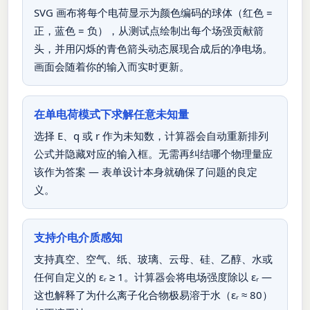
SVG 画布将每个电荷显示为颜色编码的球体（红色 =
正，蓝色 = 负），从测试点绘制出每个场强贡献箭
头，并用闪烁的青色箭头动态展现合成后的净电场。
画面会随着你的输入而实时更新。
在单电荷模式下求解任意未知量
选择 E、q 或 r 作为未知数，计算器会自动重新排列
公式并隐藏对应的输入框。无需再纠结哪个物理量应
该作为答案 — 表单设计本身就确保了问题的良定
义。
支持介电介质感知
支持真空、空气、纸、玻璃、云母、硅、乙醇、水或
任何自定义的 εᵣ ≥ 1。计算器会将电场强度除以 εᵣ —
这也解释了为什么离子化合物极易溶于水（εᵣ ≈ 80）