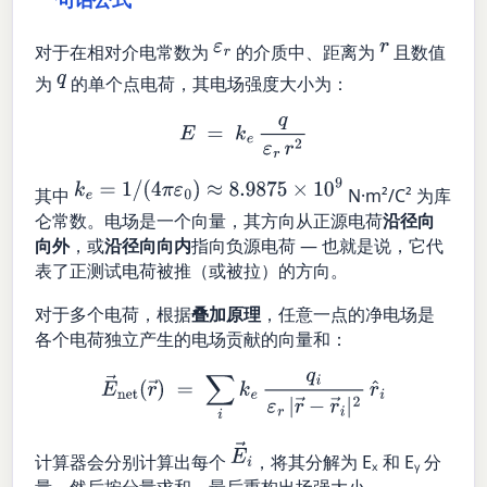
ε
r
r
对于在相对介电常数为
的介质中、距离为
且数值
q
为
的单个点电荷，其电场强度大小为：
E
=
k
e
q
ε
r
r
2
k
e
=
1
/
(
4
π
ε
0
)
≈
8.9875
×
10
9
其中
N·m²/C² 为库
仑常数。电场是一个向量，其方向从正源电荷
沿径向
向外
，或
沿径向向内
指向负源电荷 — 也就是说，它代
表了正测试电荷被推（或被拉）的方向。
对于多个电荷，根据
叠加原理
，任意一点的净电场是
各个电荷独立产生的电场贡献的向量和：
E
→
net
(
r
→
)
=
∑
i
k
e
q
i
ε
r
|
r
→
−
r
→
i
|
2
r
^
i
E
→
i
计算器会分别计算出每个
，将其分解为 Eₓ 和 Eᵧ 分