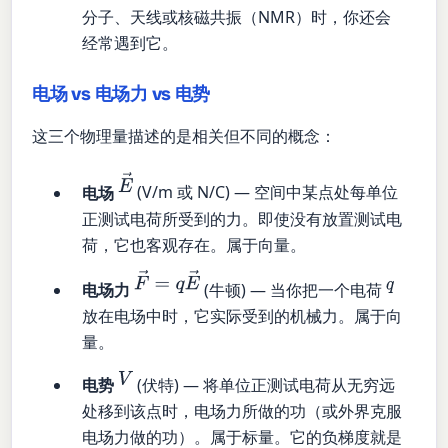
分子、天线或核磁共振（NMR）时，你还会
经常遇到它。
电场 vs 电场力 vs 电势
这三个物理量描述的是相关但不同的概念：
E
→
电场
(V/m 或 N/C) — 空间中某点处每单位
正测试电荷所受到的力。即使没有放置测试电
荷，它也客观存在。属于向量。
F
→
=
q
E
→
q
电场力
(牛顿) — 当你把一个电荷
放在电场中时，它实际受到的机械力。属于向
量。
V
电势
(伏特) — 将单位正测试电荷从无穷远
处移到该点时，电场力所做的功（或外界克服
电场力做的功）。属于标量。它的负梯度就是