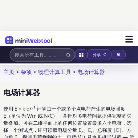
☰
mini
Webtool
分享
主页
>
杂项
>
物理计算工具
>
电场计算器
电场计算器
使用 E = k·q/r² 计算由一个或多个点电荷产生的电场强度
E（单位为 V/m 或 N/C），并针对多电荷问题提供完整的矢
量叠加。可在二维平面上的任何位置放置最多六个电荷，选
择一个测试点，即可读取电场分量 Eₓ、Eᵧ、总强度 |E|、方
向角 θ、探测电荷受到的力、电势 V 以及逐步推导过程 — 所