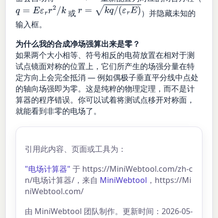
r
=
k
q
/
(
ε
r
E
)
q
=
E
ε
r
r
2
/
k
或
）并隐藏未知的
输入框。
为什么我的合成净场强算出来是零？
如果两个大小相等、符号相反的电荷放置在相对于测
试点镜面对称的位置上，它们所产生的场强分量在特
定方向上会完全抵消 — 例如偶极子垂直平分线中点处
的轴向场强即为零。这是纯粹的物理定理，而不是计
算器的程序错误。你可以试着将测试点移开对称面，
就能看到非零的电场了。
引用此内容、页面或工具为：
"电场计算器"
于 https://MiniWebtool.com/zh-c
n/电场计算器/，来自
MiniWebtool
，https://Mi
niWebtool.com/
由 MiniWebtool 团队制作。更新时间：2026-05-