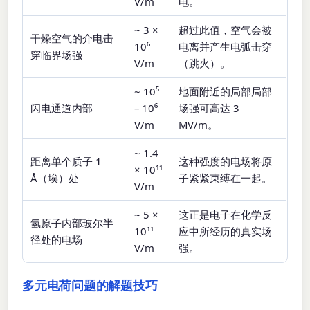
V/m
电。
~ 3 ×
超过此值，空气会被
干燥空气的介电击
10⁶
电离并产生电弧击穿
穿临界场强
V/m
（跳火）。
~ 10⁵
地面附近的局部局部
闪电通道内部
– 10⁶
场强可高达 3
V/m
MV/m。
~ 1.4
距离单个质子 1
这种强度的电场将原
× 10¹¹
Å（埃）处
子紧紧束缚在一起。
V/m
~ 5 ×
这正是电子在化学反
氢原子内部玻尔半
10¹¹
应中所经历的真实场
径处的电场
V/m
强。
多元电荷问题的解题技巧