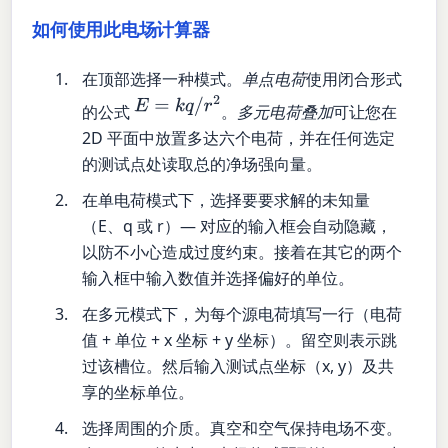
如何使用此电场计算器
在顶部选择一种模式。
单点电荷
使用闭合形式
E
=
k
q
/
r
2
的公式
。
多元电荷叠加
可让您在
2D 平面中放置多达六个电荷，并在任何选定
的测试点处读取总的净场强向量。
在单电荷模式下，选择要要求解的未知量
（E、q 或 r）— 对应的输入框会自动隐藏，
以防不小心造成过度约束。接着在其它的两个
输入框中输入数值并选择偏好的单位。
在多元模式下，为每个源电荷填写一行（电荷
值 + 单位 + x 坐标 + y 坐标）。留空则表示跳
过该槽位。然后输入测试点坐标（x, y）及共
享的坐标单位。
选择周围的介质。真空和空气保持电场不变。