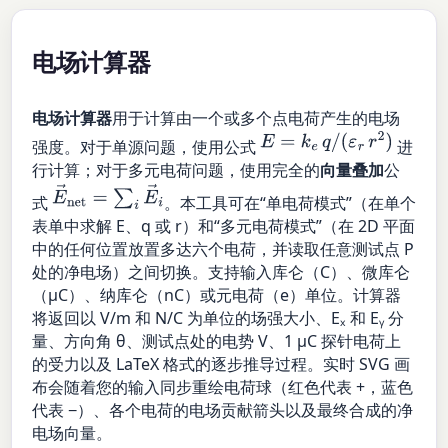
电场计算器
电场计算器
用于计算由一个或多个点电荷产生的电场
E
=
k
e
q
/
(
ε
r
r
2
)
强度。对于单源问题，使用公式
进
行计算；对于多元电荷问题，使用完全的
向量叠加
公
E
→
net
=
∑
i
E
→
i
式
。本工具可在“单电荷模式”（在单个
表单中求解 E、q 或 r）和“多元电荷模式”（在 2D 平面
中的任何位置放置多达六个电荷，并读取任意测试点 P
处的净电场）之间切换。支持输入库仑（C）、微库仑
（µC）、纳库仑（nC）或元电荷（e）单位。计算器
将返回以 V/m 和 N/C 为单位的场强大小、Eₓ 和 Eᵧ 分
量、方向角 θ、测试点处的电势 V、1 µC 探针电荷上
的受力以及 LaTeX 格式的逐步推导过程。实时 SVG 画
布会随着您的输入同步重绘电荷球（红色代表 +，蓝色
代表 −）、各个电荷的电场贡献箭头以及最终合成的净
电场向量。