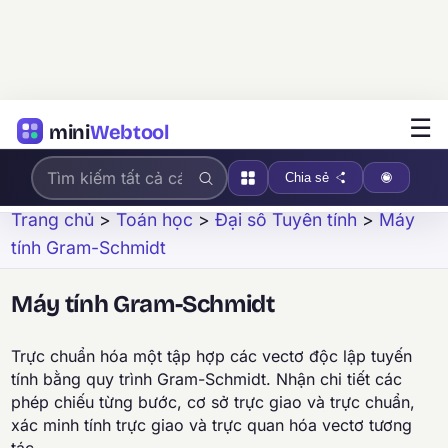
☰
mini
Webtool
Chia sẻ
Trang chủ
>
Toán học
>
Đại số Tuyến tính
>
Máy
tính Gram-Schmidt
Máy tính Gram-Schmidt
Trực chuẩn hóa một tập hợp các vectơ độc lập tuyến
tính bằng quy trình Gram-Schmidt. Nhận chi tiết các
phép chiếu từng bước, cơ sở trực giao và trực chuẩn,
xác minh tính trực giao và trực quan hóa vectơ tương