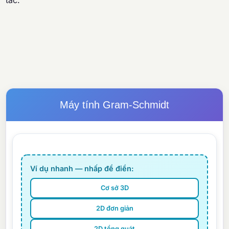
tác.
Máy tính Gram-Schmidt
Ví dụ nhanh — nhấp để điền:
Cơ sở 3D
2D đơn giản
2D tổng quát