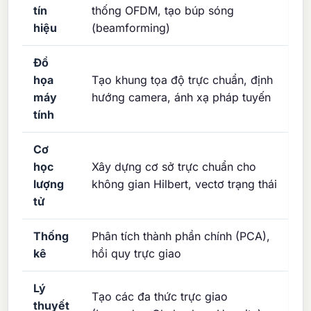
tín
thống OFDM, tạo búp sóng
hiệu
(beamforming)
Đồ
họa
Tạo khung tọa độ trực chuẩn, định
máy
hướng camera, ánh xạ pháp tuyến
tính
Cơ
học
Xây dựng cơ sở trực chuẩn cho
lượng
không gian Hilbert, vectơ trạng thái
tử
Thống
Phân tích thành phần chính (PCA),
kê
hồi quy trực giao
Lý
Tạo các đa thức trực giao
thuyết