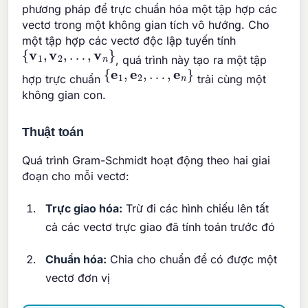
phương pháp để trực chuẩn hóa một tập hợp các
vectơ trong một không gian tích vô hướng. Cho
một tập hợp các vectơ độc lập tuyến tính
{
v
1
,
v
2
,
…
,
v
n
}
, quá trình này tạo ra một tập
{
e
1
,
e
2
,
…
,
e
n
}
hợp trực chuẩn
trải cùng một
không gian con.
Thuật toán
Quá trình Gram-Schmidt hoạt động theo hai giai
đoạn cho mỗi vectơ:
Trực giao hóa:
Trừ đi các hình chiếu lên tất
cả các vectơ trực giao đã tính toán trước đó
Chuẩn hóa:
Chia cho chuẩn để có được một
vectơ đơn vị