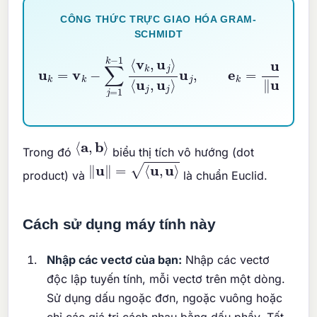
CÔNG THỨC TRỰC GIAO HÓA GRAM-
SCHMIDT
u
k
=
v
k
−
u
∑
j
j
,
=
e
1
k
k
=
−
u
1
⟨
k
v
‖
k
u
,
k
u
‖
j
⟩
⟨
u
j
,
u
j
⟩
⟨
a
,
b
⟩
Trong đó
biểu thị tích vô hướng (dot
‖
u
‖
=
⟨
u
,
u
⟩
product) và
là chuẩn Euclid.
Cách sử dụng máy tính này
Nhập các vectơ của bạn:
Nhập các vectơ
độc lập tuyến tính, mỗi vectơ trên một dòng.
Sử dụng dấu ngoặc đơn, ngoặc vuông hoặc