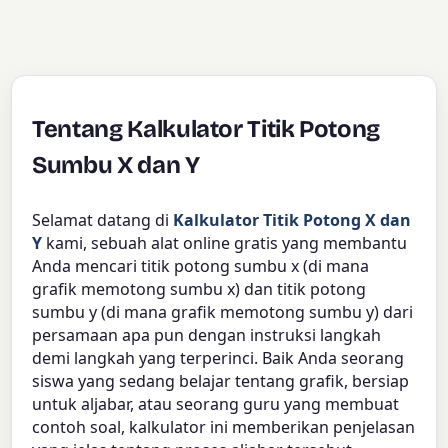
Tentang Kalkulator Titik Potong
Sumbu X dan Y
Selamat datang di
Kalkulator Titik Potong X dan
Y
kami, sebuah alat online gratis yang membantu
Anda mencari titik potong sumbu x (di mana
grafik memotong sumbu x) dan titik potong
sumbu y (di mana grafik memotong sumbu y) dari
persamaan apa pun dengan instruksi langkah
demi langkah yang terperinci. Baik Anda seorang
siswa yang sedang belajar tentang grafik, bersiap
untuk aljabar, atau seorang guru yang membuat
contoh soal, kalkulator ini memberikan penjelasan