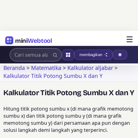
☰
mini
Webtool
membagikan
Beranda
>
Matematika
>
Kalkulator aljabar
>
Kalkulator Titik Potong Sumbu X dan Y
Kalkulator Titik Potong Sumbu X dan Y
Hitung titik potong sumbu x (di mana grafik memotong
sumbu x) dan titik potong sumbu y (di mana grafik
memotong sumbu y) dari persamaan apa pun dengan
solusi langkah demi langkah yang terperinci.