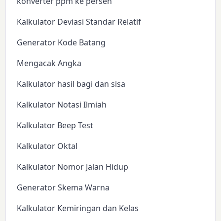
konverter ppm ke persen
Kalkulator Deviasi Standar Relatif
Generator Kode Batang
Mengacak Angka
Kalkulator hasil bagi dan sisa
Kalkulator Notasi Ilmiah
Kalkulator Beep Test
Kalkulator Oktal
Kalkulator Nomor Jalan Hidup
Generator Skema Warna
Kalkulator Kemiringan dan Kelas