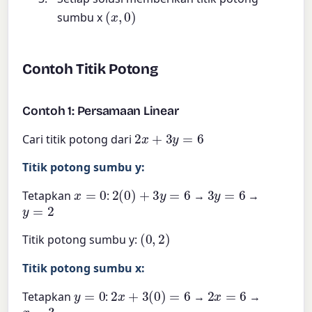
(
x
,
0
)
sumbu x
Contoh Titik Potong
Contoh 1: Persamaan Linear
2
x
+
3
y
=
6
Cari titik potong dari
Titik potong sumbu y:
x
=
0
2
(
0
)
+
3
y
=
6
3
y
=
6
Tetapkan
:
→
→
y
=
2
(
0
,
2
)
Titik potong sumbu y:
Titik potong sumbu x:
y
=
0
2
x
+
3
(
0
)
=
6
2
x
=
6
Tetapkan
:
→
→
x
=
3