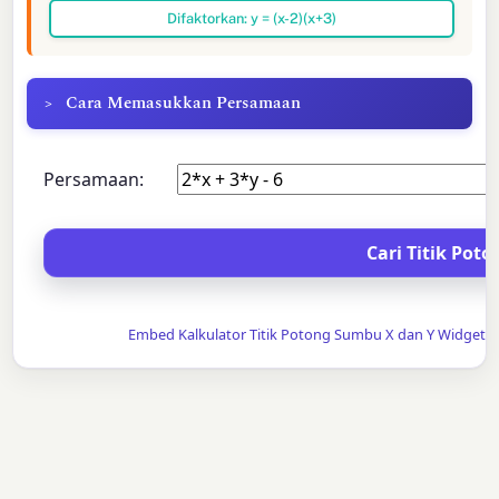
Difaktorkan: y = (x-2)(x+3)
Cara Memasukkan Persamaan
Persamaan:
Embed Kalkulator Titik Potong Sumbu X dan Y Widget