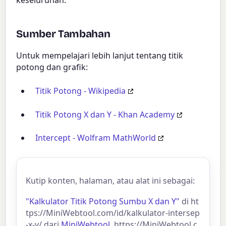
Sumber Tambahan
Untuk mempelajari lebih lanjut tentang titik
potong dan grafik:
Titik Potong - Wikipedia
Titik Potong X dan Y - Khan Academy
Intercept - Wolfram MathWorld
Kutip konten, halaman, atau alat ini sebagai:
"Kalkulator Titik Potong Sumbu X dan Y"
di ht
tps://MiniWebtool.com/id/kalkulator-intersep
-x-y/ dari
MiniWebtool
, https://MiniWebtool.c