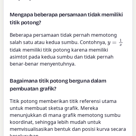
Mengapa beberapa persamaan tidak memiliki
titik potong?
Beberapa persamaan tidak pernah memotong
y
=
1
x
salah satu atau kedua sumbu. Contohnya,
tidak memiliki titik potong karena memiliki
asimtot pada kedua sumbu dan tidak pernah
benar-benar menyentuhnya.
Bagaimana titik potong berguna dalam
pembuatan grafik?
Titik potong memberikan titik referensi utama
untuk membuat sketsa grafik. Mereka
menunjukkan di mana grafik memotong sumbu
koordinat, sehingga lebih mudah untuk
memvisualisasikan bentuk dan posisi kurva secara
keseluruhan.