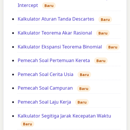
Intercept
Baru
Kalkulator Aturan Tanda Descartes
Baru
Kalkulator Teorema Akar Rasional
Baru
Kalkulator Ekspansi Teorema Binomial
Baru
Pemecah Soal Pertemuan Kereta
Baru
Pemecah Soal Cerita Usia
Baru
Pemecah Soal Campuran
Baru
Pemecah Soal Laju Kerja
Baru
Kalkulator Segitiga Jarak Kecepatan Waktu
Baru