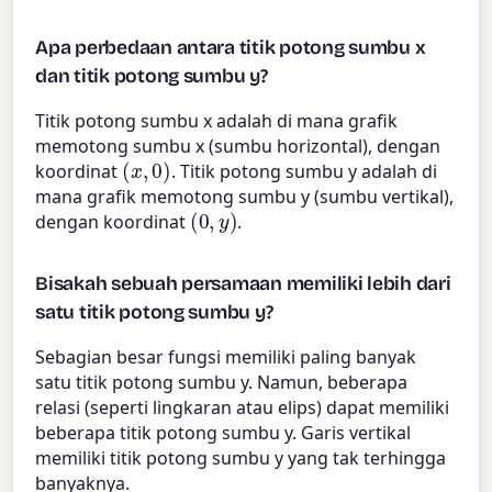
Apa perbedaan antara titik potong sumbu x
dan titik potong sumbu y?
Titik potong sumbu x adalah di mana grafik
memotong sumbu x (sumbu horizontal), dengan
(
x
,
0
)
koordinat
. Titik potong sumbu y adalah di
mana grafik memotong sumbu y (sumbu vertikal),
(
0
,
y
)
dengan koordinat
.
Bisakah sebuah persamaan memiliki lebih dari
satu titik potong sumbu y?
Sebagian besar fungsi memiliki paling banyak
satu titik potong sumbu y. Namun, beberapa
relasi (seperti lingkaran atau elips) dapat memiliki
beberapa titik potong sumbu y. Garis vertikal
memiliki titik potong sumbu y yang tak terhingga
banyaknya.