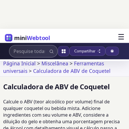
☰
mini
Webtool
Compartilhar
Página Inicial
>
Miscelânea
>
Ferramentas
universais
>
Calculadora de ABV de Coquetel
Calculadora de ABV de Coquetel
Calcule o ABV (teor alcoólico por volume) final de
qualquer coquetel ou bebida mista. Adicione
ingredientes com seu volume e ABV, considere a
diluição do gelo e obtenha uma porcentagem precisa
de álcool com detalhamento visual e cálculo passo a