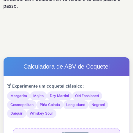
passo.
Calculadora de ABV de Coquetel
🍸 Experimente um coquetel clássico:
Margarita
Mojito
Dry Martini
Old Fashioned
Cosmopolitan
Piña Colada
Long Island
Negroni
Daiquiri
Whiskey Sour
Adicione