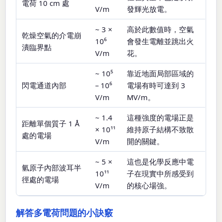
電荷 10 cm 處
V/m
發輝光放電。
~ 3 ×
高於此數值時，空氣
乾燥空氣的介電崩
10⁶
會發生電離並跳出火
潰臨界點
V/m
花。
~ 10⁵
靠近地面局部區域的
閃電通道內部
– 10⁶
電場有時可達到 3
V/m
MV/m。
~ 1.4
這種強度的電場正是
距離單個質子 1 Å
× 10¹¹
維持原子結構不致散
處的電場
V/m
開的關鍵。
~ 5 ×
這也是化學反應中電
氫原子內部波耳半
10¹¹
子在現實中所感受到
徑處的電場
V/m
的核心場強。
解答多電荷問題的小訣竅