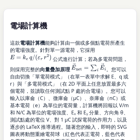
電場計算機
這款
電場計算機
能夠計算由一個或多個點電荷所產生
的電場強度。針對單一源電荷，它採用
E
=
k
e
q
/
(
ε
r
r
2
)
公式進行計算；若為多電荷問題，
E
→
net
=
∑
i
E
→
i
則採用完整的
向量疊加原理
。您可以
自由切換「單電荷模式」（在單一表單中求解 E、q 或
r）與「多電荷模式」（在 2D 平面上任意放置最多六
個電荷，並讀取任何測試點 P 處的合電場）。您可以
輸入以庫侖（C）、微庫侖（µC）、奈庫侖（nC）或
基本電荷（e）為單位的電荷量，計算機將回報以 V/m
和 N/C 為單位的電場強度、Eₓ 和 Eᵧ 分量、方向角 θ、
測試點處的電位 V、對 1 µC 試探電荷的作用力，以及
逐步的 LaTeX 推導過程。隨著您的輸入，即時的 SVG
圖表將動態重繪電荷球（紅色代表正電荷，藍色代表