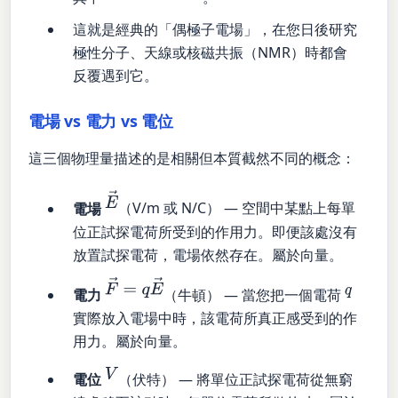
這就是經典的「偶極子電場」，在您日後研究
極性分子、天線或核磁共振（NMR）時都會
反覆遇到它。
電場 vs 電力 vs 電位
這三個物理量描述的是相關但本質截然不同的概念：
E
→
電場
（V/m 或 N/C） — 空間中某點上每單
位正試探電荷所受到的作用力。即便該處沒有
放置試探電荷，電場依然存在。屬於向量。
F
→
=
q
E
→
q
電力
（牛頓） — 當您把一個電荷
實際放入電場中時，該電荷所真正感受到的作
用力。屬於向量。
V
電位
（伏特） — 將單位正試探電荷從無窮