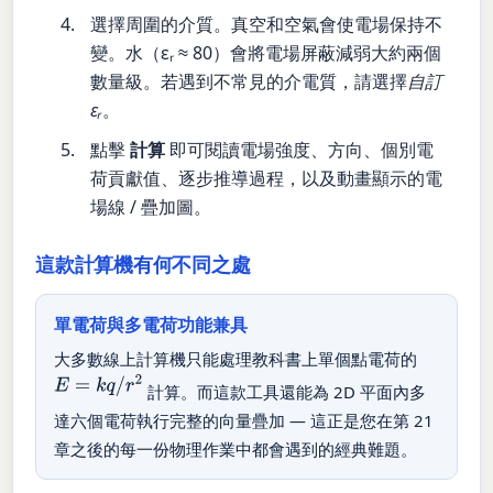
選擇周圍的介質。真空和空氣會使電場保持不
變。水（εᵣ ≈ 80）會將電場屏蔽減弱大約兩個
數量級。若遇到不常見的介電質，請選擇
自訂
εᵣ
。
點擊
計算
即可閱讀電場強度、方向、個別電
荷貢獻值、逐步推導過程，以及動畫顯示的電
場線 / 疊加圖。
這款計算機有何不同之處
單電荷與多電荷功能兼具
大多數線上計算機只能處理教科書上單個點電荷的
E
=
k
q
/
r
2
計算。而這款工具還能為 2D 平面內多
達六個電荷執行完整的向量疊加 — 這正是您在第 21
章之後的每一份物理作業中都會遇到的經典難題。