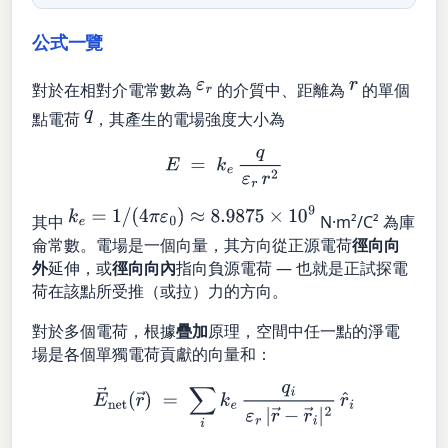
公式一覽
ε
r
r
對於在相對介電常數為
的介質中、距離為
的單個
q
點電荷
，其產生的電場強度大小為
E
=
k
e
q
ε
r
r
2
k
e
=
1
/
(
4
π
ε
0
)
≈
8.9875
×
10
9
其中
N·m²/C² 為庫
侖常數。電場是一個向量，其方向從正源電荷
徑向向
外
延伸，或
徑向向內
指向負源電荷 — 也就是正試探電
荷在該點所受推（或拉）力的方向。
對於多個電荷，根據
疊加
原理，空間中任一點的淨電
場是各個單獨電荷貢獻的向量和：
E
→
net
(
r
→
)
=
∑
i
k
e
q
i
ε
r
|
r
→
−
r
→
i
|
2
r
^
i