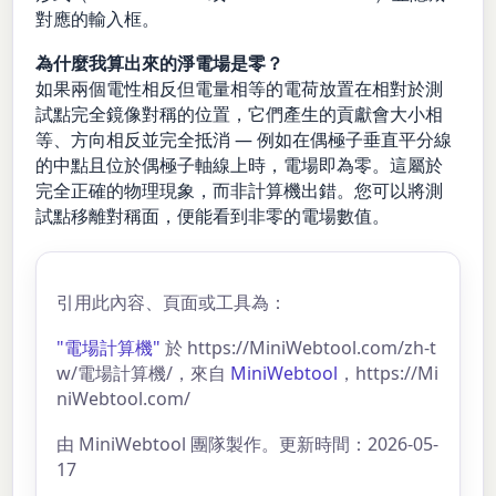
對應的輸入框。
為什麼我算出來的淨電場是零？
如果兩個電性相反但電量相等的電荷放置在相對於測
試點完全鏡像對稱的位置，它們產生的貢獻會大小相
等、方向相反並完全抵消 — 例如在偶極子垂直平分線
的中點且位於偶極子軸線上時，電場即為零。這屬於
完全正確的物理現象，而非計算機出錯。您可以將測
試點移離對稱面，便能看到非零的電場數值。
引用此內容、頁面或工具為：
"電場計算機"
於 https://MiniWebtool.com/zh-t
w/電場計算機/，來自
MiniWebtool
，https://Mi
niWebtool.com/
由 MiniWebtool 團隊製作。更新時間：2026-05-
17