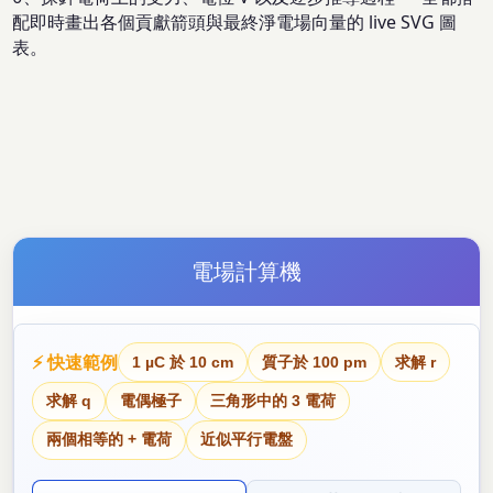
配即時畫出各個貢獻箭頭與最終淨電場向量的 live SVG 圖
表。
電場計算機
⚡ 快速範例
1 µC 於 10 cm
質子於 100 pm
求解 r
求解 q
電偶極子
三角形中的 3 電荷
兩個相等的 + 電荷
近似平行電盤