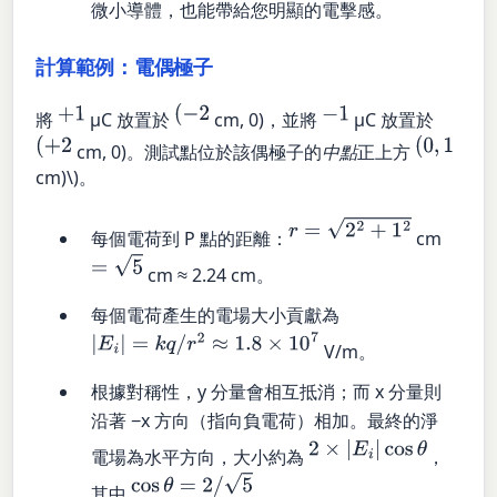
微小導體，也能帶給您明顯的電擊感。
計算範例：電偶極子
+
1
(
−
2
−
1
將
µC 放置於
cm, 0)，並將
µC 放置於
(
+
2
(
0
,
1
cm, 0)。測試點位於該偶極子的
中點
正上方
cm)\)。
r
=
2
2
+
1
2
每個電荷到 P 點的距離：
cm
=
5
cm ≈ 2.24 cm。
每個電荷產生的電場大小貢獻為
|
E
i
|
=
k
q
/
r
2
≈
1.8
×
10
7
V/m。
根據對稱性，y 分量會相互抵消；而 x 分量則
沿著 −x 方向（指向負電荷）相加。最終的淨
2
×
|
E
i
|
cos
θ
電場為水平方向，大小約為
，
cos
θ
=
2
/
5
其中
。