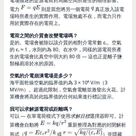
電場描述的是源電荷對周圍空間所產生的物理影響。
F
=
q
E
q
電力
則是當您將另一個電荷
真正放入該電
場時所產生的實際作用。電場無處不在，而電力只作
用於實際存在的電荷上。
電荷之間的介質會改變電場嗎？
是的。電場會被除以該介質的相對介電常數 εᵣ。空氣
的 εᵣ ≈ 1，水則約為 80。在水中，同樣的源電荷所產
生的電場會比真空中弱大約 80 倍 — 這也正是離子鹽
類極易溶於水的原因。
空氣的介電崩潰電場是多少？
海平面乾燥空氣的臨界值約為 3 × 10⁶ V/m（3
MV/m）。超過此限制，空氣會電離並激發出火花。計
算機會將高於此臨界值的任何結果進行標記提示。
我可以求解源電荷或距離嗎？
可以 — 在單電荷模式下使用
求解目標
選擇器即可。計
E
=
k
q
/
r
2
算機會自動將
重新整理為對應的封閉解析
r
=
k
q
/
(
ε
r
E
)
q
=
E
ε
r
r
2
/
k
形式（
或
）並隱藏