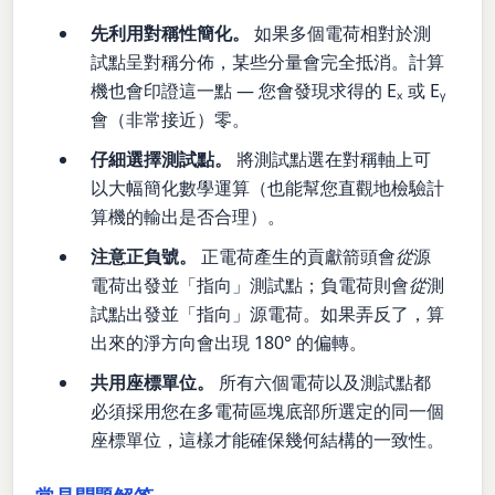
先利用對稱性簡化。
如果多個電荷相對於測
試點呈對稱分佈，某些分量會完全抵消。計算
機也會印證這一點 — 您會發現求得的 Eₓ 或 Eᵧ
會（非常接近）零。
仔細選擇測試點。
將測試點選在對稱軸上可
以大幅簡化數學運算（也能幫您直觀地檢驗計
算機的輸出是否合理）。
注意正負號。
正電荷產生的貢獻箭頭會
從
源
電荷出發並「指向」測試點；負電荷則會
從
測
試點出發並「指向」源電荷。如果弄反了，算
出來的淨方向會出現 180° 的偏轉。
共用座標單位。
所有六個電荷以及測試點都
必須採用您在多電荷區塊底部所選定的同一個
座標單位，這樣才能確保幾何結構的一致性。