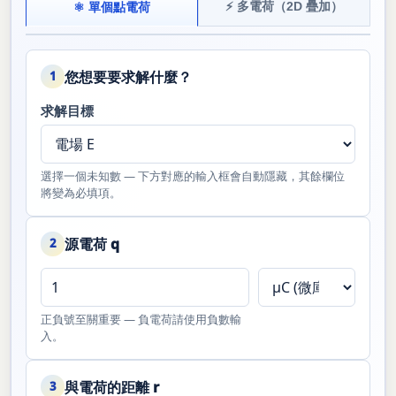
⚡ 多電荷（2D 疊加）
⚛ 單個點電荷
您想要要求解什麼？
1
求解目標
選擇一個未知數 — 下方對應的輸入框會自動隱藏，其餘欄位
將變為必填項。
源電荷 q
2
正負號至關重要 — 負電荷請使用負數輸
入。
與電荷的距離 r
3