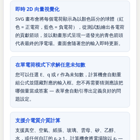
即時 2D 向量視覺化
SVG 畫布會將每個電荷顯示為以顏色區分的球體（紅
色 = 正電荷，藍色 = 負電荷），從測試點繪出各電荷
的貢獻箭頭，並以動畫形式呈現一道發光的青色箭頭
代表最終的淨電場。畫面會隨著您的輸入即時更新。
在單電荷模式下求解任意未知數
您可以任選 E、q 或 r 作為未知數，計算機會自動重
組公式並隱藏對應的輸入框。您不再需要猜測應該把
哪個量當成答案 — 表單會自動引導出定義良好的問
題設定。
支援介電質介質計算
支援真空、空氣、紙張、玻璃、雲母、矽、乙醇、
水，或任何自訂的 εᵣ ≥ 1。計算機會將電場除以 εᵣ —