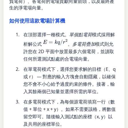
負電荷）、各電荷的電場貢獻向量箭頭，以及最終產
生的淨電場向量。
如何使用這款電場計算機
在頂部選擇一種模式。
單個點電荷
模式採用解
E
=
k
q
/
r
2
析解公式
。
多電荷疊加
模式則允
許您在 2D 平面中放置最多六個電荷，並讀取
任何所選測試點處的合電場向量。
在單電荷模式下，選擇您要求解的目標（E、q
或 r） — 對應的輸入方塊會自動隱藏，以確保
您不會不小心給予過度約束的條件。接著，輸
入其餘兩個已知量並選擇所需的單位。
在多電荷模式下，為每個源電荷填寫一行（數
值 + 單位 + x + y）。如果不需要該格，將數值
留空即可。隨後輸入測試點的座標（x, y）以
及共用的座標單位。