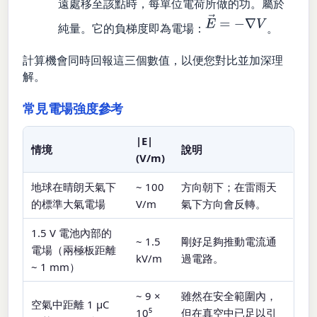
遠處移至該點時，每單位電荷所做的功。屬於
E
→
=
−
∇
V
純量。它的負梯度即為電場：
。
計算機會同時回報這三個數值，以便您對比並加深理
解。
常見電場強度參考
|E|
情境
說明
(V/m)
地球在晴朗天氣下
~ 100
方向朝下；在雷雨天
的標準大氣電場
V/m
氣下方向會反轉。
1.5 V 電池內部的
~ 1.5
剛好足夠推動電流通
電場（兩極板距離
kV/m
過電路。
~ 1 mm）
~ 9 ×
雖然在安全範圍內，
空氣中距離 1 µC
10⁵
但在真空中已足以引