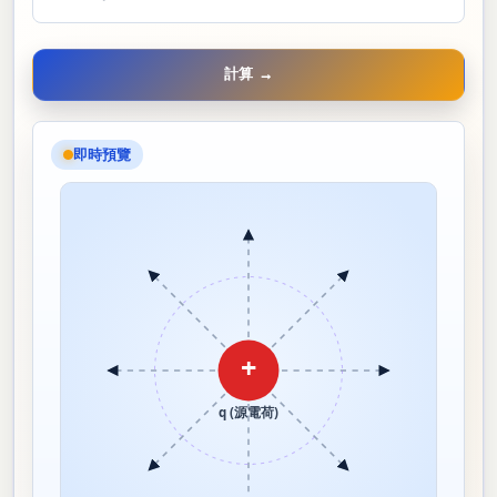
計算 →
即時預覽
+
q (源電荷)