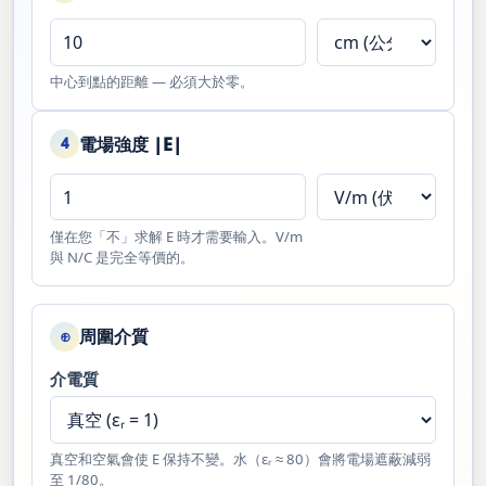
中心到點的距離 — 必須大於零。
電場強度 |E|
4
僅在您「不」求解 E 時才需要輸入。V/m
與 N/C 是完全等價的。
周圍介質
⊕
介電質
真空和空氣會使 E 保持不變。水（εᵣ ≈ 80）會將電場遮蔽減弱
至 1/80。