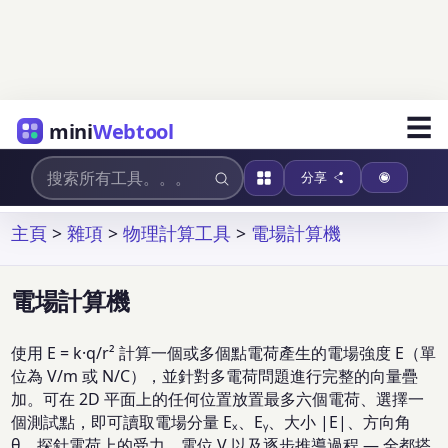
☰
mini
Webtool
分享
主頁
>
雜項
>
物理計算工具
>
電場計算機
電場計算機
使用 E = k·q/r² 計算一個或多個點電荷產生的電場強度 E（單
位為 V/m 或 N/C），並針對多電荷問題進行完整的向量疊
加。可在 2D 平面上的任何位置放置最多六個電荷、選擇一
個測試點，即可讀取電場分量 Eₓ、Eᵧ、大小 |E|、方向角
θ、探針電荷上的受力、電位 V 以及逐步推導過程 — 全都搭