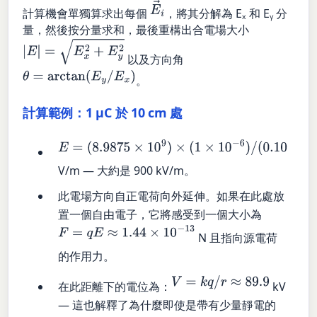
E
→
i
計算機會單獨算求出每個
，將其分解為 Eₓ 和 Eᵧ 分
量，然後按分量求和，最後重構出合電場大小
|
E
|
=
E
x
2
+
E
y
2
以及方向角
θ
=
arctan
(
E
y
/
E
x
)
。
計算範例：1 µC 於 10 cm 處
E
=
(
8.9875
×
10
9
)
×
(
1
×
10
−
6
)
/
(
0.10
)
2
≈
8.99
×
10
5
V/m — 大約是 900 kV/m。
此電場方向自正電荷向外延伸。如果在此處放
置一個自由電子，它將感受到一個大小為
F
=
q
E
≈
1.44
×
10
−
13
N 且指向源電荷
的作用力。
V
=
k
q
/
r
≈
89.9
在此距離下的電位為：
kV
— 這也解釋了為什麼即使是帶有少量靜電的