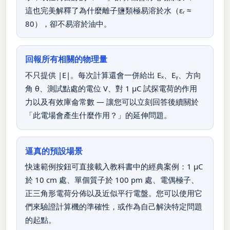
這也完美解釋了為什麼離子鹽類極易溶於水（εᵣ ≈
80），卻不易溶於油中。
回報所有相關的物理量
不只提供 |E|。每次計算還會一併給出 Eₓ、Eᵧ、方向
角 θ、測試點處的電位 V、對 1 µC 試探電荷的作用
力以及有效庫侖常數 — 讓您可以立刻回答後續關於
「此電場會產生什麼作用？」的延伸問題。
逼真的預設場景
快速範例按鈕可直接載入教科書中的經典案例：1 µC
於 10 cm 處、單個質子於 100 pm 處、電偶極子、
正三角形電荷分佈以及近似平行電盤。您可以使用它
們來驗證計算機的準確性，或作為自己解決特定問題
的起點。