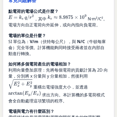
常見問題解答
點電荷的電場公式是什麼？
E
=
k
e
q
/
r
2
k
e
≈
8.9875
×
10
9
，其中
N·m²/C²。
電場方向自正電荷向外延伸，或向內指向負電荷。
電場的單位是什麼？
SI 單位為：
V/m
（伏特每公尺），與
N/C
（牛頓每庫
侖）完全等價。計算機能夠同時接受兩者並在內部自
動進行轉換。
如何將多個電荷產生的電場相加？
利用向量疊加原理：先將每個電荷的貢獻計算為 2D 向
量，分別將 x 分量與 y 分量相加，然後利用
E
x
2
+
E
y
2
重構出電場強度大小，並透過
arctan
(
E
y
/
E
x
)
求出方向。本計算機的多電荷模式
會全自動處理這項繁瑣的程序。
電場與電力有什麼區別？