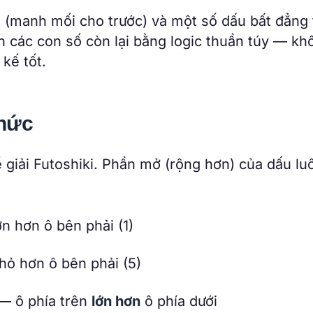
n (manh mối cho trước) và một số dấu bất đẳng
ận các con số còn lại bằng logic thuần túy — kh
kế tốt.
thức
 giải Futoshiki. Phần mở (rộng hơn) của dấu lu
ớn hơn ô bên phải (1)
nhỏ hơn ô bên phải (5)
— ô phía trên
lớn hơn
ô phía dưới