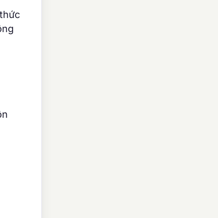
 thức
ông
ôn