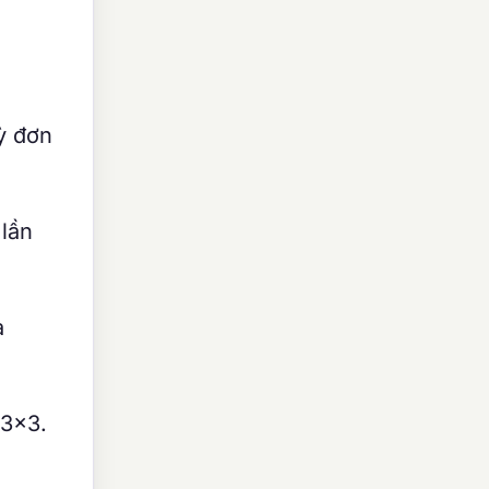
ỳ đơn
 lần
a
 3×3.