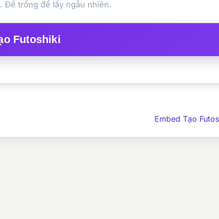
 Để trống để lấy ngẫu nhiên.
ạo Futoshiki
Embed Tạo Futos