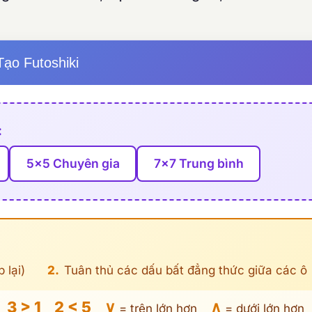
Tạo Futoshiki
:
5×5 Chuyên gia
7×7 Trung bình
 lại)
2.
Tuân thủ các dấu bất đẳng thức giữa các ô
3 > 1
2 < 5
∨
∧
n:
= trên lớn hơn
= dưới lớn hơn