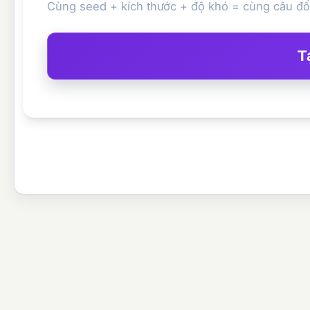
Cùng seed + kích thước + độ khó = cùng câu đố.
T