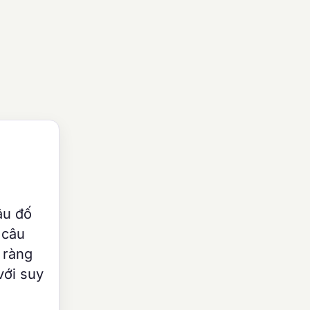
âu đố
 câu
 ràng
với suy