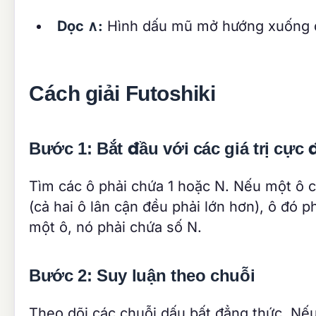
Dọc ∧:
Hình dấu mũ mở hướng xuống d
Cách giải Futoshiki
Bước 1: Bắt đầu với các giá trị cực 
Tìm các ô phải chứa 1 hoặc N. Nếu một ô c
(cả hai ô lân cận đều phải lớn hơn), ô đó 
một ô, nó phải chứa số N.
Bước 2: Suy luận theo chuỗi
Theo dõi các chuỗi dấu bất đẳng thức. Nế