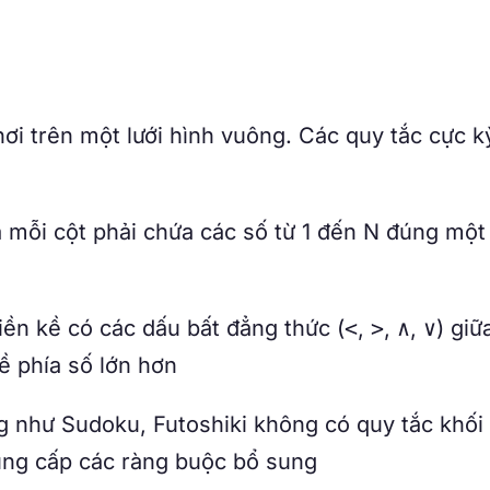
hơi trên một lưới hình vuông. Các quy tắc cực k
mỗi cột phải chứa các số từ 1 đến N đúng một
iền kề có các dấu bất đẳng thức (
<
,
>
,
∧
,
∨
) giữ
 phía số lớn hơn
 như Sudoku, Futoshiki không có quy tắc khối
ung cấp các ràng buộc bổ sung