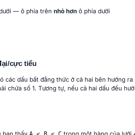
ưới — ô phía trên
nhỏ hơn
ô phía dưới
đại/cực tiểu
ó các dấu bất đẳng thức ở cả hai bên hướng ra
phải chứa số 1. Tương tự, nếu cả hai dấu đều hư
u bạn thấy
A < B < C
trong một hàng của lưới 