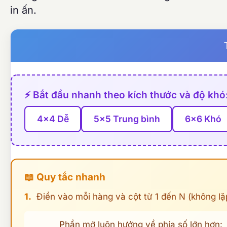
in ấn.
⚡ Bắt đầu nhanh theo kích thước và độ khó
4×4 Dễ
5×5 Trung bình
6×6 Khó
📖 Quy tắc nhanh
1.
Điền vào mỗi hàng và cột từ 1 đến N (không lặp
Phần mở luôn hướng về phía số lớn hơ