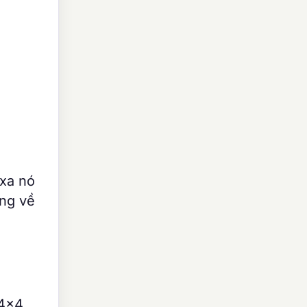
 xa nó
ớng về
4×4,