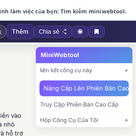
ình làm việc của bạn: Tìm kiếm miniwebtool.
Thêm
Chia sẻ
MiniWebtool
liên kết công cụ này
Nâng Cấp Lên Phiên Bản Cao C
Truy Cập Phiên Bản Cao Cấp
Điền vào
Hộp Công Cụ Của Tôi
à nhỏ
và hỗ trợ