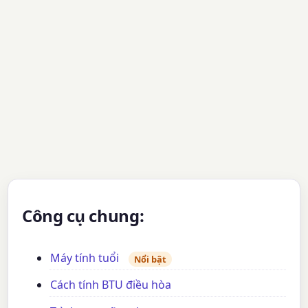
Công cụ chung:
Máy tính tuổi
Nổi bật
Cách tính BTU điều hòa