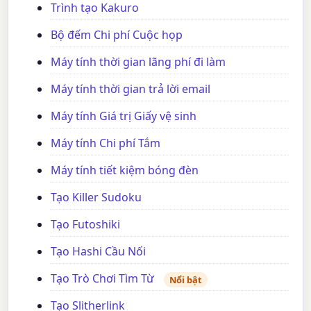
Trình tạo Kakuro
Bộ đếm Chi phí Cuộc họp
Máy tính thời gian lãng phí đi làm
Máy tính thời gian trả lời email
Máy tính Giá trị Giấy vệ sinh
Máy tính Chi phí Tắm
Máy tính tiết kiệm bóng đèn
Tạo Killer Sudoku
Tạo Futoshiki
Tạo Hashi Cầu Nối
Tạo Trò Chơi Tìm Từ
Nổi bật
Tạo Slitherlink