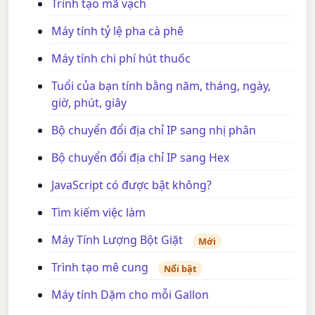
Trình tạo mã vạch
Máy tính tỷ lệ pha cà phê
Máy tính chi phí hút thuốc
Tuổi của bạn tính bằng năm, tháng, ngày,
giờ, phút, giây
Bộ chuyển đổi địa chỉ IP sang nhị phân
Bộ chuyển đổi địa chỉ IP sang Hex
JavaScript có được bật không?
Tìm kiếm việc làm
Máy Tính Lượng Bột Giặt
Mới
Trình tạo mê cung
Nổi bật
Máy tính Dặm cho mỗi Gallon