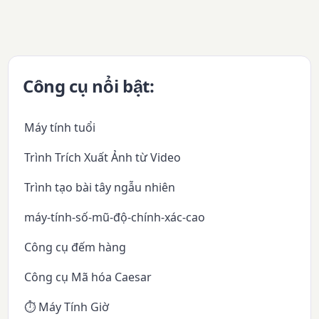
Công cụ nổi bật:
Máy tính tuổi
Trình Trích Xuất Ảnh từ Video
Trình tạo bài tây ngẫu nhiên
máy-tính-số-mũ-độ-chính-xác-cao
Công cụ đếm hàng
Công cụ Mã hóa Caesar
⏱️ Máy Tính Giờ