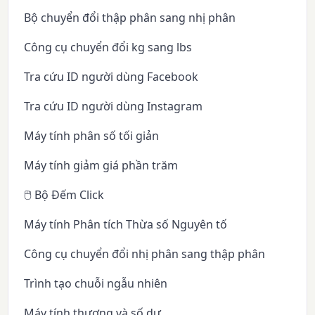
Bộ chuyển đổi thập phân sang nhị phân
Công cụ chuyển đổi kg sang lbs
Tra cứu ID người dùng Facebook
Tra cứu ID người dùng Instagram
Máy tính phân số tối giản
Máy tính giảm giá phần trăm
🖱️ Bộ Đếm Click
Máy tính Phân tích Thừa số Nguyên tố
Công cụ chuyển đổi nhị phân sang thập phân
Trình tạo chuỗi ngẫu nhiên
Máy tính thương và số dư