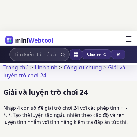
☰
mini
Webtool
Chia sẻ
Trang chủ
>
Linh tinh
>
Công cụ chung
>
Giải và
luyện trò chơi 24
Giải và luyện trò chơi 24
Nhập 4 con số để giải trò chơi 24 với các phép tính +, -,
*, /. Tạo thẻ luyện tập ngẫu nhiên theo cấp độ và rèn
luyện tính nhẩm với tính năng kiểm tra đáp án tức thì.