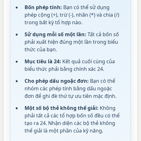
Bốn phép tính:
Bạn có thể sử dụng
phép cộng (+), trừ (-), nhân (*) và chia (/)
trong bất kỳ tổ hợp nào.
Sử dụng mỗi số một lần:
Tất cả bốn số
phải xuất hiện đúng một lần trong biểu
thức của bạn.
Mục tiêu là 24:
Kết quả cuối cùng của
biểu thức phải bằng chính xác 24.
Cho phép dấu ngoặc đơn:
Bạn có thể
nhóm các phép tính bằng dấu ngoặc
đơn để ghi đè thứ tự ưu tiên mặc định.
Một số bộ thẻ không thể giải:
Không
phải tất cả các tổ hợp bốn số đều có thể
tạo ra 24. Nhận diện các bộ thẻ không
thể giải là một phần của kỹ năng.