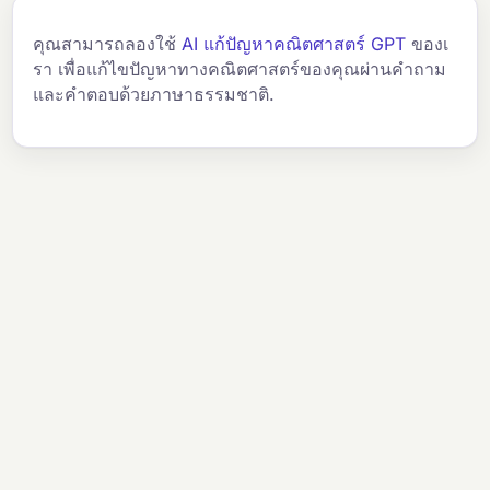
คุณสามารถลองใช้
AI แก้ปัญหาคณิตศาสตร์ GPT
ของเ
รา เพื่อแก้ไขปัญหาทางคณิตศาสตร์ของคุณผ่านคำถาม
และคำตอบด้วยภาษาธรรมชาติ.