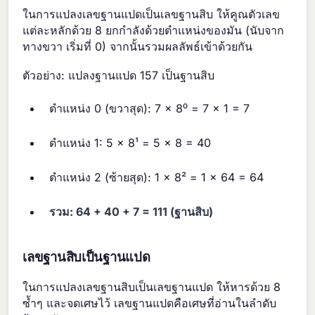
ในการแปลงเลขฐานแปดเป็นเลขฐานสิบ ให้คูณตัวเลข
แต่ละหลักด้วย 8 ยกกำลังด้วยตำแหน่งของมัน (นับจาก
ทางขวา เริ่มที่ 0) จากนั้นรวมผลลัพธ์เข้าด้วยกัน
ตัวอย่าง: แปลงฐานแปด 157 เป็นฐานสิบ
ตำแหน่ง 0 (ขวาสุด): 7 × 8⁰ = 7 × 1 = 7
ตำแหน่ง 1: 5 × 8¹ = 5 × 8 = 40
ตำแหน่ง 2 (ซ้ายสุด): 1 × 8² = 1 × 64 = 64
รวม: 64 + 40 + 7 = 111 (ฐานสิบ)
เลขฐานสิบเป็นฐานแปด
ในการแปลงเลขฐานสิบเป็นเลขฐานแปด ให้หารด้วย 8
ซ้ำๆ และจดเศษไว้ เลขฐานแปดคือเศษที่อ่านในลำดับ