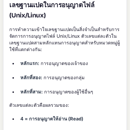
เลขฐานแปดในการอนุญาตไฟล์
(Unix/Linux)
การทำความเข้าใจเลขฐานแปดเป็นสิ่งจำเป็นสำหรับการ
จัดการการอนุญาตไฟล์ Unix/Linux ตัวเลขแต่ละตัวใน
เลขฐานแปดสามหลักแทนการอนุญาตสำหรับหมวดหมู่ผู้
ใช้ที่แตกต่างกัน:
หลักแรก:
การอนุญาตของเจ้าของ
หลักที่สอง:
การอนุญาตของกลุ่ม
หลักที่สาม:
การอนุญาตของผู้ใช้อื่นๆ
ตัวเลขแต่ละตัวคือผลรวมของ:
4 = การอนุญาตให้อ่าน (Read)