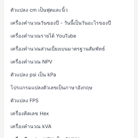
ตัวแปลง cm เป็นฟุตและนิ้ว
เครื่องคำนวณวันของปี - วันนี้เป็นวันอะไรของปี
เครื่องคำนวณรายได้ YouTube
เครื่องคำนวณส่วนเบี่ยงเบนมาตรฐานสัมพัทธ์
เครื่องคำนวณ NPV
ตัวแปลง psi เป็น kPa
โปรแกรมแปลงตัวเลขเป็นภาษาอังกฤษ
ตัวแปลง FPS
เครื่องคิดเลข Hex
เครื่องคำนวณ kVA