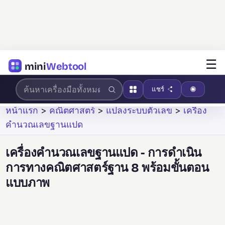
☰
mini
Webtool
แชร์
หน้าแรก
>
คณิตศาสตร์
>
แปลงระบบตัวเลข
>
เครื่อง
คำนวณเลขฐานแปด
เครื่องคำนวณเลขฐานแปด - การดำเนิน
การทางคณิตศาสตร์ฐาน 8 พร้อมขั้นตอน
แบบภาพ