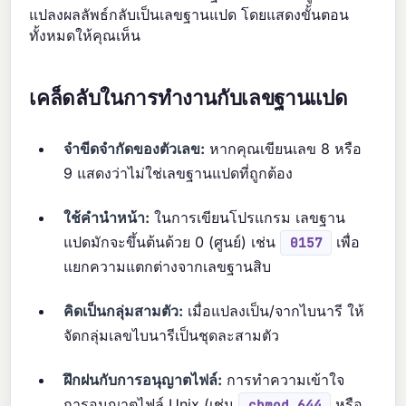
แปลงผลลัพธ์กลับเป็นเลขฐานแปด โดยแสดงขั้นตอน
ทั้งหมดให้คุณเห็น
เคล็ดลับในการทำงานกับเลขฐานแปด
จำขีดจำกัดของตัวเลข:
หากคุณเขียนเลข 8 หรือ
9 แสดงว่าไม่ใช่เลขฐานแปดที่ถูกต้อง
ใช้คำนำหน้า:
ในการเขียนโปรแกรม เลขฐาน
แปดมักจะขึ้นต้นด้วย 0 (ศูนย์) เช่น
เพื่อ
0157
แยกความแตกต่างจากเลขฐานสิบ
คิดเป็นกลุ่มสามตัว:
เมื่อแปลงเป็น/จากไบนารี ให้
จัดกลุ่มเลขไบนารีเป็นชุดละสามตัว
ฝึกฝนกับการอนุญาตไฟล์:
การทำความเข้าใจ
การอนุญาตไฟล์ Unix (เช่น
หรือ
chmod 644