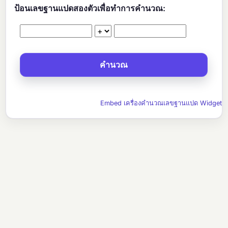
ป้อนเลขฐานแปดสองตัวเพื่อทำการคำนวณ:
Embed เครื่องคำนวณเลขฐานแปด Widget