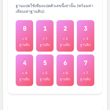
ฐานแปดใช้เพียงแปดตัวเลขนี้เท่านั้น (พร้อมค่า
เทียบเท่าฐานสิบ):
0
1
2
3
= 0
= 1
= 2
= 3
ฐานสิบ
ฐานสิบ
ฐานสิบ
ฐานสิบ
4
5
6
7
= 4
= 5
= 6
= 7
ฐานสิบ
ฐานสิบ
ฐานสิบ
ฐานสิบ