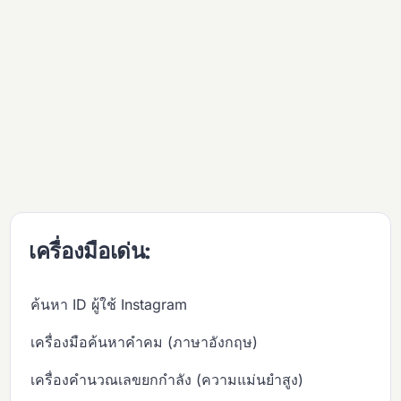
เครื่องมือเด่น:
ค้นหา ID ผู้ใช้ Instagram
เครื่องมือค้นหาคำคม (ภาษาอังกฤษ)
เครื่องคำนวณเลขยกกำลัง (ความแม่นยำสูง)