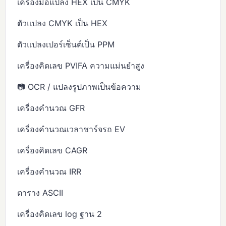
เครื่องมือแปลง HEX เป็น CMYK
ตัวแปลง CMYK เป็น HEX
ตัวแปลงเปอร์เซ็นต์เป็น PPM
เครื่องคิดเลข PVIFA ความแม่นยำสูง
📷 OCR / แปลงรูปภาพเป็นข้อความ
เครื่องคำนวณ GFR
เครื่องคำนวณเวลาชาร์จรถ EV
เครื่องคิดเลข CAGR
เครื่องคำนวณ IRR
ตาราง ASCII
เครื่องคิดเลข log ฐาน 2