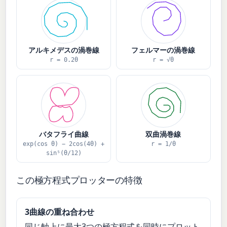
アルキメデスの渦巻線
フェルマーの渦巻線
r = 0.2θ
r = √θ
バタフライ曲線
双曲渦巻線
exp(cos θ) − 2cos(4θ) +
r = 1/θ
sin⁵(θ/12)
この極方程式プロッターの特徴
3曲線の重ね合わせ
同じ軸上に最大3つの極方程式を同時にプロット