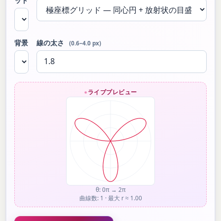
ット
背景
線の太さ
(0.6–4.0 px)
ライブプレビュー
θ: 0π → 2π
曲線数: 1 · 最大 r ≈ 1.00