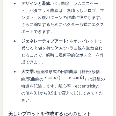
デザインと装飾:
バラ曲線、レムニスケー
ト、バタフライ曲線は、素晴らしいロゴ、マ
ンダラ、反復パターンの作成に役立ちます。
さらに編集するためにベクター形式にエクス
ポートできます。
ジェネレーティブアート:
ネオンパレットで
異なる k 値を持つ3つのバラ曲線を重ね合わ
せることで、瞬時に幾何学的なポスターを作
成できます。
天文学:
極座標形式の円錐曲線（楕円/放物
r
=
p
/
(
1
−
e
cos
θ
)
線/双曲線の
）は惑星の
軌道を記述します。離心率（eccentricity）
の値を0.1から0.9まで変えて試してみてくだ
さい。
美しいプロットを作成するためのヒント