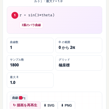
ルト） · 最大 r ≈ 1.0
r = sin(3*theta)
1
3葉のバラ曲線
曲線数
Θ の範囲
1
0 から 2π
サンプル数
グリッド
1800
極座標
最大 R
1.0
曲線:
r
1
↻ 描画を再再生
⬇ SVG
⬇ PNG