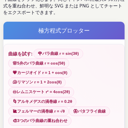
式を重ね合わせ、鮮明な SVG または PNG としてチャート
をエクスポートできます。
極方程式プロッター
曲線を試す:
🌹
バラ曲線 r = sin(3θ)
🌸
5弁のバラ曲線 r = cos(5θ)
💗
カージオイド r = 1 + cos(θ)
🐚
リマソン r = 1 + 2cos(θ)
♾
レムニスケート r² = 4cos(2θ)
🌀
アルキメデスの渦巻線 r = 0.2θ
🐌
🦋
フェルマーの渦巻線 r = √θ
バタフライ曲線
🎨
3つのバラ曲線の重ね合わせ