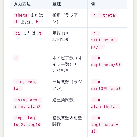
入力方法
意味
例
または
極角（ラジア
theta
r = theta
ン）
または
t
θ
または
定数 π ≈
pi
π
r =
3.14159
sin(theta +
pi/4)
ネイピア数（オ
e
r =
イラー数） ≈
exp(theta/5)
2.71828
三角関数（ラジ
sin, cos,
r =
アン）
tan
sin(3*theta)
逆三角関数
asin, acos,
r =
atan, atan2
atan(theta)
指数関数＆対数
exp, log,
r =
関数
log2, log10
log(theta +
1)