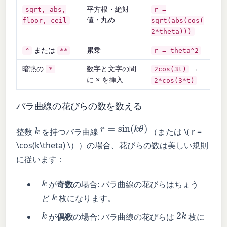
平方根・絶対
sqrt, abs,
r =
値・丸め
floor, ceil
sqrt(abs(cos(
2*theta)))
または
累乗
^
**
r = theta^2
暗黙の
数字と文字の間
→
*
2cos(3t)
に × を挿入
2*cos(3*t)
バラ曲線の花びらの数を数える
r
=
sin
(
k
θ
)
k
整数
を持つバラ曲線
（または \( r =
\cos(k\theta) \））の場合、花びらの数は美しい規則
に従います：
k
が
奇数
の場合: バラ曲線の花びらはちょう
k
ど
枚になります。
k
2
k
が
偶数
の場合: バラ曲線の花びらは
枚に