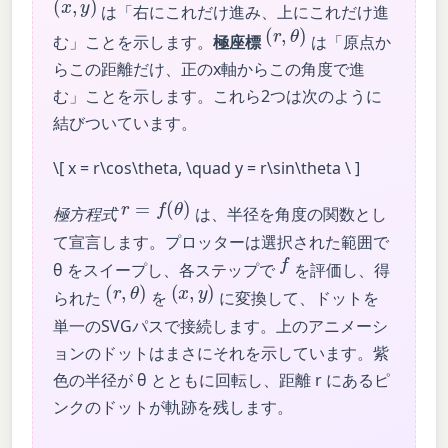
は「右にこれだけ進み、上にこれだけ進
(
r
,
θ
)
む」ことを示します。
極座標
は「原点か
らこの距離だけ、正のx軸からこの角度で進
む」ことを示します。これら2つは次のように
結びついています。
\[ x = r\cos\theta, \quad y = r\sin\theta \ ]
r
=
f
(
θ
)
極方程式
は、半径を角度の関数とし
て宣言します。プロッターは選択された範囲で
f
θ をスイープし、各ステップで
を評価し、得
(
r
,
θ
)
(
x
,
y
)
られた
を
に変換して、ドットを
単一のSVGパスで接続します。上のアニメーシ
ョンのドットはまさにそれを示しています。紫
色の半径が θ とともに回転し、距離 r にあるピ
ンクのドットが軌跡を残します。