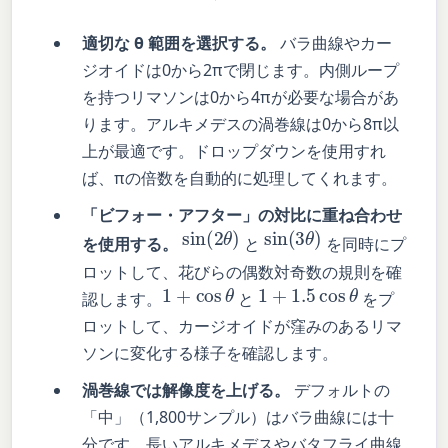
適切な θ 範囲を選択する。
バラ曲線やカー
ジオイドは0から2πで閉じます。内側ループ
を持つリマソンは0から4πが必要な場合があ
ります。アルキメデスの渦巻線は0から8π以
上が最適です。ドロップダウンを使用すれ
ば、πの倍数を自動的に処理してくれます。
「ビフォー・アフター」の対比に重ね合わせ
sin
(
2
θ
)
sin
(
3
θ
)
を使用する。
と
を同時にプ
ロットして、花びらの偶数対奇数の規則を確
1
+
cos
θ
1
+
1.5
cos
θ
認します。
と
をプ
ロットして、カージオイドが窪みのあるリマ
ソンに変化する様子を確認します。
渦巻線では解像度を上げる。
デフォルトの
「中」（1,800サンプル）はバラ曲線には十
分です。長いアルキメデスやバタフライ曲線