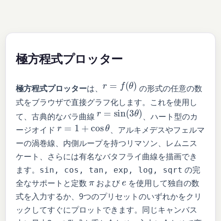
極方程式プロッター
r
=
f
(
θ
)
極方程式プロッター
は、
の形式の任意の数
式をブラウザで直接グラフ化します。これを使用し
r
=
sin
(
3
θ
)
て、古典的なバラ曲線
、ハート型のカ
r
=
1
+
cos
θ
ージオイド
、アルキメデスやフェルマ
ーの渦巻線、内側ループを持つリマソン、レムニス
ケート、さらには有名なバタフライ曲線を描画でき
ます。
の完
sin, cos, tan, exp, log, sqrt
e
π
全なサポートと定数
および
を使用して独自の数
式を入力するか、9つのプリセットのいずれかをクリ
ックしてすぐにプロットできます。同じキャンバス