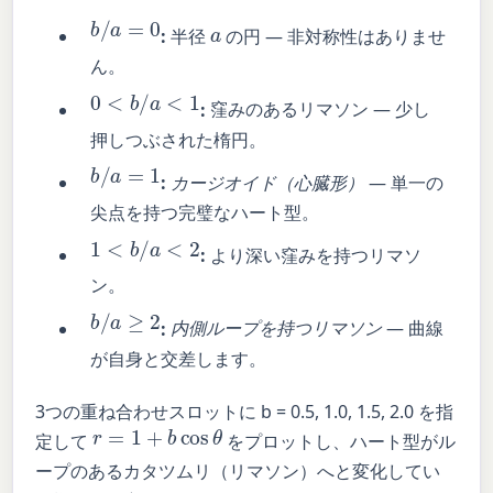
b
/
a
=
0
a
:
半径
の円 — 非対称性はありませ
ん。
0
<
b
/
a
<
1
:
窪みのあるリマソン — 少し
押しつぶされた楕円。
b
/
a
=
1
:
カージオイド（心臓形）
— 単一の
尖点を持つ完璧なハート型。
1
<
b
/
a
<
2
:
より深い窪みを持つリマソ
ン。
b
/
a
≥
2
:
内側ループを持つリマソン
— 曲線
が自身と交差します。
3つの重ね合わせスロットに b = 0.5, 1.0, 1.5, 2.0 を指
r
=
1
+
b
cos
θ
定して
をプロットし、ハート型がル
ープのあるカタツムリ（リマソン）へと変化してい