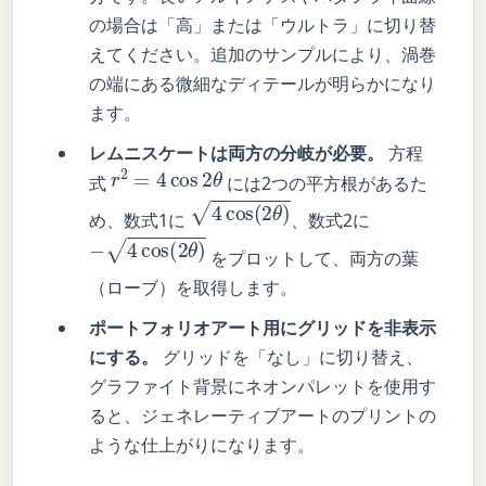
の場合は「高」または「ウルトラ」に切り替
えてください。追加のサンプルにより、渦巻
の端にある微細なディテールが明らかになり
ます。
レムニスケートは両方の分岐が必要。
方程
r
2
=
4
cos
2
θ
式
には2つの平方根があるた
4
cos
(
2
θ
)
め、数式1に
、数式2に
−
4
cos
(
2
θ
)
をプロットして、両方の葉
（ローブ）を取得します。
ポートフォリオアート用にグリッドを非表示
にする。
グリッドを「なし」に切り替え、
グラファイト背景にネオンパレットを使用す
ると、ジェネレーティブアートのプリントの
ような仕上がりになります。