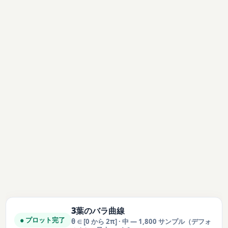
3葉のバラ曲線
● プロット完了
θ ∈ [0 から 2π] · 中 — 1,800 サンプル（デフォ