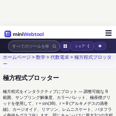
☰
mini
Webtool
シェア
ホームページ
>
数学
>
代数電卓
>
極方程式プロッタ
ー
極方程式プロッター
極方程式をインタラクティブにプロット — 調整可能な θ
範囲、サンプリング解像度、カラーパレット、極座標グリ
ッドを使用して、r = sin(3θ)、r = θ (アルキメデスの渦巻
線)、カージオイド、リマソン、レムニスケート、バタフラ
イ曲線をグラフ化します。同じキャンバスに最大3つの方程