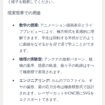
く様子を観察してください。
現実世界での用途
数学の授業:
アニメーション描画表示とライ
ブプレビューにより、極方程式を直感的に理
解できます。学生は回転する半径がどのよう
に曲線をなぞるかを
目で見て
学ぶことができ
ます。
物理の実験室:
アンテナの放射パターン、植
物の葉序、惑星の軌道、振り子の軌跡はすべ
て極座標で表現されます。
エンジニアリング:
カムのプロファイル、ギ
ヤの歯形、梁の応力分布は極座標形式で設計
されます。レーザーカットやCNC用にSVGを
エクスポートできます。