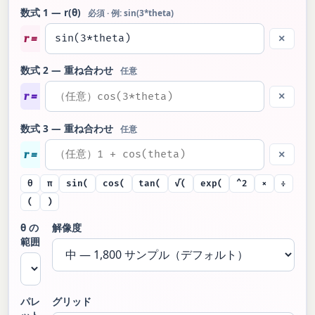
数式 1 — r(θ)
必須 · 例: sin(3*theta)
r =
×
数式 2 — 重ね合わせ
任意
r =
×
数式 3 — 重ね合わせ
任意
r =
×
θ
π
sin(
cos(
tan(
√(
exp(
^2
×
÷
(
)
θ の
解像度
範囲
パレ
グリッド