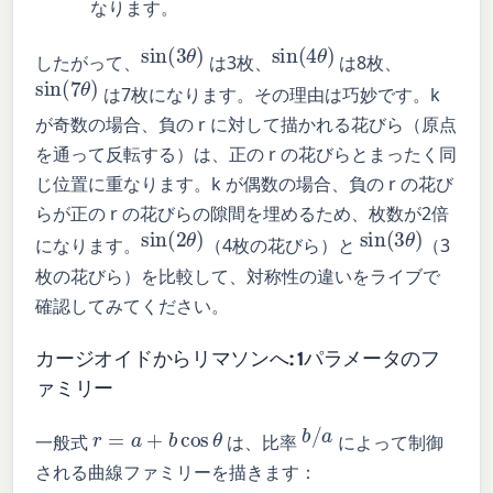
なります。
sin
(
3
θ
)
sin
(
4
θ
)
したがって、
は3枚、
は8枚、
sin
(
7
θ
)
は7枚になります。その理由は巧妙です。k
が奇数の場合、負の r に対して描かれる花びら（原点
を通って反転する）は、正の r の花びらとまったく同
じ位置に重なります。k が偶数の場合、負の r の花び
らが正の r の花びらの隙間を埋めるため、枚数が2倍
sin
(
2
θ
)
sin
(
3
θ
)
になります。
（4枚の花びら）と
（3
枚の花びら）を比較して、対称性の違いをライブで
確認してみてください。
カージオイドからリマソンへ: 1パラメータのフ
ァミリー
b
/
a
r
=
a
+
b
cos
θ
一般式
は、比率
によって制御
される曲線ファミリーを描きます：