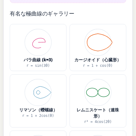
有名な極曲線のギャラリー
バラ曲線 (k=3)
カージオイド（心臓形）
r = sin(3θ)
r = 1 + cos(θ)
リマソン（蠑螺線）
レムニスケート（連珠
形）
r = 1 + 2cos(θ)
r² = 4cos(2θ)