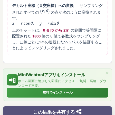
デカルト座標（直交座標）への変換
— サンプリング
(
r
,
θ
)
されたすべての
の点が次のように変換されま
す。
x
=
r
cos
θ
,
y
=
r
sin
θ
上のチャートは、
θ ∈ [0 から 2π]
の範囲で等間隔に
配置された
1800
個の θ 値で各数式をサンプリング
し、曲線ごとに1本の連続したSVGパスを描画するこ
とによってレンダリングされました。
×
MiniWebtoolアプリをインストール
📲
ホーム画面に追加して即座にアクセス — 無料、高速、ダウ
ンロード不要。
無料でインストール
この結果を共有する