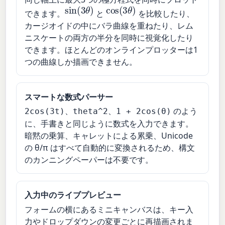
sin
(
3
θ
)
cos
(
3
θ
)
できます。
と
を比較したり、
カージオイドの中にバラ曲線を重ねたり、レム
ニスケートの両方の半分を同時に視覚化したり
できます。ほとんどのオンラインプロッターは1
つの曲線しか描画できません。
スマートな数式パーサー
、
、
のよう
2cos(3t)
theta^2
1 + 2cos(θ)
に、手書きと同じように数式を入力できます。
暗黙の乗算、キャレットによる累乗、Unicode
の θ/π はすべて自動的に変換されるため、構文
のカンニングペーパーは不要です。
入力中のライブプレビュー
フォームの横にあるミニキャンバスは、キー入
力やドロップダウンの変更ごとに再描画されま