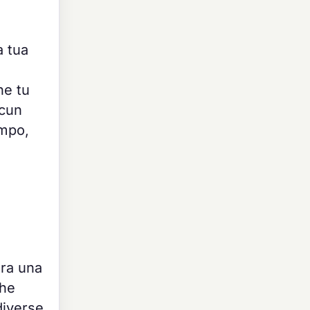
a tua
he tu
lcun
empo,
tra una
che
diverse