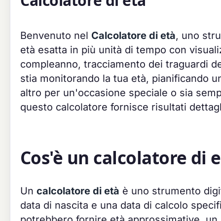
Calcolatore di età
Benvenuto nel
Calcolatore di età
, uno str
età esatta in più unità di tempo con visualiz
compleanno, tracciamento dei traguardi del
stia monitorando la tua età, pianificando u
altro per un'occasione speciale o sia semp
questo calcolatore fornisce risultati dettagl
Cos'è un calcolatore di 
Un
calcolatore di età
è uno strumento digit
data di nascita e una data di calcolo specif
potrebbero fornire età approssimative, un s