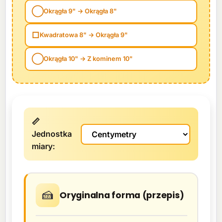
◯
Okrągła 9" → Okrągła 8"
□
Kwadratowa 8" → Okrągła 9"
◯
Okrągła 10" → Z kominem 10"
📏
Jednostka
miary:
🍰
Oryginalna forma (przepis)