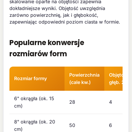
skalowanie oparte na objętości zapewnia
dokładniejsze wyniki. Objętość uwzględnia
zarówno powierzchnię, jak i głębokość,
zapewniając odpowiedni poziom ciasta w formie.
Popularne konwersje
rozmiarów form
Powierzchnia
Objętość 
Rozmiar formy
(cale kw.)
głęb. 2" (
6" okrągła (ok. 15
28
4
cm)
8" okrągła (ok. 20
50
6
cm)