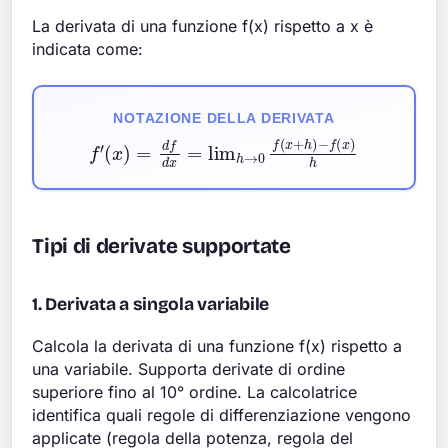
La derivata di una funzione f(x) rispetto a x è
indicata come:
NOTAZIONE DELLA DERIVATA
f
′
(
x
)
=
d
f
d
x
−
=
f
lim
(
x
)
h
h
→
0
f
(
x
+
h
)
Tipi di derivate supportate
1. Derivata a singola variabile
Calcola la derivata di una funzione f(x) rispetto a
una variabile. Supporta derivate di ordine
superiore fino al 10° ordine. La calcolatrice
identifica quali regole di differenziazione vengono
applicate (regola della potenza, regola del