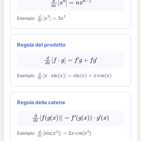
d
d
x
[
x
3
]
=
3
x
2
Esempio:
Regola del prodotto
d
d
x
[
f
⋅
g
]
=
f
′
g
+
f
g
′
d
d
x
[
x
⋅
sin
(
x
)
]
=
sin
(
x
)
+
x
cos
(
x
)
Esempio:
Regola della catena
d
d
x
[
f
(
g
(
x
)
)
]
=
f
′
(
g
(
x
)
)
⋅
g
′
(
x
)
d
d
x
[
sin
(
x
2
)
]
=
2
x
cos
(
x
2
)
Esempio: