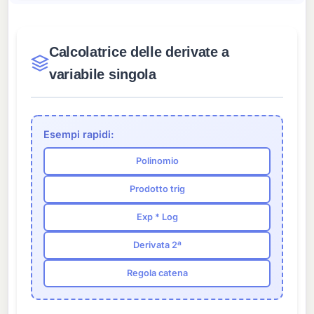
Calcolatrice delle derivate a
variabile singola
Esempi rapidi:
Polinomio
Prodotto trig
Exp * Log
Derivata 2ª
Regola catena