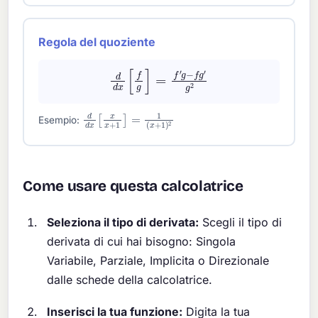
Regola del quoziente
d
d
x
[
f
g
]
=
f
′
g
−
f
g
′
g
2
d
d
x
[
x
x
+
1
]
=
1
(
x
+
1
)
2
Esempio:
Come usare questa calcolatrice
Seleziona il tipo di derivata:
Scegli il tipo di
derivata di cui hai bisogno: Singola
Variabile, Parziale, Implicita o Direzionale
dalle schede della calcolatrice.
Inserisci la tua funzione:
Digita la tua