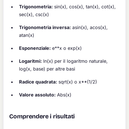
Trigonometria:
sin(x), cos(x), tan(x), cot(x),
sec(x), csc(x)
Trigonometria inversa:
asin(x), acos(x),
atan(x)
Esponenziale:
e**x o exp(x)
Logaritmi:
ln(x) per il logaritmo naturale,
log(x, base) per altre basi
Radice quadrata:
sqrt(x) o x**(1/2)
Valore assoluto:
Abs(x)
Comprendere i risultati