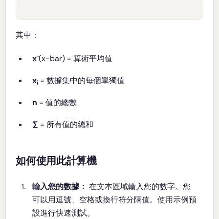
其中：
x̄
(x-bar) = 算術平均值
x
= 數據集中的每個單獨值
i
n
= 值的總數
∑
= 所有值的總和
如何使用此計算機
輸入您的數據：
在文本區域輸入您的數字。您
可以用逗號、空格或換行符分隔值。使用示例預
設進行快速測試。