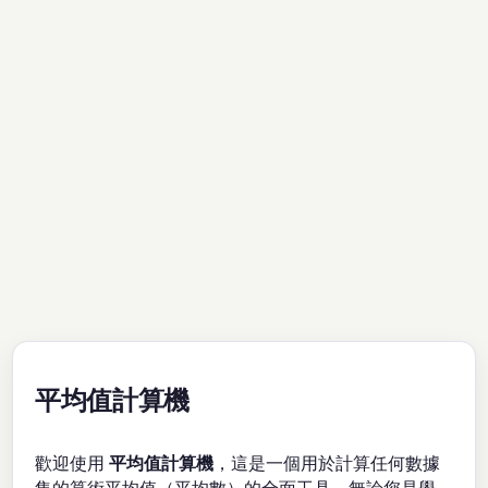
平均值計算機
歡迎使用
平均值計算機
，這是一個用於計算任何數據