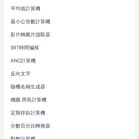
平均值計算機
最小公倍數計算機
影片轉圖片擷取器
SRT時間偏移
ANC計算機
反向文字
隨機名稱生成器
橢圓 周長計算機
定期存款計算機
分數百分比轉換器
對數計算機