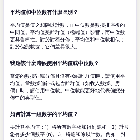
平均值和中位數有什麼區別？
平均值是值之和除以計數，而中位數是數據排序後的
中間值。平均值受離群值（極端值）影響，而中位數
更具魯棒性。對於對稱分佈，平均值和中位數相似；
對於偏態數據，它們差異很大。
我應該什麼時候使用平均值或中位數？
當您的數據對稱分佈且沒有極端離群值時，請使用平
均值。當數據偏斜或包含離群值（如收入數據、房
價）時，請使用中位數。中位數能更好地代表偏態分
佈中的典型值。
如何計算一組數字的平均值？
要計算平均值：1）將所有數字相加得到總和。2）計算
您有多少個數字 (n)。3）將總和除以計數。例如：對