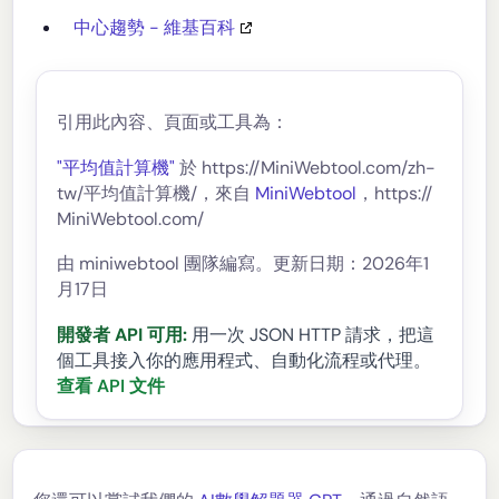
中心趨勢 - 維基百科
引用此內容、頁面或工具為：
"平均值計算機"
於 https://MiniWebtool.com/zh-
tw/平均值計算機/，來自
MiniWebtool
，https://
MiniWebtool.com/
由 miniwebtool 團隊編寫。更新日期：2026年1
月17日
開發者 API 可用:
用一次 JSON HTTP 請求，把這
個工具接入你的應用程式、自動化流程或代理。
查看 API 文件