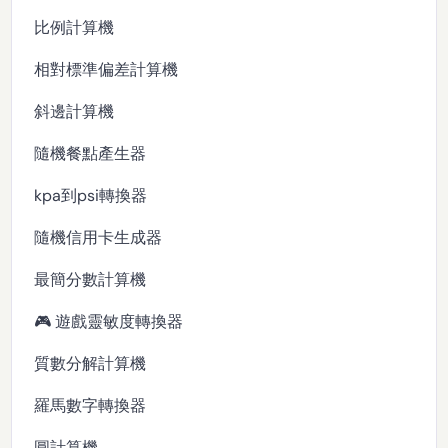
比例計算機
相對標準偏差計算機
斜邊計算機
隨機餐點產生器
kpa到psi轉換器
隨機信用卡生成器
最簡分數計算機
🎮 遊戲靈敏度轉換器
質數分解計算機
羅馬數字轉換器
圓計算機