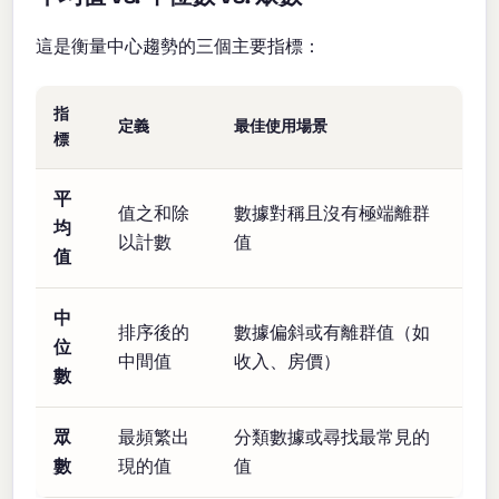
這是衡量中心趨勢的三個主要指標：
指
定義
最佳使用場景
標
平
值之和除
數據對稱且沒有極端離群
均
以計數
值
值
中
排序後的
數據偏斜或有離群值（如
位
中間值
收入、房價）
數
眾
最頻繁出
分類數據或尋找最常見的
數
現的值
值