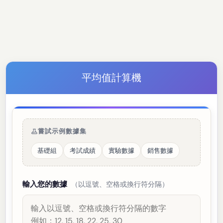
平均值計算機
嘗試示例數據集
基礎組
考試成績
實驗數據
銷售數據
輸入您的數據
（以逗號、空格或換行符分隔）