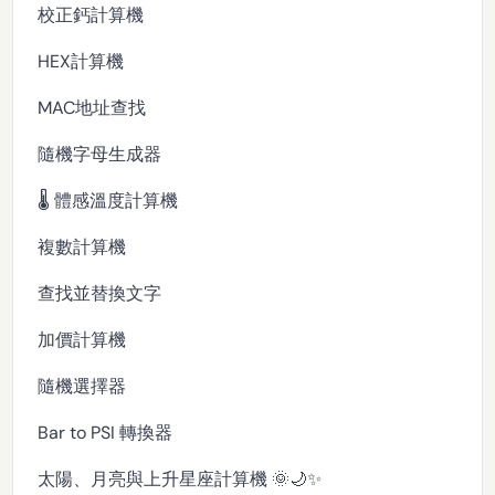
校正鈣計算機
HEX計算機
MAC地址查找
隨機字母生成器
🌡️ 體感溫度計算機
複數計算機
查找並替換文字
加價計算機
隨機選擇器
Bar to PSI 轉換器
太陽、月亮與上升星座計算機 🌞🌙✨