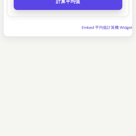
計算平均值
Embed 平均值計算機 Widget