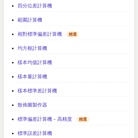
四分位差計算機
範圍計算機
相對標準偏差計算機
精選
均方根計算機
樣本均值計算機
樣本量計算機
樣本標準差計算機
散佈圖製作器
標準偏差計算機 - 高精度
精選
標準誤差計算機