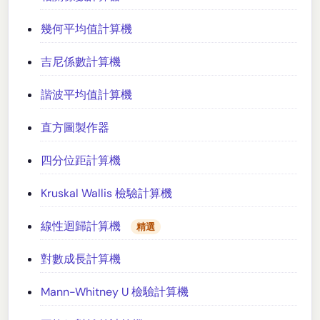
幾何平均值計算機
吉尼係數計算機
諧波平均值計算機
直方圖製作器
四分位距計算機
Kruskal Wallis 檢驗計算機
線性迴歸計算機
精選
對數成長計算機
Mann-Whitney U 檢驗計算機