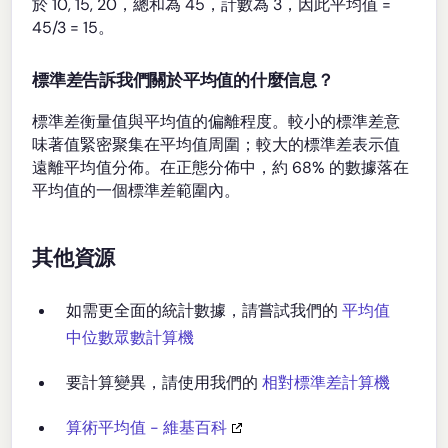
於 10, 15, 20，總和為 45，計數為 3，因此平均值 =
45/3 = 15。
標準差告訴我們關於平均值的什麼信息？
標準差衡量值與平均值的偏離程度。較小的標準差意
味著值緊密聚集在平均值周圍；較大的標準差表示值
遠離平均值分佈。在正態分佈中，約 68% 的數據落在
平均值的一個標準差範圍內。
其他資源
如需更全面的統計數據，請嘗試我們的
平均值
中位數眾數計算機
要計算變異，請使用我們的
相對標準差計算機
算術平均值 - 維基百科