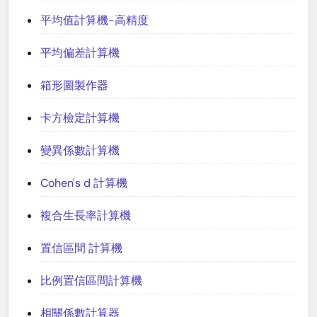
平均值計算機-高精度
平均偏差計算機
箱形圖製作器
卡方檢定計算機
變異係數計算機
Cohen's d 計算機
複合生長率計算機
置信區間 計算機
比例置信區間計算機
相關係數計算器