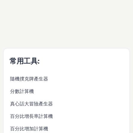
常用工具:
隨機撲克牌產生器
分數計算機
真心話大冒險產生器
百分比增長率計算機
百分比增加計算機