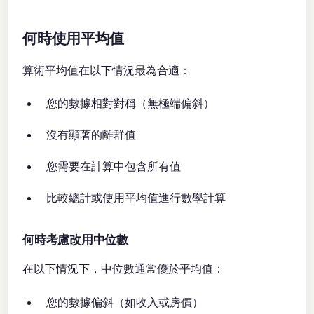
何時使用平均值
算術平均值在以下情況最為合適：
您的數據相對對稱（無極端偏斜）
沒有顯著的離群值
您需要在計算中包含所有值
比較總計或使用平均值進行數學計算
何時考慮改用中位數
在以下情況下，中位數通常優於平均值：
您的數據偏斜（如收入或房價）