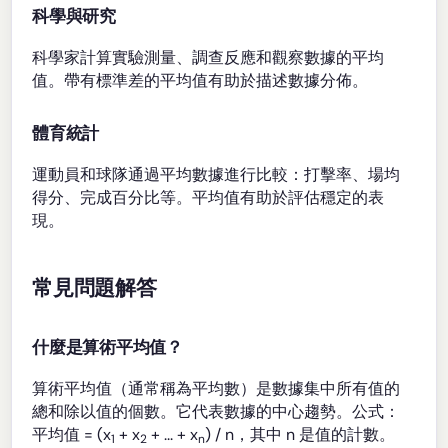
科學與研究
科學家計算實驗測量、調查反應和觀察數據的平均
值。帶有標準差的平均值有助於描述數據分佈。
體育統計
運動員和球隊通過平均數據進行比較：打擊率、場均
得分、完成百分比等。平均值有助於評估穩定的表
現。
常見問題解答
什麼是算術平均值？
算術平均值（通常稱為平均數）是數據集中所有值的
總和除以值的個數。它代表數據的中心趨勢。公式：
平均值 = (x
+ x
+ ... + x
) / n，其中 n 是值的計數。
1
2
n