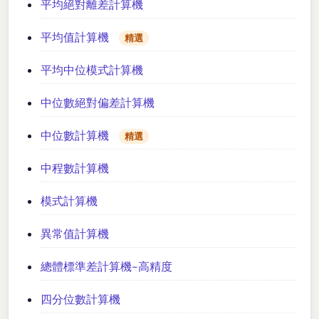
平均絕對離差計算機
平均值計算機
精選
平均中位模式計算機
中位數絕對偏差計算機
中位數計算機
精選
中程數計算機
模式計算機
異常值計算機
總體標準差計算機-高精度
四分位數計算機