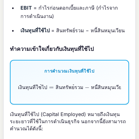
EBIT
= กำไรก่อนดอกเบี้ยและภาษี (กำไรจาก
การดำเนินงาน)
เงินทุนที่ใช้ไป
= สินทรัพย์รวม − หนี้สินหมุนเวียน
ทำความเข้าใจเกี่ยวกับเงินทุนที่ใช้ไป
การคำนวณเงินทุนที่ใช้ไป
เงินทุนที่ใช้ไป
หนี้สินหมุนเวียน
=
สินทรัพย์รวม
−
เ
ง
น
ท
น
ท
ใ
ช
ไ
ป
ส
น
ท
ร
พ
ย
ร
ว
ม
ห
น
ส
น
ห
ม
น
เ
ว
ย
น
เงินทุนที่ใช้ไป (Capital Employed) หมายถึงเงินทุน
ระยะยาวที่ใช้ในการดำเนินธุรกิจ นอกจากนี้ยังสามารถ
คำนวณได้ดังนี้: