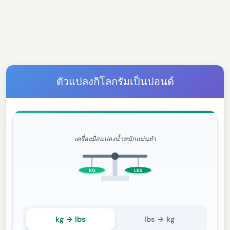
ตัวแปลงกิโลกรัมเป็นปอนด์
เครื่องมือแปลงน้ำหนักแม่นยำ
KG
LBS
kg → lbs
lbs → kg