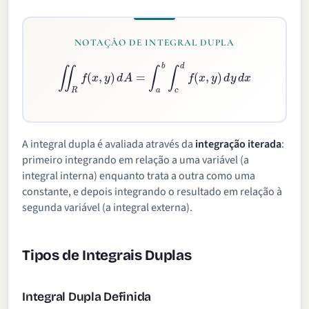
NOTAÇÃO DE INTEGRAL DUPLA
∬
R
f
(
x
,
y
)
d
A
=
∫
a
b
∫
c
d
f
(
x
,
y
)
d
y
d
x
A integral dupla é avaliada através da
integração iterada
:
primeiro integrando em relação a uma variável (a
integral interna) enquanto trata a outra como uma
constante, e depois integrando o resultado em relação à
segunda variável (a integral externa).
Tipos de Integrais Duplas
Integral Dupla Definida