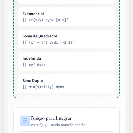
Exponencial
∫∫ e^(x+y) dydx [0,1]²
Soma de Quadrados
∫∫ (x² + y²) dydx [-1,1]²
Indefinida
∫∫ xy² dydx
Seno Duplo
∫∫ sin(x)sin(y) dydx
Função para Integrar
Insira f(x,y) usando notação padrão