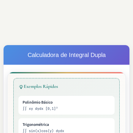
Calculadora de Integral Dupla
Exemplos Rápidos
Polinômio Básico
∫∫ xy dydx [0,1]²
Trigonométrica
∫∫ sin(x)cos(y) dydx