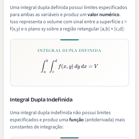
Uma integral dupla definida possui limites especificados
para ambas as variáveis e produz um
valor numérico
.
Isso representa o volume com sinal entre a superfície z =
f(x,y) e o plano xy sobre a região retangular [a,b] × [c,d]:
INTEGRAL DUPLA DEFINIDA
∫
a
b
∫
c
d
f
(
x
,
y
)
d
y
d
x
=
V
Integral Dupla Indefinida
Uma integral dupla indefinida não possui limites
especificados e produz uma
função
(antiderivada) mais
constantes de integração: