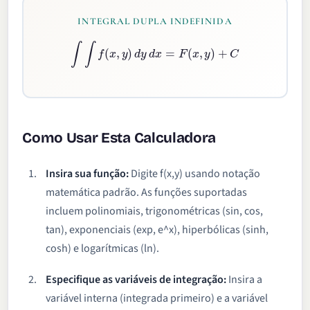
INTEGRAL DUPLA INDEFINIDA
∫
∫
f
(
x
,
y
)
d
y
d
x
=
F
(
x
,
y
)
+
C
Como Usar Esta Calculadora
Insira sua função:
Digite f(x,y) usando notação
matemática padrão. As funções suportadas
incluem polinomiais, trigonométricas (sin, cos,
tan), exponenciais (exp, e^x), hiperbólicas (sinh,
cosh) e logarítmicas (ln).
Especifique as variáveis de integração:
Insira a
variável interna (integrada primeiro) e a variável