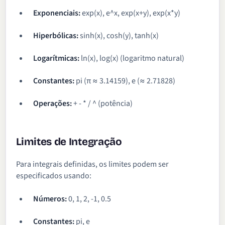
Exponenciais:
exp(x), e^x, exp(x+y), exp(x*y)
Hiperbólicas:
sinh(x), cosh(y), tanh(x)
Logarítmicas:
ln(x), log(x) (logaritmo natural)
Constantes:
pi (π ≈ 3.14159), e (≈ 2.71828)
Operações:
+ - * / ^ (potência)
Limites de Integração
Para integrais definidas, os limites podem ser
especificados usando:
Números:
0, 1, 2, -1, 0.5
Constantes:
pi, e