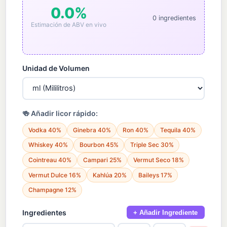
0.0%
0 ingredientes
Estimación de ABV en vivo
Unidad de Volumen
🍻 Añadir licor rápido:
Vodka 40%
Ginebra 40%
Ron 40%
Tequila 40%
Whiskey 40%
Bourbon 45%
Triple Sec 30%
Cointreau 40%
Campari 25%
Vermut Seco 18%
Vermut Dulce 16%
Kahlúa 20%
Baileys 17%
Champagne 12%
Ingredientes
+ Añadir Ingrediente