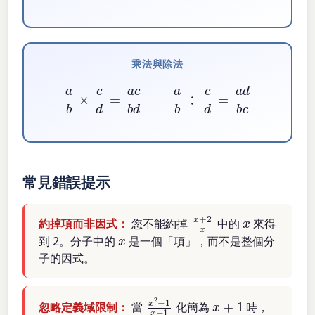
乘法與除法
a
b
×
c
d
=
a
c
b
d
a
b
÷
c
d
=
a
d
b
c
常見錯誤提示
x
+
2
x
x
約掉項而非因式：
您不能約掉
中的
來得
x
到 2。分子中的
是一個「項」，而不是整個分
子的因式。
x
2
−
1
x
−
1
x
+
1
忽略定義域限制：
當
化簡為
時，