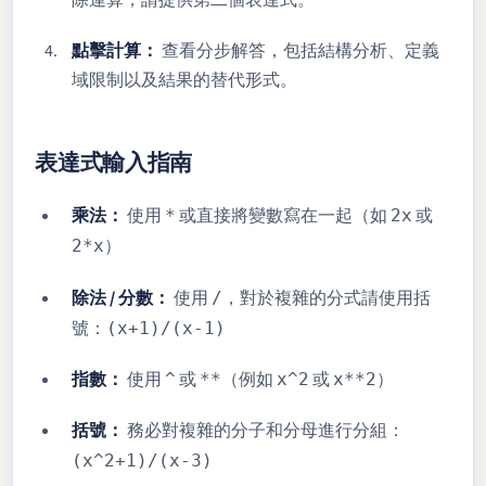
除運算，請提供第二個表達式。
點擊計算：
查看分步解答，包括結構分析、定義
域限制以及結果的替代形式。
表達式輸入指南
乘法：
使用
或直接將變數寫在一起（如
或
*
2x
）
2*x
除法 / 分數：
使用
，對於複雜的分式請使用括
/
號：
(x+1)/(x-1)
指數：
使用
或
（例如
或
）
^
**
x^2
x**2
括號：
務必對複雜的分子和分母進行分組：
(x^2+1)/(x-3)