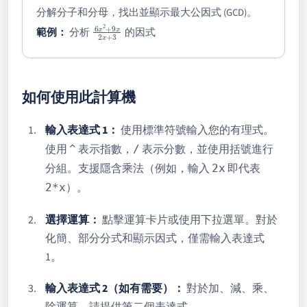
分解分子和分母，找出並顯示最大公因式 (GCD)。
6
x
2
+
9
x
2
x
+
3
範例：
分析
的因式
如何使用此計算機
輸入表達式 1：
使用標準符號輸入您的有理式。
使用
表示指數，
表示分數，並使用括號進行
^
/
分組。支援隱含乘法（例如，輸入
即代表
2x
）。
2*x
選擇運算：
點擊運算卡片或使用下拉選單。對於
化簡、部分分式和顯示因式，僅需輸入表達式
1。
輸入表達式 2（如有需要）：
對於加、減、乘、