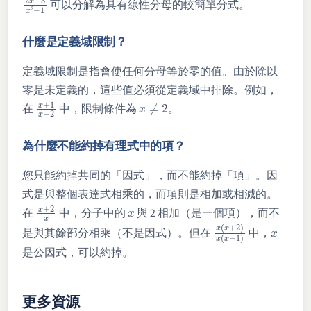
可以分解為具有線性分母的較簡單分式。
什麼是定義域限制？
定義域限制是指會使任何分母等於零的值。由於除以
零是未定義的，這些值必須從定義域中排除。例如，
x
+
1
x
−
2
x
≠
2
在
中，限制條件為
。
為什麼不能約掉有理式中的項？
您只能約掉共同的「因式」，而不能約掉「項」。因
式是與整個表達式相乘的，而項則是相加或相減的。
x
+
2
x
x
在
中，分子中的
與 2 相加（是一個項），而不
x
(
x
+
2
)
x
(
x
−
1
x
)
是與其餘部分相乘（不是因式）。但在
中，
是公因式，可以約掉。
更多資源