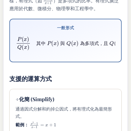
樣，有理式（如
）是多項式的比率。有理式廣泛
應用於代數、微積分、物理學和工程學中。
一般形式
P
(
x
)
Q
(
x
)
其中
P
為多項式，且
(
x
Q
)
與
(
x
)
≠
Q
0
(
x
)
其
中
與
為
多
項
式
，
且
支援的運算方式
÷
化簡 (Simplify)
通過因式分解和約掉公因式，將有理式化為最簡形
式。
x
2
−
1
x
−
1
=
x
+
1
範例：