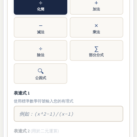
÷
+
化簡
加法
−
×
減法
乘法
÷
∑
除法
部分分式
🔍
公因式
表達式 1
使用標準數學符號輸入您的有理式
表達式 2
(用於二元運算)