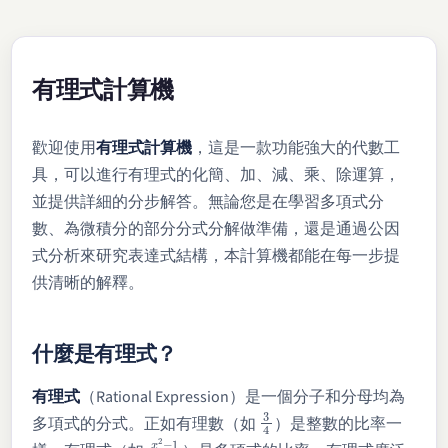
有理式計算機
歡迎使用
有理式計算機
，這是一款功能強大的代數工
具，可以進行有理式的化簡、加、減、乘、除運算，
並提供詳細的分步解答。無論您是在學習多項式分
數、為微積分的部分分式分解做準備，還是通過公因
式分析來研究表達式結構，本計算機都能在每一步提
供清晰的解釋。
什麼是有理式？
有理式
（Rational Expression）是一個分子和分母均為
3
4
多項式的分式。正如有理數（如
）是整數的比率一
x
2
−
1
x
+
1