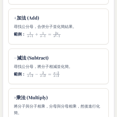
+
加法 (Add)
尋找公分母，合併分子並化簡結果。
1
x
+
1
+
1
x
−
1
=
2
x
x
2
−
1
範例：
−
減法 (Subtract)
尋找公分母，將分子相減並化簡。
x
x
+
2
−
2
x
+
2
=
x
−
2
x
+
2
範例：
×
乘法 (Multiply)
將分子與分子相乘，分母與分母相乘，然後進行化
簡。