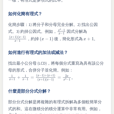
一樣，有理式是多項式的比率。
如何化簡有理式？
化簡步驟：1) 將分子和分母完全分解。2) 找出公因
x
2
−
1
x
−
1
式。3) 約掉公因式。例如，
因式分解為
(
(
x
x
+
−
1
1
)
)
x
−
1
(
x
−
1
)
x
+
1
，約掉
後，簡化形式為
。
如何進行有理式的加法或減法？
找出最小公分母 (LCD)，將每個分式重寫為具有該公分
母的形式，合併分子並化簡。例如：
1
(
x
x
−
+
1
1
)
+
=
1
2
x
x
−
x
1
2
=
−
(
1
x
−
1
)
+
(
x
+
1
)
(
x
+
1
)
。
什麼是部分分式分解？
部分分式分解是將複雜的有理式拆解為多個較簡單分
式的和。這在微積分的積分運算中非常有用。例如，
2
x
+
3
x
2
−
1