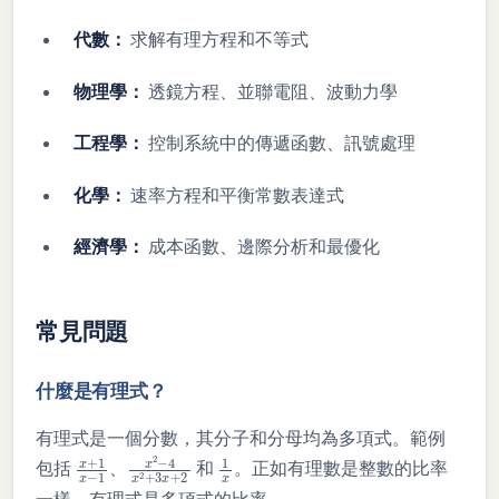
代數：
求解有理方程和不等式
物理學：
透鏡方程、並聯電阻、波動力學
工程學：
控制系統中的傳遞函數、訊號處理
化學：
速率方程和平衡常數表達式
經濟學：
成本函數、邊際分析和最優化
常見問題
什麼是有理式？
有理式是一個分數，其分子和分母均為多項式。範例
x
+
1
x
−
1
x
2
−
4
x
2
+
3
x
+
1
2
x
包括
、
和
。正如有理數是整數的比率