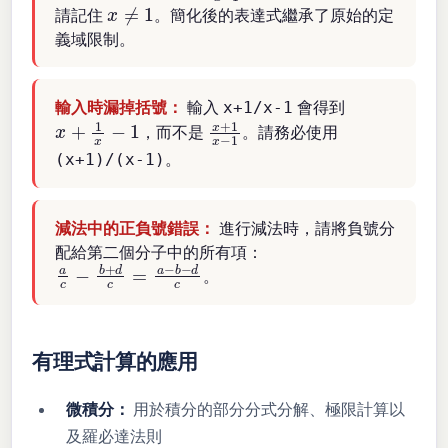
x
≠
1
請記住
。簡化後的表達式繼承了原始的定
義域限制。
輸入時漏掉括號：
輸入
會得到
x+1/x-1
x
+
1
x
−
1
x
+
1
x
−
1
，而不是
。請務必使用
。
(x+1)/(x-1)
減法中的正負號錯誤：
進行減法時，請將負號分
配給第二個分子中的所有項：
a
c
−
b
+
d
c
=
a
−
b
−
d
c
。
有理式計算的應用
微積分：
用於積分的部分分式分解、極限計算以
及羅必達法則