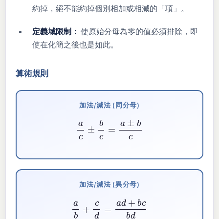
約掉，絕不能約掉個別相加或相減的「項」。
定義域限制：
使原始分母為零的值必須排除，即
使在化簡之後也是如此。
算術規則
加法/減法 (同分母)
a
c
±
b
c
=
a
±
b
c
加法/減法 (異分母)
a
b
+
c
d
=
a
d
+
b
c
b
d