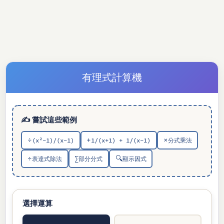
有理式計算機
✍ 嘗試這些範例
÷
+
×
(x²-1)/(x-1)
1/(x+1) + 1/(x-1)
分式乘法
÷
∑
🔍
表達式除法
部分分式
顯示因式
選擇運算