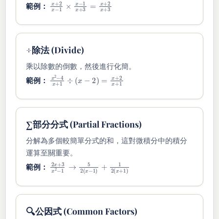
x
+
2
x
−
1
×
x
−
1
x
+
3
=
x
+
2
x
+
3
範例：
÷
除法 (Divide)
乘以除數的倒數，然後進行化簡。
x
2
−
4
x
+
1
÷
(
x
−
2
)
=
x
+
2
x
+
1
範例：
∑
部分分式 (Partial Fractions)
分解為多個較簡單分式的和，這對微積分中的積分
運算至關重要。
2
x
+
3
x
2
−
1
→
5
2
(
x
−
1
)
+
1
2
(
x
+
1
)
範例：
🔍
公因式 (Common Factors)