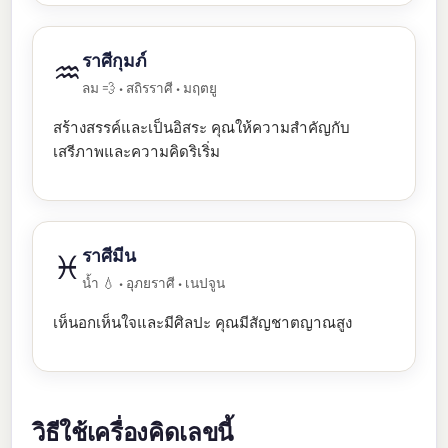
ราศีกุมภ์
♒
ลม 💨 • สถิรราศี • มฤตยู
สร้างสรรค์และเป็นอิสระ คุณให้ความสำคัญกับ
เสรีภาพและความคิดริเริ่ม
ราศีมีน
♓
น้ำ 💧 • อุภยราศี • เนปจูน
เห็นอกเห็นใจและมีศิลปะ คุณมีสัญชาตญาณสูง
วิธีใช้เครื่องคิดเลขนี้