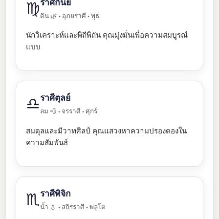
ราศีกันย์
♍
ดิน 🌿 • อุภยราศี • พุธ
นักวิเคราะห์และพิถีพิถัน คุณมุ่งมั่นเพื่อความสมบูรณ์
แบบ
ราศีตุลย์
♎
ลม 💨 • จรราศี • ศุกร์
สมดุลและมีวาทศิลป์ คุณแสวงหาความปรองดองใน
ความสัมพันธ์
ราศีพิจิก
♏
น้ำ 💧 • สถิรราศี • พลูโต