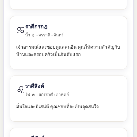
ราศีกรกฎ
♋
น้ำ 💧 • จรราศี • จันทร์
เจ้าอารมณ์และชอบดูแลคนอื่น คุณให้ความสำคัญกับ
บ้านและครอบครัวเป็นอันดับแรก
ราศีสิงห์
♌
ไฟ 🔥 • สถิรราศี • อาทิตย์
มั่นใจและมีเสน่ห์ คุณชอบที่จะเป็นจุดสนใจ