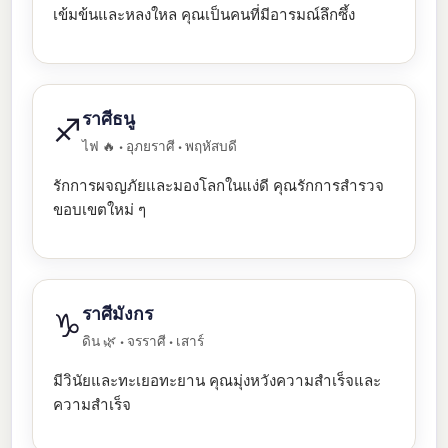
เข้มข้นและหลงใหล คุณเป็นคนที่มีอารมณ์ลึกซึ้ง
ราศีธนู
♐
ไฟ 🔥 • อุภยราศี • พฤหัสบดี
รักการผจญภัยและมองโลกในแง่ดี คุณรักการสำรวจ
ขอบเขตใหม่ ๆ
ราศีมังกร
♑
ดิน 🌿 • จรราศี • เสาร์
มีวินัยและทะเยอทะยาน คุณมุ่งหวังความสำเร็จและ
ความสำเร็จ