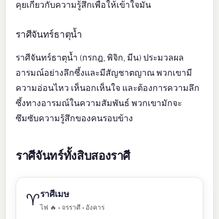
คุยเกี่ยวกับความรู้สึกเพื่อให้เข้าใจมัน
ราศีจันทร์ธาตุน้ำ
ราศีจันทร์ธาตุน้ำ (กรกฎ, พิจิก, มีน) ประมวลผล
อารมณ์อย่างลึกซึ้งและมีสัญชาตญาณ พวกเขามี
ความอ่อนไหว เห็นอกเห็นใจ และต้องการความลึก
ซึ้งทางอารมณ์ในความสัมพันธ์ พวกเขามักจะ
ซึมซับความรู้สึกของคนรอบข้าง
ราศีจันทร์ทั้งสิบสองราศี
ราศีเมษ
♈
ไฟ 🔥 • จรราศี • อังคาร