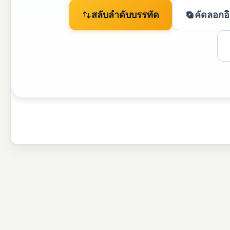
สลับลำดับบรรทัด
คัดลอกอิ