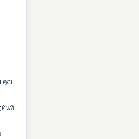
ย คุณ
ทันที
ย