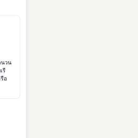
ำนวน
รี
รือ