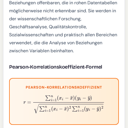
Beziehungen offenbaren, die in rohen Datentabellen
möglicherweise nicht erkennbar sind. Sie werden in
der wissenschaftlichen Forschung,
Geschäftsanalyse, Qualitätskontrolle,
Sozialwissenschaften und praktisch allen Bereichen
verwendet, die die Analyse von Beziehungen
zwischen Variablen beinhalten.
Pearson-Korrelationskoeffizient-Formel
PEARSON-KORRELATIONSKOEFFIZIENT
(
y
i
−
y
¯
)
∑
i
=
r
1
=
n
∑
(
x
i
=
i
−
1
n
x
(
¯
x
)
2
i
−
∑
x
i
¯
=
)
1
n
(
y
i
−
y
¯
)
2