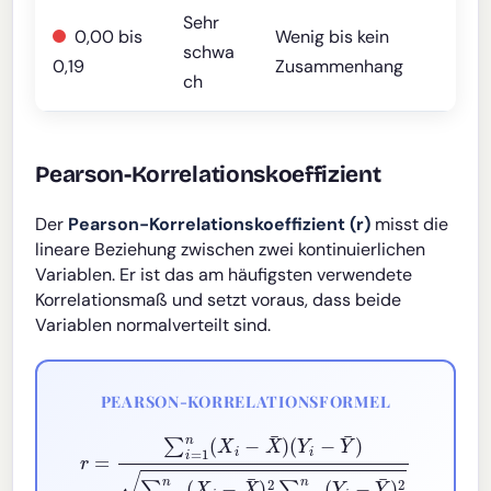
Sehr
0,00 bis
Wenig bis kein
schwa
0,19
Zusammenhang
ch
Pearson-Korrelationskoeffizient
Der
Pearson-Korrelationskoeffizient (r)
misst die
lineare Beziehung zwischen zwei kontinuierlichen
Variablen. Er ist das am häufigsten verwendete
Korrelationsmaß und setzt voraus, dass beide
Variablen normalverteilt sind.
PEARSON-KORRELATIONSFORMEL
(
Y
i
−
Y
¯
)
∑
i
=
r
1
=
n
∑
(
X
i
=
i
−
1
n
X
(
¯
X
)
2
i
−
∑
X
i
¯
=
)
1
n
(
Y
i
−
Y
¯
)
2