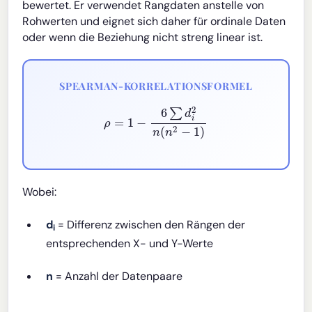
bewertet. Er verwendet Rangdaten anstelle von
Rohwerten und eignet sich daher für ordinale Daten
oder wenn die Beziehung nicht streng linear ist.
SPEARMAN-KORRELATIONSFORMEL
ρ
=
1
−
6
∑
d
i
2
n
(
n
2
−
1
)
Wobei:
d
= Differenz zwischen den Rängen der
i
entsprechenden X- und Y-Werte
n
= Anzahl der Datenpaare