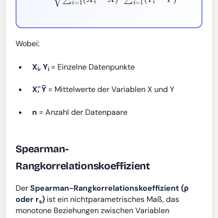
Wobei:
X
, Y
= Einzelne Datenpunkte
i
i
X̄, Ȳ
= Mittelwerte der Variablen X und Y
n
= Anzahl der Datenpaare
Spearman-
Rangkorrelationskoeffizient
Der
Spearman-Rangkorrelationskoeffizient (ρ
oder r
)
ist ein nichtparametrisches Maß, das
s
monotone Beziehungen zwischen Variablen