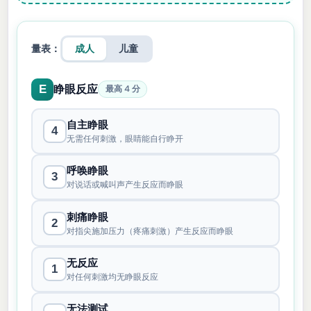
量表：
成人
儿童
睁眼反应
E
最高 4 分
自主睁眼
4
无需任何刺激，眼睛能自行睁开
呼唤睁眼
3
对说话或喊叫声产生反应而睁眼
刺痛睁眼
2
对指尖施加压力（疼痛刺激）产生反应而睁眼
无反应
1
对任何刺激均无睁眼反应
无法测试