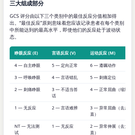
三大组成部分
GCS 评分由以下三个类别中的最佳反应分值相加得
出。“最佳反应”原则意味着您应该记录患者在每个类别
中所能达到的最高水平，即使他们的反应处于波动状
态。
睁眼反应 (E)
言语反应 (V)
运动反应 (M)
4 — 自主睁眼
5 — 定向正常
6 — 遵嘱动作
3 — 呼唤睁眼
4 — 言语错乱
5 — 刺痛定位
2 — 刺痛睁眼
3 — 不适当答
4 — 正常屈曲（缩肢反
话
1 — 无反应
2 — 言语难辨
3 — 异常屈曲（去皮质
直）
NT — 无法测
1 — 无反应
2 — 异常伸展（去大脑
试
直）