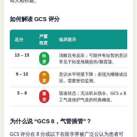
却大相径庭。
如何解读 GCS 评分
严重
总分
临床提示
程度
清醒且有反应；可能伴有短暂的意识错乱
13 – 15
轻
度
常见于轻度颅脑损伤/脑震荡。
意识水平明显下降；表现为嗜睡或仅有部
9 – 12
中
度
应。需要密切监测。
昏迷状态；无法听从指令。GCS ≤ 8 是
3 – 8
重
度
工气道保护气道的经典阈值。
为什么说 “GCS 8，气管插管”？
GCS 评分在 8 分或以下在医学界被广泛公认为患者可