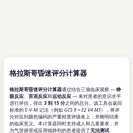
格拉斯哥昏迷评分计算器
格拉斯哥昏迷评分计算器
通过结合三项临床观察 —
睁
眼反应
、
言语反应
和
运动反应
— 来对患者的意识水平
进行评估，得出
3 到 15 分
之间的总分。该工具会返回
标准的 E-V-M 记法（例如
GCS 9 = E2 V4 M3
），将评
分对应到颜色编码的严重程度评级条上，并阐明结果
的临床意义。本计算器同时支持成人和儿童量表，并
为气管插管或应用镇静剂的患者提供了
无法测试