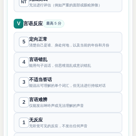
NT
无法进行评估（例如严重的面部或眼睑肿胀）
言语反应
V
最高 5 分
定向正常
5
清楚自己是谁、身处何地，以及当前的年份和月份
言语错乱
4
能用句子说话，但思维混乱或意识错乱
不适当答话
3
能说出可理解的单个词汇，但无法进行持续对话
言语难辨
2
仅能发出呻吟声或无法理解的声音
无反应
1
无听觉可见的反应，不发出任何声音