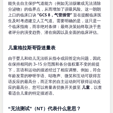
能失去自主保护气道能力（例如无法咳嗽或无法清除
分泌物）的临界点，从而增加了误吸风险。这一朗朗
上口的临床口诀
“GCS 8，气管插管”
旨在提醒临床医
生及时考虑建立人工气道。需要明确的是，这只是一
个临床指南，而非绝对条律：最终决策始终取决于患
者评分的演变趋势、潜在病因以及全面的临床评估。
儿童格拉斯哥昏迷量表
由于婴儿和幼儿无法听从指令或回答定向问题，因此
在保持相同的 3–15 分范围和各分值权重不变的前提
下，言语和运动的描述经过了相应调整。例如，符合
年龄发育的咿呀学语、咕噜声、微笑和互动可获得言
语反应的最高分，而正常的自主运动则可获得运动反
应的最高分。您可以将量表切换开关拨至
儿童
，以查
看适合儿童的特定描述语。
“无法测试”（NT）代表什么意思？