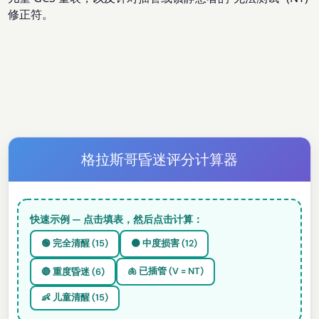
修正符。
格拉斯哥昏迷评分计算器
快速示例 — 点击填表，然后点击计算：
🟢 完全清醒 (15)
🟠 中度损害 (12)
🫁 已插管 (V = NT)
🔴 重度昏迷 (6)
👶 儿童清醒 (15)