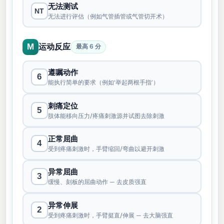
无法测试
NT
无法进行评估（例如气管插管或气管切开术）
运动反应
M
最高 6 分
遵嘱动作
6
能执行简单的要求（例如‘举起两根手指’）
刺痛定位
5
肢体能移向压力/疼痛刺激源并试图去除刺激
正常屈曲
4
受到疼痛刺激时，手臂缩回/弯曲以避开刺激
异常屈曲
3
缓慢、刻板的屈曲动作 — 去皮质强直
异常伸展
2
受到疼痛刺激时，手臂挺直/伸展 — 去大脑强直