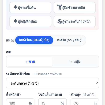
👨
🏋
ผู้ชายเริ่มต้น
ผู้ฝึกซ้อมสายลีน
👩
💪
ผู้หญิงฝึกซ้อม
ผู้ชายระดับก้าวหน้า
หน่วย
อิมพีเรียล (ปอนด์ / นิ้ว)
เมตริก (กก. / ซม.)
เพศ
♂ ชาย
♀ หญิง
ระดับการฝึกซ้อม
— ปรับสเกลการทำนาย
น้ำหนักตัว
ไขมันในร่างกาย
ส่วนสูง
(เลือกได้)
lb
%
in