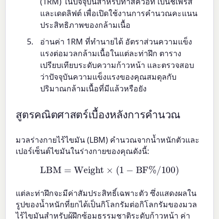
(1RM) ในปัจจุบันสำหรับท่าสควอท เบนช์เพรส
และเดดลิฟต์ เพื่อเปิดใช้งานการคำนวณคะแนน
ประสิทธิภาพของกล้ามเนื้อ
อ่านค่า 1RM ที่ทำนายได้ อัตราส่วนความแข็ง
แรงต่อมวลกล้ามเนื้อในแต่ละท่าฝึก ตาราง
เปรียบเทียบระดับความก้าวหน้า และตรวจสอบ
ว่าปัจจุบันความแข็งแรงของคุณสมดุลกับ
ปริมาณกล้ามเนื้อที่มีแล้วหรือยัง
สูตรคณิตศาสตร์เบื้องหลังการคำนวณ
มวลร่างกายไร้ไขมัน (LBM) คำนวณจากน้ำหนักตัวและ
เปอร์เซ็นต์ไขมันในร่างกายของคุณดังนี้:
LBM
=
Weight
×
(
1
−
BF%
/
100
)
แต่ละท่าฝึกจะมีค่าสัมประสิทธิ์เฉพาะตัว ซึ่งแสดงผลใน
รูปของน้ำหนักที่ยกได้เป็นกิโลกรัมต่อกิโลกรัมของมวล
ไร้ไขมันสำหรับผู้ฝึกซ้อมธรรมชาติระดับก้าวหน้า ค่า