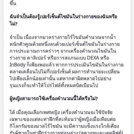
ขึ้น
ฉันจำเป็นต้องรู้เปอร์เซ็นต์ไขมันในร่างกายของฉันหรือ
ไม่?
จำเป็น เนื่องจากมวลร่างกายไร้ไขมันคำนวณจากน้ำ
หนักตัวคูณด้วยหนึ่งลบด้วยเปอร์เซ็นต์ไขมันในร่างกาย
การประมาณการคร่าวๆ จากเครื่องคำนวณไขมันใน
ร่างกาย คาลิเปอร์ หรือการสแกนแบบ DEXA หรือ
InBody ก็เพียงพอแล้ว หากการประเมินไขมันในร่างกาย
คลาดเคลื่อนไปไม่กี่เปอร์เซ็นต์ ผลการทำนายจะเปลี่ยน
ไปเพียงเล็กน้อยเท่านั้น แต่หากค่าผิดพลาดไปอย่าง
รุนแรงก็จะทำให้โปรไฟล์ทั้งหมดบิดเบือนไป
ผู้หญิงสามารถใช้เครื่องคำนวณนี้ได้หรือไม่?
ได้ เมื่อคุณเลือกเพศหญิง เครื่องคำนวณจะใช้ปัจจัย
เฉพาะของแต่ละท่าฝึกที่สะท้อนว่าผู้หญิงเมื่อเทียบต่อ
กิโลกรัมของมวลไร้ไขมัน จะมีความแข็งแรงใกล้เคียง
กับผู้ชายในท่าฝึกร่างกายท่อนล่าง (สควอทและเดดลิฟต์)