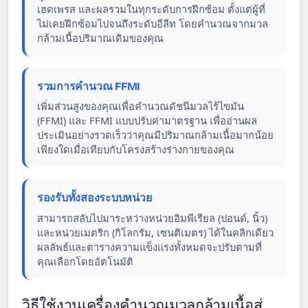
เฮดเพรส และผลรวมในทุกระดับการฝึกซ้อม ตั้งแต่ผู้ที่
ไม่เคยฝึกซ้อมไปจนถึงระดับอีลีท โดยคำนวณจากมวล
กล้ามเนื้อปริมาณเดิมของคุณ
รวมการคำนวณ FFMI
เพิ่มส่วนสูงของคุณเพื่อคำนวณดัชนีมวลไร้ไขมัน
(FFMI) และ FFMI แบบปรับค่ามาตรฐาน เพื่ออ่านผล
ประเมินอย่างรวดเร็วว่าคุณมีปริมาณกล้ามเนื้อมากน้อย
เพียงใดเมื่อเทียบกับโครงสร้างร่างกายของคุณ
รองรับทั้งสองระบบหน่วย
สามารถสลับไปมาระหว่างหน่วยอิมพีเรียล (ปอนด์, นิ้ว)
และหน่วยเมตริก (กิโลกรัม, เซนติเมตร) ได้ในคลิกเดียว
ผลลัพธ์และตารางความแข็งแรงทั้งหมดจะปรับตามที่
คุณเลือกโดยอัตโนมัติ
วิธีใช้งานเครื่องคำนวณมวลกล้ามเนื้อสู่