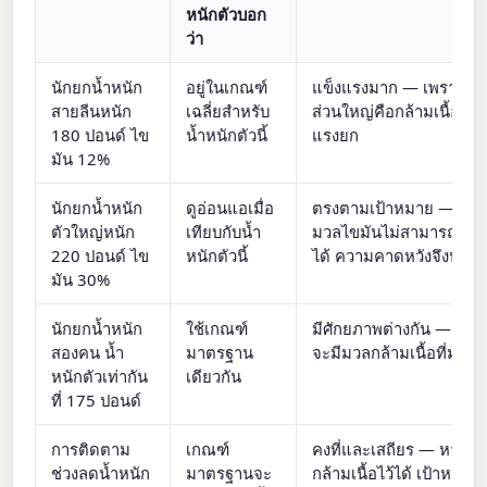
หนักตัวบอก
ว่า
นักยกน้ำหนัก
อยู่ในเกณฑ์
แข็งแรงมาก — เพราะน้ำ
สายลีนหนัก
เฉลี่ยสำหรับ
ส่วนใหญ่คือกล้ามเนื้อที่ใช
180 ปอนด์ ไข
น้ำหนักตัวนี้
แรงยก
มัน 12%
นักยกน้ำหนัก
ดูอ่อนแอเมื่อ
ตรงตามเป้าหมาย — เนื่
ตัวใหญ่หนัก
เทียบกับน้ำ
มวลไขมันไม่สามารถช่วย
220 ปอนด์ ไข
หนักตัวนี้
ได้ ความคาดหวังจึงปรับ
มัน 30%
นักยกน้ำหนัก
ใช้เกณฑ์
มีศักยภาพต่างกัน — คนที่
สองคน น้ำ
มาตรฐาน
จะมีมวลกล้ามเนื้อที่มากก
หนักตัวเท่ากัน
เดียวกัน
ที่ 175 ปอนด์
การติดตาม
เกณฑ์
คงที่และเสถียร — หากคุ
ช่วงลดน้ำหนัก
มาตรฐานจะ
กล้ามเนื้อไว้ได้ เป้าหมา