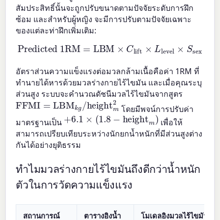
สัมประสิทธิ์นั้นจะถูกปรับขนาดตามปัจจัยระดับการฝึก
ซ้อม และสำหรับผู้หญิง จะมีการปรับตามปัจจัยเฉพาะ
ของแต่ละท่าฝึกเพิ่มเติม:
Predicted 1RM
=
LBM
×
C
lift
×
L
level
×
S
sex
อัตราส่วนความแข็งแรงต่อมวลกล้ามเนื้อคือค่า 1RM ที่
ทำนายได้หารด้วยมวลร่างกายไร้ไขมัน และเมื่อคุณระบุ
ส่วนสูง ระบบจะคำนวณดัชนีมวลไร้ไขมันจากสูตร
FFMI
=
LBM
k
g
/
height
m
2
โดยมีพจน์การปรับค่า
+
6.1
×
(
1.8
−
height
m
)
มาตรฐานเป็น
เพื่อให้
สามารถเปรียบเทียบระหว่างนักยกน้ำหนักที่มีส่วนสูงต่าง
กันได้อย่างยุติธรรม
ทำไมมวลร่างกายไร้ไขมันถึงดีกว่าน้ำหนัก
ตัวในการวัดความแข็งแรง
สถานการณ์
ตารางอิงน้ำ
โมเดลอิงมวลไร้ไขมันบอก