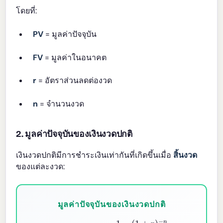
โดยที่:
PV
= มูลค่าปัจจุบัน
FV
= มูลค่าในอนาคต
r
= อัตราส่วนลดต่องวด
n
= จำนวนงวด
2. มูลค่าปัจจุบันของเงินงวดปกติ
เงินงวดปกติมีการชำระเงินเท่ากันที่เกิดขึ้นเมื่อ
สิ้นงวด
ของแต่ละงวด:
มูลค่าปัจจุบันของเงินงวดปกติ
P
V
=
P
M
T
×
1
−
(
1
+
r
)
−
n
r