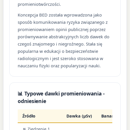
promieniotwórczości.
Koncepcja BED została wprowadzona jako
sposób komunikowania ryzyka związanego z
promieniowaniem opinii publicznej poprzez
porównywanie abstrakcyjnych liczb dawek do
czegoś znajomego i niegroźnego. Stała się
popularna w edukacji o bezpieczeństwie
radiologicznym i jest szeroko stosowana w
nauczaniu fizyki oraz popularyzacji nauki.
📊 Typowe dawki promieniowania -
odniesienie
Źródło
Dawka (µSv)
Banany
K
🍌 Zjedzenie 1
P