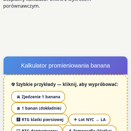
porównawczym.
Kalkulator promieniowania banana
☢ Szybkie przykłady — kliknij, aby wypróbować:
🍌 Zjedzenie 1 banana
🍌 1 banan (dokładnie)
🩻 RTG klatki piersiowej
✈ Lot NYC → LA
🦷 RTG dentystyczny
🔬 Tomografia (klatka)