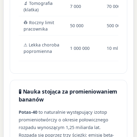
🔬 Tomografia
D
7 000
70 000
(klatka)
o
👷 Roczny limit
50 000
500 000
P
pracownika
O
⚠ Lekka choroba
1 000 000
10 mln
e
popromienna
ca
🧪 Nauka stojąca za promieniowaniem
bananów
Potas-40
to naturalnie występujący izotop
promieniotwórczy o okresie połowicznego
rozpadu wynoszącym 1,25 miliarda lat.
Rozpada się poprzez trzy ścieżki: emisję beta-