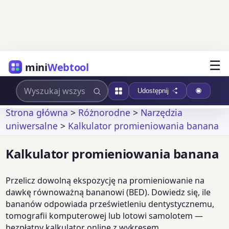
☰
mini
Webtool
Udostępnij
Strona główna
>
Różnorodne
>
Narzędzia
uniwersalne
>
Kalkulator promieniowania banana
Kalkulator promieniowania banana
Przelicz dowolną ekspozycję na promieniowanie na
dawkę równoważną bananowi (BED). Dowiedz się, ile
bananów odpowiada prześwietleniu dentystycznemu,
tomografii komputerowej lub lotowi samolotem —
bezpłatny kalkulator online z wykresem