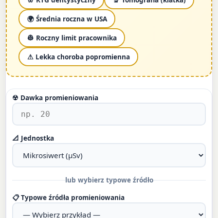
🌍 Średnia roczna w USA
👷 Roczny limit pracownika
⚠ Lekka choroba popromienna
☢ Dawka promieniowania
📐 Jednostka
lub wybierz typowe źródło
📋 Typowe źródła promieniowania