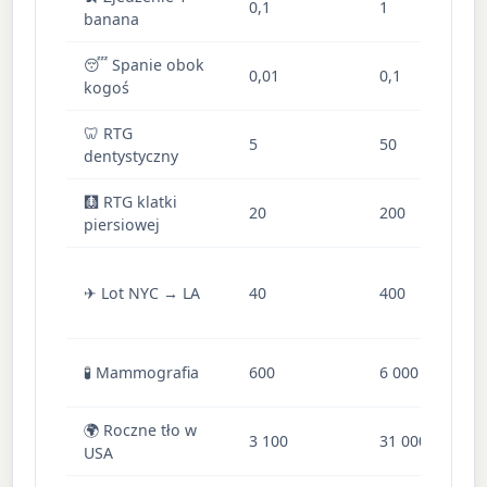
0,1
1
banana
b
😴 Spanie obok
Em
0,01
0,1
kogoś
o
🦷 RTG
5
50
R
dentystyczny
🩻 RTG klatki
P
20
200
piersiowej
zd
P
✈ Lot NYC → LA
40
400
k
w
B
🧪 Mammografia
600
6 000
p
🌍 Roczne tło w
R
3 100
31 000
USA
gl