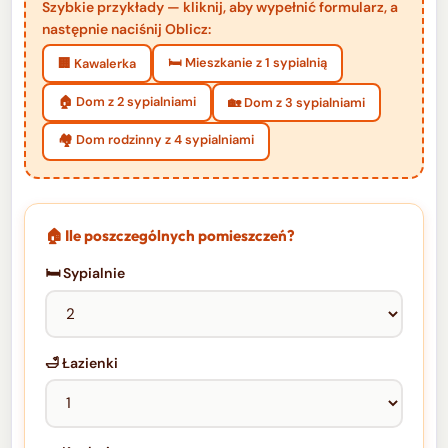
Szybkie przykłady — kliknij, aby wypełnić formularz, a
następnie naciśnij Oblicz:
🛏️ Mieszkanie z 1 sypialnią
🏢 Kawalerka
🏠 Dom z 2 sypialniami
🏡 Dom z 3 sypialniami
🏘️ Dom rodzinny z 4 sypialniami
🏠 Ile poszczególnych pomieszczeń?
🛏️ Sypialnie
🛁 Łazienki