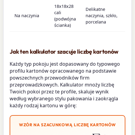
18x18x28
Delikatne
cali
Na naczynia
naczynia, szkło,
(podwójna
porcelana
ścianka)
Jak ten kalkulator szacuje liczbę kartonów
Każdy typ pokoju jest dopasowany do typowego
profilu kartonów opracowanego na podstawie
powszechnych przewodników firm
przeprowadzkowych. Kalkulator mnoży liczbę
Twoich pokoi przez te profile, skaluje wynik
według wybranego stylu pakowania i zaokrągla
każdy rodzaj kartonu w górę:
WZÓR NA SZACUNKOWĄ LICZBĘ KARTONÓW
kartony na pokój
Całkowita liczba kartonów
)
×
=
mnożnik stylu pakowania
∑
pokoje
(
pokoje
×