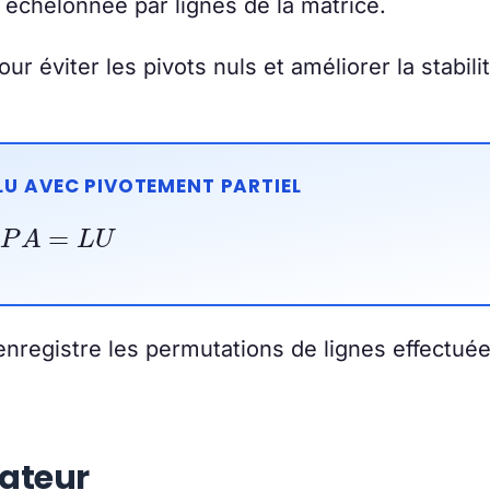
 échelonnée par lignes de la matrice.
ur éviter les pivots nuls et améliorer la stabili
U AVEC PIVOTEMENT PARTIEL
P
A
=
L
U
nregistre les permutations de lignes effectuée
lateur