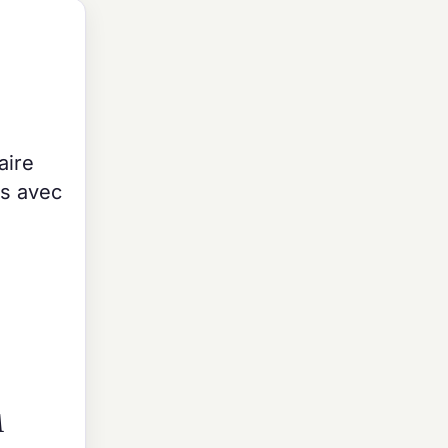
aire
ss avec
A