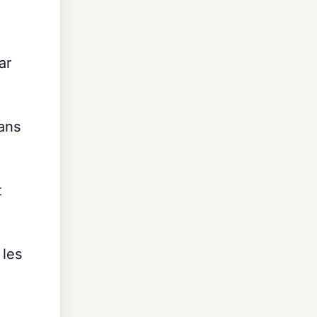
ar
dans
t
 les