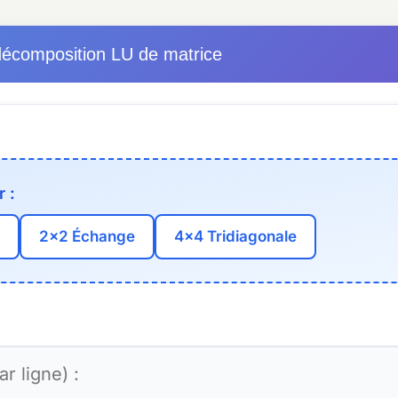
décomposition LU de matrice
 :
2×2 Échange
4×4 Tridiagonale