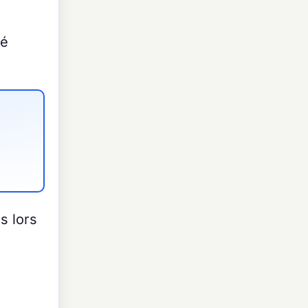
té
s lors