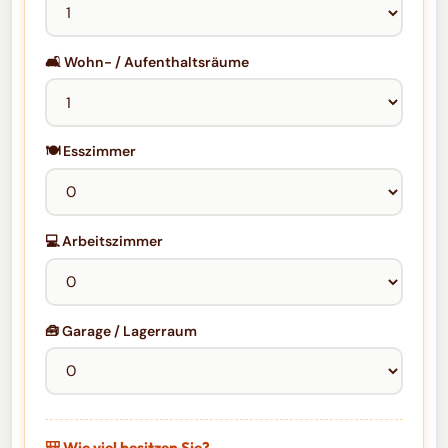
🛋️ Wohn- / Aufenthaltsräume
🍽️ Esszimmer
💻 Arbeitszimmer
🧰 Garage / Lagerraum
🎒 Wie viel besitzen Sie?