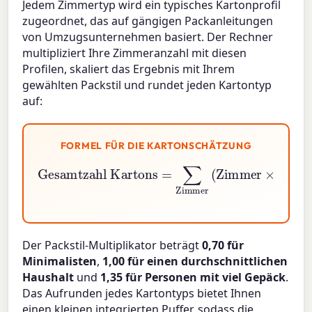
Jedem Zimmertyp wird ein typisches Kartonprofil
zugeordnet, das auf gängigen Packanleitungen
von Umzugsunternehmen basiert. Der Rechner
multipliziert Ihre Zimmeranzahl mit diesen
Profilen, skaliert das Ergebnis mit Ihrem
gewählten Packstil und rundet jeden Kartontyp
auf:
FORMEL FÜR DIE KARTONSCHÄTZUNG
Gesamtzahl Kartons
Kartons pro Zimmer
=
∑
Zimmer
)
×
Packstil-Multiplikator
(
Zimmer
×
Der Packstil-Multiplikator beträgt
0,70 für
Minimalisten
,
1,00 für einen durchschnittlichen
Haushalt
und
1,35 für Personen mit viel Gepäck
.
Das Aufrunden jedes Kartontyps bietet Ihnen
einen kleinen integrierten Puffer, sodass die