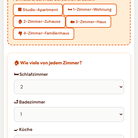
🛏️ 1-Zimmer-Wohnung
🏢 Studio-Apartment
🏠 2-Zimmer-Zuhause
🏡 3-Zimmer-Haus
🏘️ 4-Zimmer-Familienhaus
🏠 Wie viele von jedem Zimmer?
🛏️ Schlafzimmer
🛁 Badezimmer
🍳 Küche