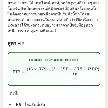
สามประการ ได้แก่ สไตรค์เอาท์, วอล์ก (รวมถึง HBP) และ
โฮมรัน ซึ่งเป็นเหตุการณ์ที่พิทเชอร์มีอิทธิพลโดยตรงโดย
ไม่ต้องอาศัยการช่วยเหลือจากทีมรับ สิ่งนี้ทำให้ FIP
สามารถทำนายผลงานในอนาคตได้ดีกว่า ERA เนื่องจาก
ERA อาจได้รับผลกระทบอย่างมากจากปัจจัยที่อยู่นอก
เหนือการควบคุมของพิทเชอร์
สูตร FIP
FIELDING INDEPENDENT PITCHING
FIP
=
(
13
×
H
R
)
+
(
3
×
(
B
B
−
I
B
B
+
H
B
P
)
)
−
(
2
×
S
O
)
I
P
+
C
โดยที่:
HR
= โฮมรันที่เสีย