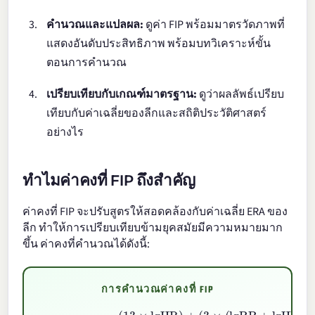
คำนวณและแปลผล:
ดูค่า FIP พร้อมมาตรวัดภาพที่
แสดงอันดับประสิทธิภาพ พร้อมบทวิเคราะห์ขั้น
ตอนการคำนวณ
เปรียบเทียบกับเกณฑ์มาตรฐาน:
ดูว่าผลลัพธ์เปรียบ
เทียบกับค่าเฉลี่ยของลีกและสถิติประวัติศาสตร์
อย่างไร
ทำไมค่าคงที่ FIP ถึงสำคัญ
ค่าคงที่ FIP จะปรับสูตรให้สอดคล้องกับค่าเฉลี่ย ERA ของ
ลีก ทำให้การเปรียบเทียบข้ามยุคสมัยมีความหมายมาก
ขึ้น ค่าคงที่คำนวณได้ดังนี้:
การคำนวณค่าคงที่ FIP
C
=
lgERA
−
(
13
−
×
(
2
lgHR
×
lgSO
)
+
(
)
3
lgIP
×
(
lgBB
+
lgHBP
)
)