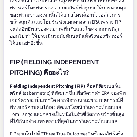
เครื่องมือสถิติเบสบอลขั้นสูงที่ประเมินประสิทธิภาพของ
พิทเชอร์โดยพิจารณาจากผลลัพธ์ที่อยู่ภายใต้การควบคุม
ของพวกเขาเองเท่านั้น ได้แก่ สไตรค์เอาท์, วอล์ก, การ
ขว้างถูกตัว และโฮมรัน ซึ่งแตกต่างจาก ERA เพราะ FIP
จะตัดอิทธิพลของคุณภาพทีมรับและโชคจากการตีลูก
ออกไป ทำให้ประเมินระดับทักษะที่แท้จริงของพิทเชอร์
ได้แม่นยำยิ่งขึ้น
FIP (FIELDING INDEPENDENT
PITCHING) คืออะไร?
Fielding Independent Pitching (FIP)
คือสถิติเซเบอร์เม
ตริกส์ (sabermetric) ที่พัฒนาขึ้นเพื่อวัดว่าค่า ERA ของพิท
เชอร์ควรจะเป็นเท่าใด หากพิจารณาเฉพาะเหตุการณ์ที่
พิทเชอร์ควบคุมได้เอง พัฒนาโดยนักวิเคราะห์เบสบอล
Tom Tango และกลายเป็นหนึ่งในตัวชี้วัดการขว้างขั้นสูง
ที่ใช้กันอย่างแพร่หลายที่สุดในการวิเคราะห์เบสบอล
FIP มุ่งเน้นไปที่ "Three True Outcomes" หรือผลลัพธ์จริง