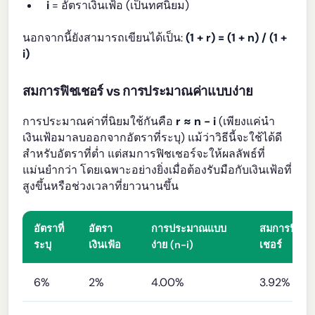
i
= อัตราเงินเฟ้อ (เป็นทศนิยม)
นอกจากนี้ยังสามารถเขียนได้เป็น:
(1 + r) = (1 + n) / (1 +
i)
สมการฟิชเชอร์ vs การประมาณค่าแบบง่าย
การประมาณค่าที่นิยมใช้กันคือ
r ≈ n - i
(เพียงแค่นำ
เงินเฟ้อมาลบออกจากอัตราที่ระบุ) แม้ว่าวิธีนี้จะใช้ได้ดี
สำหรับอัตราที่ต่ำ แต่สมการฟิชเชอร์จะให้ผลลัพธ์ที่
แม่นยำกว่า โดยเฉพาะอย่างยิ่งเมื่อต้องรับมือกับเงินเฟ้อที่
สูงขึ้นหรือช่วงเวลาที่ยาวนานขึ้น
อัตราที่
อัตรา
การประมาณแบบ
สมการฟิช
ระบุ
เงินเฟ้อ
ง่าย (n-i)
เชอร์
6%
2%
4.00%
3.92%