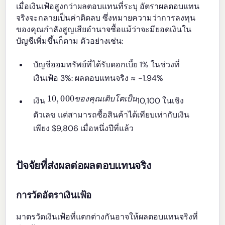
เมื่อเงินเฟ้อสูงกว่าผลตอบแทนที่ระบุ อัตราผลตอบแทน
จริงจะกลายเป็นค่าติดลบ ซึ่งหมายความว่าการลงทุน
ของคุณกำลังสูญเสียอำนาจซื้อแม้ว่าจะมียอดเงินใน
บัญชีเพิ่มขึ้นก็ตาม ตัวอย่างเช่น:
บัญชีออมทรัพย์ที่ได้รับดอกเบี้ย 1% ในช่วงที่
เงินเฟ้อ 3%: ผลตอบแทนจริง ≈ -1.94%
10
เ
ป
,
น
000
ข
อ
ง
ค
ณ
เ
ต
บ
โ
ต
เงิน
10,100 ในเชิง
ข
อ
ง
ค
ณ
เ
ต
บ
โ
ต
เ
ป
น
ตัวเลข แต่สามารถซื้อสินค้าได้เทียบเท่ากับเงิน
เพียง $9,806 เมื่อหนึ่งปีที่แล้ว
ปัจจัยที่ส่งผลต่อผลตอบแทนจริง
การวัดอัตราเงินเฟ้อ
มาตรวัดเงินเฟ้อที่แตกต่างกันอาจให้ผลตอบแทนจริงที่