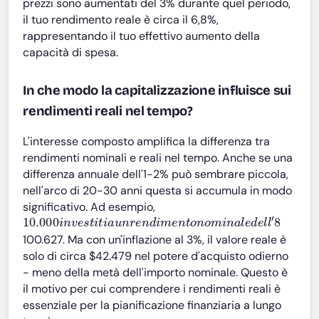
prezzi sono aumentati del 3% durante quel periodo,
il tuo rendimento reale è circa il 6,8%,
rappresentando il tuo effettivo aumento della
capacità di spesa.
In che modo la capitalizzazione influisce sui
rendimenti reali nel tempo?
L'interesse composto amplifica la differenza tra
rendimenti nominali e reali nel tempo. Anche se una
differenza annuale dell'1-2% può sembrare piccola,
nell'arco di 20-30 anni questa si accumula in modo
significativo. Ad esempio,
10.000
i
n
v
e
s
t
i
t
i
a
u
n
r
e
n
d
i
m
e
n
t
o
n
o
m
i
n
a
l
e
d
e
l
l
′
8
100.627. Ma con un'inflazione al 3%, il valore reale è
solo di circa $42.479 nel potere d'acquisto odierno
- meno della metà dell'importo nominale. Questo è
il motivo per cui comprendere i rendimenti reali è
essenziale per la pianificazione finanziaria a lungo