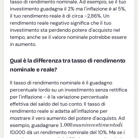
tasso di rendimento nominale. Ad esempio, se il tuo
investimento guadagna il 2% ma l'inflazione è al 5%,
il tuo rendimento reale è di circa -2,86%. Un
rendimento reale negativo significa che il tuo
investimento sta perdendo potere d'acquisto nel
tempo, anche se il valore nominale potrebbe essere
in aumento.
Qual è la differenza tra tasso di rendimento
nominale e reale?
Il tasso di rendimento nominale è il guadagno
percentuale lordo su un investimento senza rettifica
per l'inflazione - è la variazione percentuale
effettiva del saldo del tuo conto. Il tasso di
rendimento reale si adatta all'inflazione per
mostrare il vero aumento del potere d'acquisto. Ad
1.000
s
u
u
n
i
n
v
e
s
t
i
m
e
n
t
o
d
i
esempio, guadagnare
10.000 dà un rendimento nominale del 10%. Ma se i