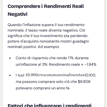
Comprendere i Rendimenti Reali
Negativi
Quando l'inflazione supera il tuo rendimento
nominale, il tasso reale diventa negativo. Ciò
significa che il tuo investimento sta perdendo
potere d'acquisto nonostante mostri guadagni
nominali positivi. Ad esempio:
Conto di risparmio che rende l'1% durante
un'inflazione al 3%: Rendimento reale ≈ -1,94%
10.000
c
r
e
s
c
o
n
o
n
o
m
i
n
a
l
m
e
n
t
e
a
I tuoi
10.100,
ma possono comprare solo ciò che $9.806
potevano comprare un anno fa
Fattori che influenzano i rendimenti