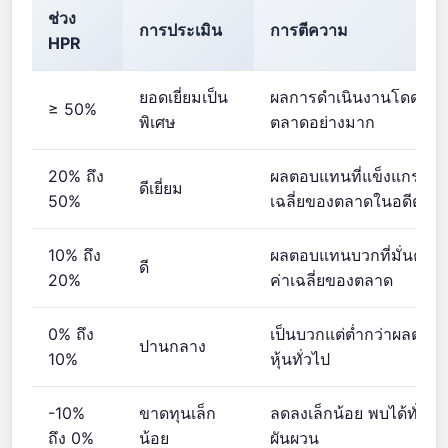
ช่วง
การประเมิน
การตีความ
HPR
ยอดเยี่ยมเป็น
ผลการดำเนินงานโดดเด่น 
≥ 50%
พิเศษ
ตลาดอย่างมาก
20% ถึง
ผลตอบแทนที่แข็งแกร่ง สูง
ดีเยี่ยม
50%
เฉลี่ยของตลาดในอดีต
10% ถึง
ผลตอบแทนบวกที่มั่นคง อย
ดี
20%
ค่าเฉลี่ยของตลาด
0% ถึง
เป็นบวกแต่ต่ำกว่าผลตอ
ปานกลาง
10%
หุ้นทั่วไป
-10%
ขาดทุนเล็ก
ลดลงเล็กน้อย พบได้ทั่วไป
ถึง 0%
น้อย
ผันผวน