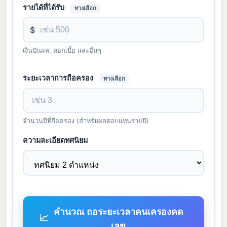
รายได้ที่ได้รับ
ทางเลือก
$
เงินปันผล, ดอกเบี้ย และอื่นๆ
ระยะเวลาการถือครอง
ทางเลือก
จำนวนปีที่ถือครอง (สำหรับผลตอบแทนรายปี)
ความละเอียดทศนิยม
คำนวณ ถอระยะเวลาคนเครองคด
📈
เลข