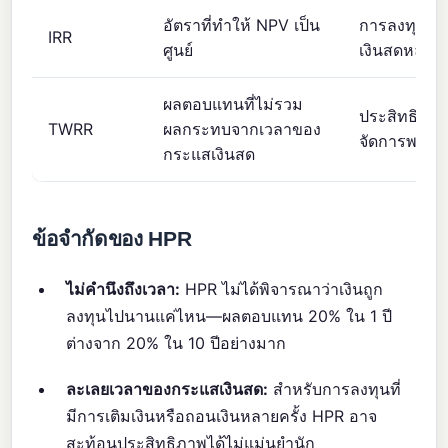
อัตราที่ทำให้ NPV เป็น
การลงทุนที่
IRR
ศูนย์
เงินสดหลายค
ผลตอบแทนที่ไม่รวม
ประสิทธิภาพ
TWRR
ผลกระทบจากเวลาของ
จัดการพอร์
กระแสเงินสด
ข้อจำกัดของ HPR
ไม่คำนึงถึงเวลา:
HPR ไม่ได้พิจารณาว่าเงินถูก
ลงทุนไปนานแค่ไหน—ผลตอบแทน 20% ใน 1 ปี
ต่างจาก 20% ใน 10 ปีอย่างมาก
ละเลยเวลาของกระแสเงินสด:
สำหรับการลงทุนที่
มีการเติมเงินหรือถอนเงินหลายครั้ง HPR อาจ
สะท้อนประสิทธิภาพได้ไม่แม่นยำนัก