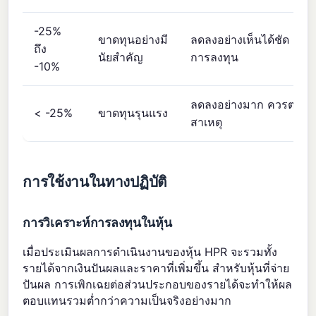
-25%
ขาดทุนอย่างมี
ลดลงอย่างเห็นได้ชัด คว
ถึง
นัยสำคัญ
การลงทุน
-10%
ลดลงอย่างมาก ควรตรว
< -25%
ขาดทุนรุนแรง
สาเหตุ
การใช้งานในทางปฏิบัติ
การวิเคราะห์การลงทุนในหุ้น
เมื่อประเมินผลการดำเนินงานของหุ้น HPR จะรวมทั้ง
รายได้จากเงินปันผลและราคาที่เพิ่มขึ้น สำหรับหุ้นที่จ่าย
ปันผล การเพิกเฉยต่อส่วนประกอบของรายได้จะทำให้ผล
ตอบแทนรวมต่ำกว่าความเป็นจริงอย่างมาก