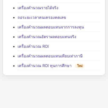
เครื่องคำนวณรายได้จริง
ถอระยะเวลาคนเครองคดเลข
เครื่องคำนวณผลตอบแทนจากการลงทุน
เครื่องคำนวณอัตราผลตอบแทนจริง
เครื่องคำนวณ ROI
เครื่องคำนวณผลตอบแทนเทียบเท่าภาษี
เครื่องคำนวณ ROI ทุนการศึกษา
ใหม่