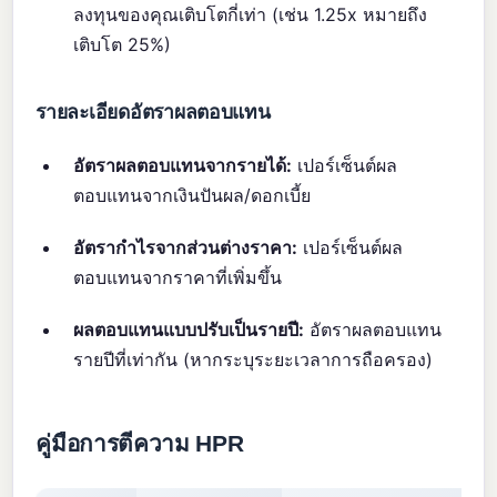
ลงทุนของคุณเติบโตกี่เท่า (เช่น 1.25x หมายถึง
เติบโต 25%)
รายละเอียดอัตราผลตอบแทน
อัตราผลตอบแทนจากรายได้:
เปอร์เซ็นต์ผล
ตอบแทนจากเงินปันผล/ดอกเบี้ย
อัตรากำไรจากส่วนต่างราคา:
เปอร์เซ็นต์ผล
ตอบแทนจากราคาที่เพิ่มขึ้น
ผลตอบแทนแบบปรับเป็นรายปี:
อัตราผลตอบแทน
รายปีที่เท่ากัน (หากระบุระยะเวลาการถือครอง)
คู่มือการตีความ HPR