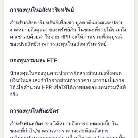
การลงทุนในอสังหาริมทรัพย์
สำหรับอสังหาริมทรัพย์เพื่อเช่า มูลค่าต้นงวดและปลาย
งวดหมายถึงมูลค่าของทรัพย์สิน ในขณะที่รายได้รวมถึง
ค่าเช่าลบด้วยค่าใช้จ่าย HPR จะให้ภาพรวมที่สมบูรณ์
ของประสิทธิภาพการลงทุนในอสังหาริมทรัพย์
กองทุนรวมและ ETF
นักลงทุนในกองทุนควรนำการจัดสรรส่วนแบ่งทั้งหมด
(เงินปันผลและกำไรจากส่วนต่างราคา) มารวมเป็นราย
ได้เมื่อคำนวณ HPR เพื่อให้ได้ภาพผลตอบแทนรวมที่แท้
จริง
การลงทุนในพันธบัตร
สำหรับพันธบัตร รายได้หมายถึงการจ่ายดอกเบี้ย ใน
ขณะที่กำไร/ขาดทุนจากราคาจะสะท้อนถึงการ
เปลี่ยนแปลงราคาจากการเคลื่อนไหวของอัตราดอกเบี้ย