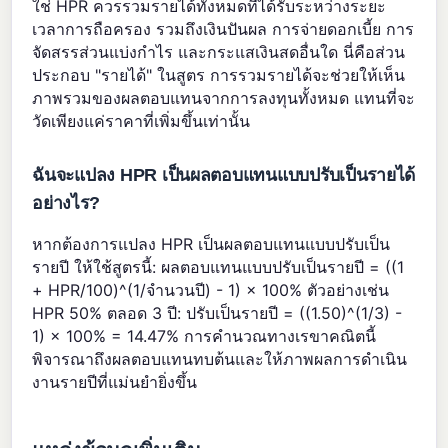
ใช่ HPR ควรรวมรายได้ทั้งหมดที่ได้รับระหว่างระยะ
เวลาการถือครอง รวมถึงเงินปันผล การจ่ายดอกเบี้ย การ
จัดสรรส่วนแบ่งกำไร และกระแสเงินสดอื่นใด นี่คือส่วน
ประกอบ "รายได้" ในสูตร การรวมรายได้จะช่วยให้เห็น
ภาพรวมของผลตอบแทนจากการลงทุนทั้งหมด แทนที่จะ
วัดเพียงแค่ราคาที่เพิ่มขึ้นเท่านั้น
ฉันจะแปลง HPR เป็นผลตอบแทนแบบปรับเป็นรายได้
อย่างไร?
หากต้องการแปลง HPR เป็นผลตอบแทนแบบปรับเป็น
รายปี ให้ใช้สูตรนี้: ผลตอบแทนแบบปรับเป็นรายปี = ((1
+ HPR/100)^(1/จำนวนปี) - 1) × 100% ตัวอย่างเช่น
HPR 50% ตลอด 3 ปี: ปรับเป็นรายปี = ((1.50)^(1/3) -
1) × 100% = 14.47% การคำนวณทางเรขาคณิตนี้
พิจารณาถึงผลตอบแทนทบต้นและให้ภาพผลการดำเนิน
งานรายปีที่แม่นยำยิ่งขึ้น