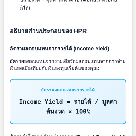
ก็ได้)
อธิบายส่วนประกอบของ HPR
อัตราผลตอบแทนจากรายได้ (Income Yield)
อัตราผลตอบแทนจากรายเดียวัดผลตอบแทนจากการจ่าย
เงินสดเมื่อเทียบกับเงินลงทุนเริ่มต้นของคุณ:
อัตราผลตอบแทนจากรายได้
Income Yield = รายได้ / มูลค่า
ต้นงวด × 100%