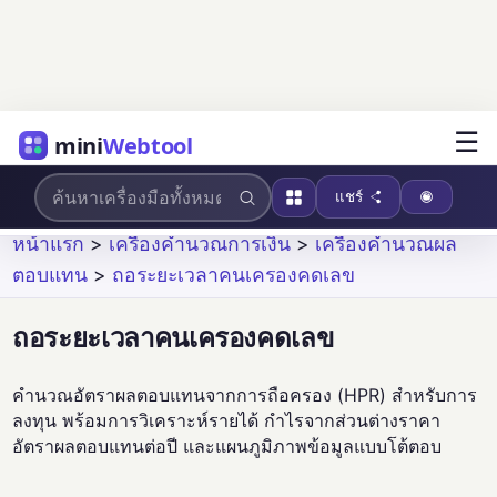
☰
mini
Webtool
แชร์
หน้าแรก
>
เครื่องคำนวณการเงิน
>
เครื่องคำนวณผล
ตอบแทน
>
ถอระยะเวลาคนเครองคดเลข
ถอระยะเวลาคนเครองคดเลข
คำนวณอัตราผลตอบแทนจากการถือครอง (HPR) สำหรับการ
ลงทุน พร้อมการวิเคราะห์รายได้ กำไรจากส่วนต่างราคา
อัตราผลตอบแทนต่อปี และแผนภูมิภาพข้อมูลแบบโต้ตอบ