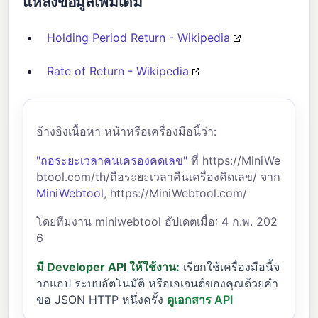
แหล่งข้อมูลเพิ่มเติม
Holding Period Return - Wikipedia
Rate of Return - Wikipedia
อ้างอิงเนื้อหา หน้าหรือเครื่องมือนี้ว่า:
"ถอระยะเวลาคนเครองคดเลข"
ที่ https://MiniWe
btool.com/th/ถือระยะเวลาคืนเครื่องคิดเลข/ จาก
MiniWebtool
, https://MiniWebtool.com/
โดยทีมงาน miniwebtool อัปเดตเมื่อ: 4 ก.พ. 202
6
มี Developer API ให้ใช้งาน:
เรียกใช้เครื่องมือนี้จ
ากแอป ระบบอัตโนมัติ หรือเอเจนต์ของคุณด้วยคำ
ขอ JSON HTTP หนึ่งครั้ง
ดูเอกสาร API