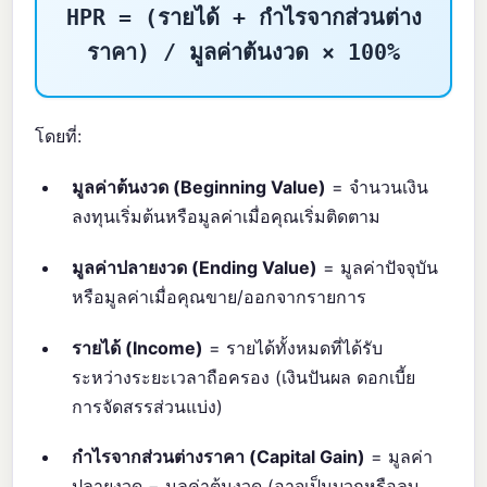
HPR = (รายได้ + กำไรจากส่วนต่าง
ราคา) / มูลค่าต้นงวด × 100%
โดยที่:
มูลค่าต้นงวด (Beginning Value)
= จำนวนเงิน
ลงทุนเริ่มต้นหรือมูลค่าเมื่อคุณเริ่มติดตาม
มูลค่าปลายงวด (Ending Value)
= มูลค่าปัจจุบัน
หรือมูลค่าเมื่อคุณขาย/ออกจากรายการ
รายได้ (Income)
= รายได้ทั้งหมดที่ได้รับ
ระหว่างระยะเวลาถือครอง (เงินปันผล ดอกเบี้ย
การจัดสรรส่วนแบ่ง)
กำไรจากส่วนต่างราคา (Capital Gain)
= มูลค่า
ปลายงวด − มูลค่าต้นงวด (อาจเป็นบวกหรือลบ