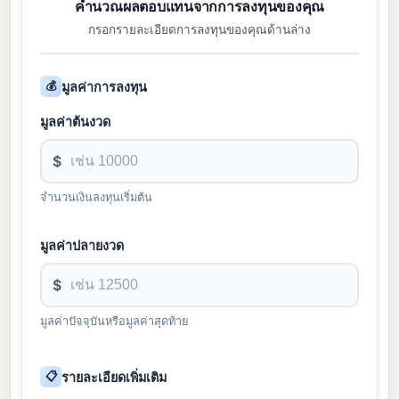
คำนวณผลตอบแทนจากการลงทุนของคุณ
กรอกรายละเอียดการลงทุนของคุณด้านล่าง
มูลค่าการลงทุน
💰
มูลค่าต้นงวด
$
จำนวนเงินลงทุนเริ่มต้น
มูลค่าปลายงวด
$
มูลค่าปัจจุบันหรือมูลค่าสุดท้าย
รายละเอียดเพิ่มเติม
📋