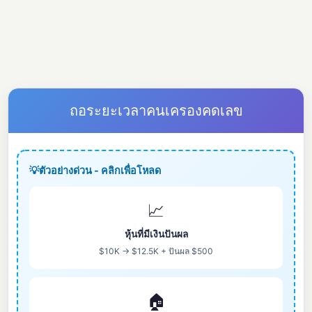
ถอระยะเวลาคนเครองคดเลข
💡
ตัวอย่างด่วน - คลิกเพื่อโหลด
📈
หุ้นที่มีเงินปันผล
$10K → $12.5K + ปันผล $500
🏠