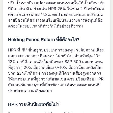
ปรับเป็นรายปีจะแปลงผลตอบแทนรวมนั้นให้เป็นอัตราต่อ
ปีที่เท่ากัน ตัวอย่างเช่น HPR 25% ในช่วง 2 ปี เท่ากับผล
ตอบแทนประมาณ 11.8% ต่อปี ผลตอบแทนแบบปรับเป็น
รายปีช่วยให้สามารถเปรียบเทียบระหว่างการลงทุนที่ถือ
ครองในระยะเวลาที่ต่างกันได้อย่างยุติธรรม
Holding Period Return ที่ดีคืออะไร?
HPR ที่ "ดี" ขึ้นอยู่กับประเภทการลงทุน ระดับความเสี่ยง
และระยะเวลาการถือครอง โดยทั่วไป: สำหรับหุ้น 10-
12% ต่อปีคือค่าเฉลี่ยในอดีตของ S&P 500 ผลตอบแทน
ที่สูงกว่า 20% ถือว่าดีเยี่ยม 0-10% ถือว่าน้อยแต่ยังเป็น
บวก อย่างไรก็ตาม การลงทุนที่มีความเสี่ยงสูงกว่าควร
ให้ผลตอบแทนที่สูงกว่าเพื่อชดเชย ควรเปรียบเทียบ HPR
กับเกณฑ์มาตรฐานที่เกี่ยวข้องและอัตราผลตอบแทนที่
ปราศจากความเสี่ยงเสมอ
HPR รวมเงินปันผลหรือไม่?