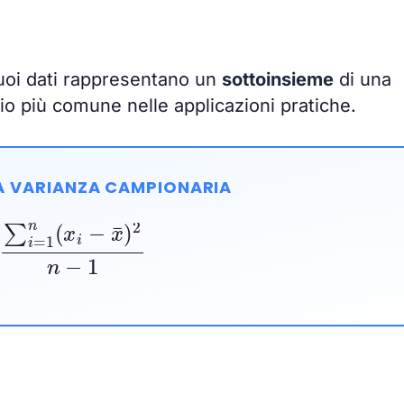
tuoi dati rappresentano un
sottoinsieme
di una
o più comune nelle applicazioni pratiche.
A VARIANZA CAMPIONARIA
=
1
n
(
x
i
−
x
¯
)
2
n
−
1