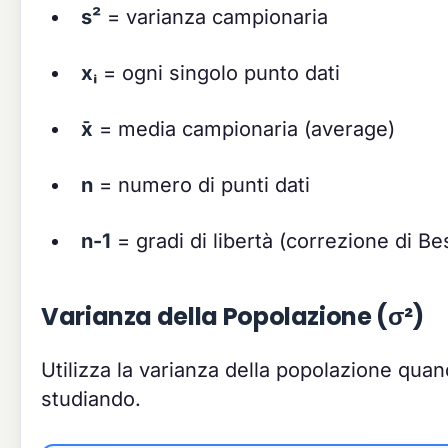
s²
= varianza campionaria
xᵢ
= ogni singolo punto dati
x̄
= media campionaria (average)
n
= numero di punti dati
n-1
= gradi di libertà (correzione di Be
Varianza della Popolazione (σ²)
Utilizza la varianza della popolazione quand
studiando.