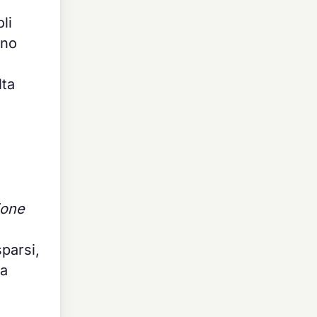
li
uno
lta
ione
sparsi,
la