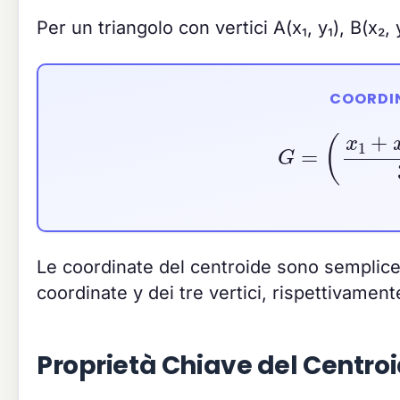
Per un triangolo con vertici A(x₁, y₁), B(x₂, 
COORDIN
G
=
(
x
1
+
x
Le coordinate del centroide sono semplic
coordinate y dei tre vertici, rispettivament
Proprietà Chiave del Centro