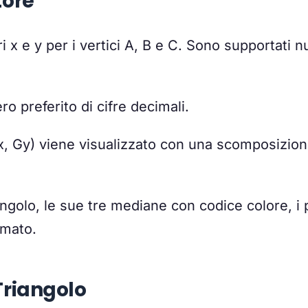
tore
ri x e y per i vertici A, B e C. Sono supportati 
o preferito di cifre decimali.
x, Gy) viene visualizzato con una scomposizio
iangolo, le sue tre mediane con codice colore, i 
imato.
 Triangolo