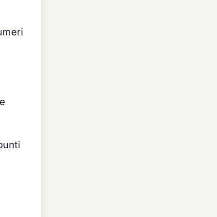
numeri
ne
punti