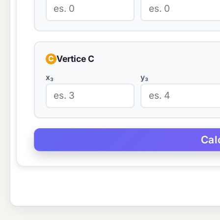
Vertice C
C
x₃
y₃