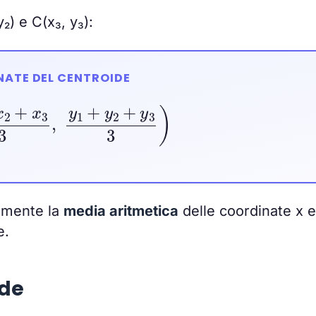
y₂) e C(x₃, y₃):
ATE DEL CENTROIDE
2
+
x
3
3
,
y
1
+
y
2
+
y
3
3
)
emente la
media aritmetica
delle coordinate x e
e.
ide