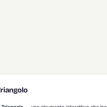
Triangolo
l Triangolo
— uno strumento interattivo che trov