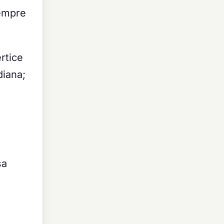
sempre
rtice
diana;
sa