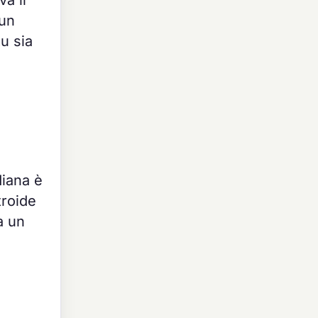
 un
u sia
iana è
troide
a un