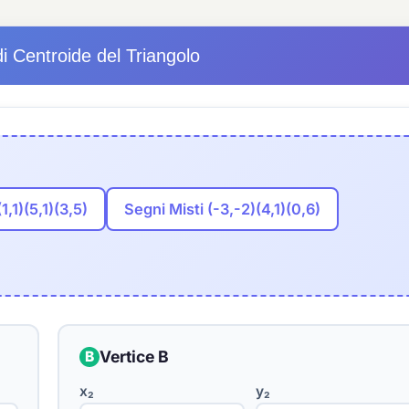
di Centroide del Triangolo
,1)(5,1)(3,5)
Segni Misti (-3,-2)(4,1)(0,6)
Vertice B
B
x₂
y₂