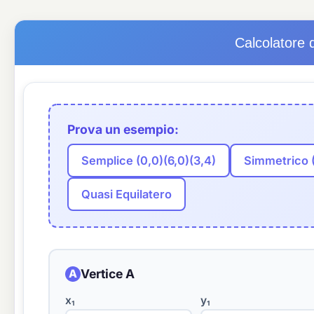
Calcolatore 
Prova un esempio:
Semplice (0,0)(6,0)(3,4)
Simmetrico (1
Quasi Equilatero
Vertice A
A
x₁
y₁