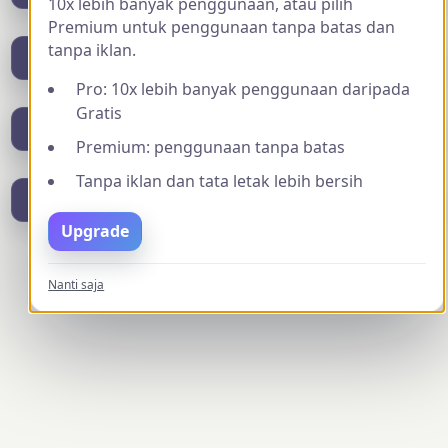
10x lebih banyak penggunaan, atau pilih
Premium untuk penggunaan tanpa batas dan
tanpa iklan.
mengirim umpan balik
Pro: 10x lebih banyak penggunaan daripada
Gratis
unduhhasil(format PDF)
Premium: penggunaan tanpa batas
Tanpa iklan dan tata letak lebih bersih
unduhhasil(format JPG)
Upgrade
✨
Ingin lebih cepat &
Tingkatkan ke
Nanti saja
Premium
tanpa iklan?