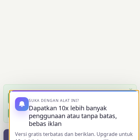
×
Instal Aplikasi MiniWebtool
📲
Tambahkan ke layar utama untuk akses instan — gratis,
SUKA DENGAN ALAT INI?
cepat, tanpa unduhan.
Dapatkan 10x lebih banyak
Instal Gratis
penggunaan atau tanpa batas,
bebas iklan
Versi gratis terbatas dan beriklan. Upgrade untuk
Bagikan inialat