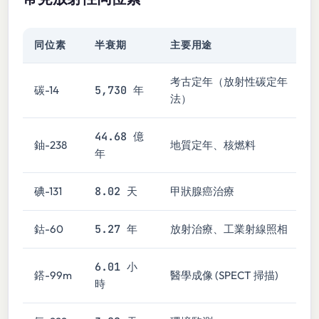
同位素
半衰期
主要用途
考古定年（放射性碳定年
5,730 年
碳-14
法）
44.68 億
鈾-238
地質定年、核燃料
年
8.02 天
碘-131
甲狀腺癌治療
5.27 年
鈷-60
放射治療、工業射線照相
6.01 小
鎝-99m
醫學成像 (SPECT 掃描)
時