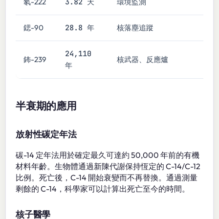
3.82 天
氡-222
環境監測
28.8 年
鍶-90
核落塵追蹤
24,110
鈽-239
核武器、反應爐
年
半衰期的應用
放射性碳定年法
碳-14 定年法用於確定最久可達約 50,000 年前的有機
材料年齡。生物體通過新陳代謝保持恆定的 C-14/C-12
比例。死亡後，C-14 開始衰變而不再替換。通過測量
剩餘的 C-14，科學家可以計算出死亡至今的時間。
核子醫學