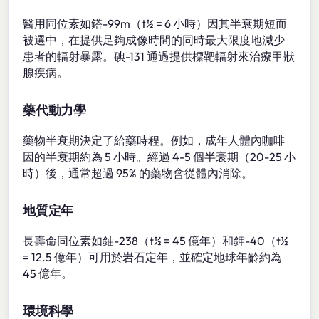
醫用同位素如鎝-99m（t½ = 6 小時）因其半衰期短而
被選中，在提供足夠成像時間的同時最大限度地減少
患者的輻射暴露。碘-131 通過提供標靶輻射來治療甲狀
腺疾病。
藥代動力學
藥物半衰期決定了給藥時程。例如，成年人體內咖啡
因的半衰期約為 5 小時。經過 4-5 個半衰期（20-25 小
時）後，通常超過 95% 的藥物會從體內消除。
地質定年
長壽命同位素如鈾-238（t½ = 45 億年）和鉀-40（t½
= 12.5 億年）可用於岩石定年，並確定地球年齡約為
45 億年。
環境科學