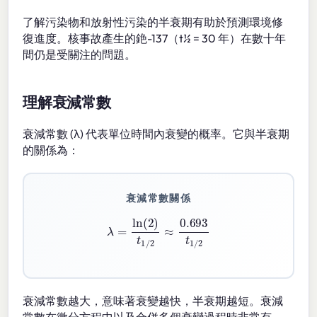
了解污染物和放射性污染的半衰期有助於預測環境修
復進度。核事故產生的銫-137（t½ = 30 年）在數十年
間仍是受關注的問題。
理解衰減常數
衰減常數 (λ) 代表單位時間內衰變的概率。它與半衰期
的關係為：
衰減常數關係
λ
=
ln
(
2
)
t
1
/
2
≈
0.693
t
1
/
2
衰減常數越大，意味著衰變越快，半衰期越短。衰減