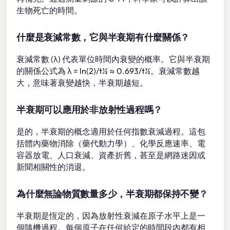
生物死亡的時間。
什麼是衰減常數，它與半衰期有什麼關係？
衰減常數 (λ) 代表單位時間內衰變的概率。它與半衰期
的關係公式為 λ = ln(2)/t½ ≈ 0.693/t½。衰減常數越
大，意味著衰變越快，半衰期越短。
半衰期可以應用於非放射性過程嗎？
是的，半衰期的概念適用於任何指數衰減過程。這包
括體內藥物消除（藥代動力學）、化學反應速率、電
容器放電、人口衰減、資產折舊，甚至是網路迷因或
新聞相關性的消退。
為什麼無論物質數量多少，半衰期都保持不變？
半衰期是恆定的，因為放射性衰減在原子水平上是一
個隨機過程。每個原子在任何給定的時間段內都有相