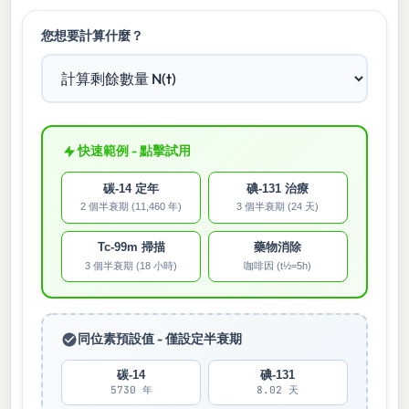
您想要計算什麼？
快速範例 - 點擊試用
碳-14 定年
碘-131 治療
2 個半衰期 (11,460 年)
3 個半衰期 (24 天)
Tc-99m 掃描
藥物消除
3 個半衰期 (18 小時)
咖啡因 (t½=5h)
同位素預設值 - 僅設定半衰期
碳-14
碘-131
5730 年
8.02 天