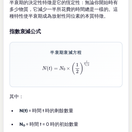
半衰期的決定性特徵是它的恆定性：無論你開始時有
多少物質，它減少一半所花費的時間總是一樣的。這
種特性使半衰期成為放射性同位素的本質特徵。
指數衰減公式
半衰期衰減方程
N
(
t
)
=
N
0
×
(
1
2
)
t
1
/
2
其中：
N(t)
= 時間 t 時的剩餘數量
N₀
= 時間 t = 0 時的初始數量