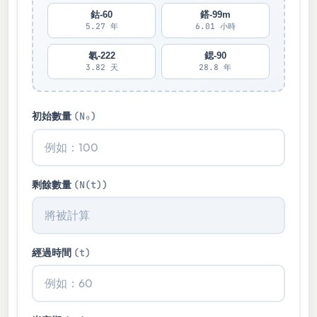
鈷-60
鎝-99m
5.27 年
6.01 小時
氡-222
鍶-90
3.82 天
28.8 年
初始數量
(N₀)
剩餘數量
(N(t))
經過時間
(t)