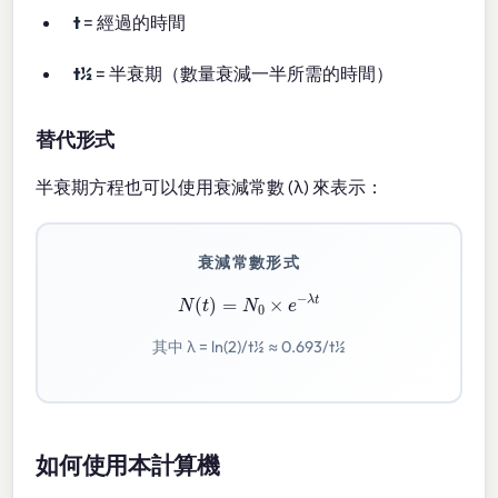
t
= 經過的時間
t½
= 半衰期（數量衰減一半所需的時間）
替代形式
半衰期方程也可以使用衰減常數 (λ) 來表示：
衰減常數形式
N
(
t
)
=
N
0
×
e
−
λ
t
其中 λ = ln(2)/t½ ≈ 0.693/t½
如何使用本計算機