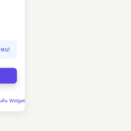
ะทบ!
บต้น Widget