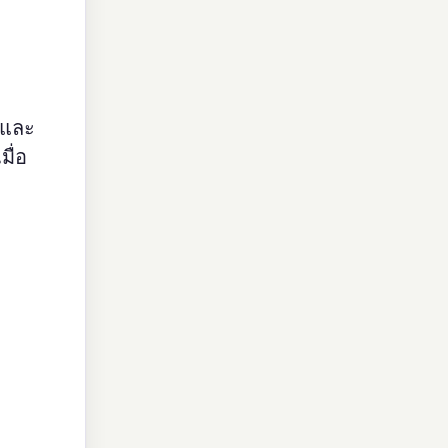
 และ
ื่อ