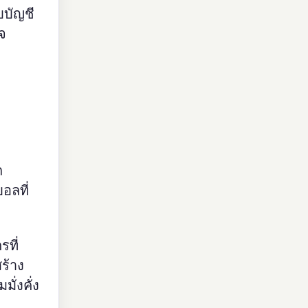
บบัญชี
ใจ
ก
อลที่
รที่
ร้าง
ั่งคั่ง