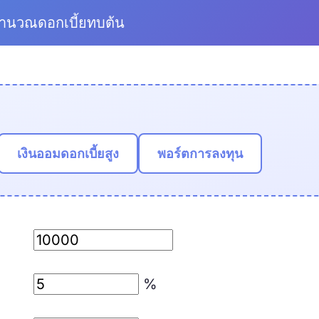
คำนวณดอกเบี้ยทบต้น
เงินออมดอกเบี้ยสูง
พอร์ตการลงทุน
%