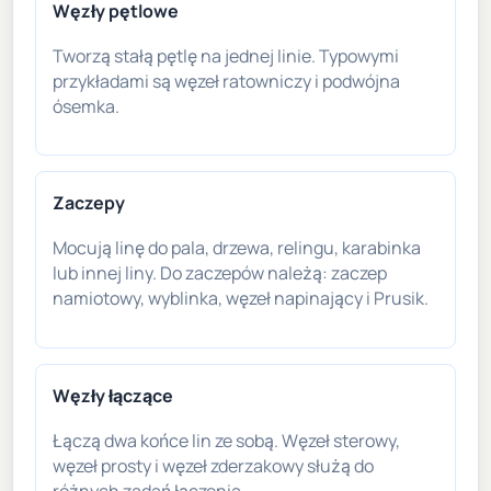
Węzły pętlowe
Tworzą stałą pętlę na jednej linie. Typowymi
przykładami są węzeł ratowniczy i podwójna
ósemka.
Zaczepy
Mocują linę do pala, drzewa, relingu, karabinka
lub innej liny. Do zaczepów należą: zaczep
namiotowy, wyblinka, węzeł napinający i Prusik.
Węzły łączące
Łączą dwa końce lin ze sobą. Węzeł sterowy,
węzeł prosty i węzeł zderzakowy służą do
różnych zadań łączenia.