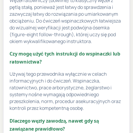
Węzeł ratowniczy (bowline) to klasyczny węzeł z
pętlą stałą, ponieważ jest łatwy do sprawdzenia i
zazwyczaj łatwy do rozwiązania po umiarkowanym
obciążeniu. Do ćwiczeń wspinaczkowych łatwiejsza
do wizualnej weryfikacji jest podwójna ósemka
(figure-eight follow-through), której uczy się pod
okiem wykwalifikowanego instruktora.
Czy mogę użyć tych instrukcji do wspinaczki lub
ratownictwa?
Używaj tego przewodnika wyłącznie w celach
informacyjnych i do ćwiczeń. Wspinaczka,
ratownictwo, prace arborystyczne, żeglarstwo i
systemy nośne wymagają odpowiedniego
przeszkolenia, norm, procedur asekuracyjnych oraz
kontroli przez kompetentną osobę.
Dlaczego węzły zawodzą, nawet gdy są
zawiązane prawidłowo?