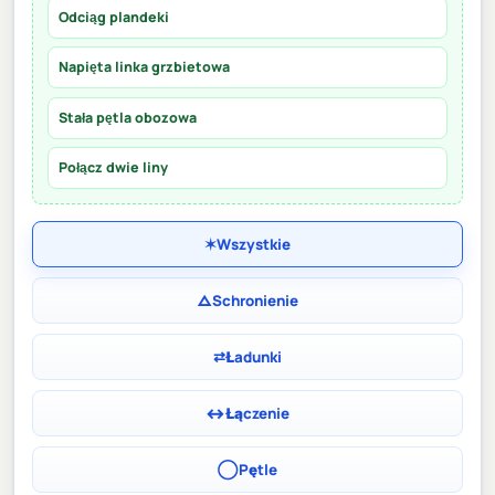
Odciąg plandeki
Napięta linka grzbietowa
Stała pętla obozowa
Połącz dwie liny
✶
Wszystkie
△
Schronienie
⇄
Ładunki
↔
Łączenie
◯
Pętle