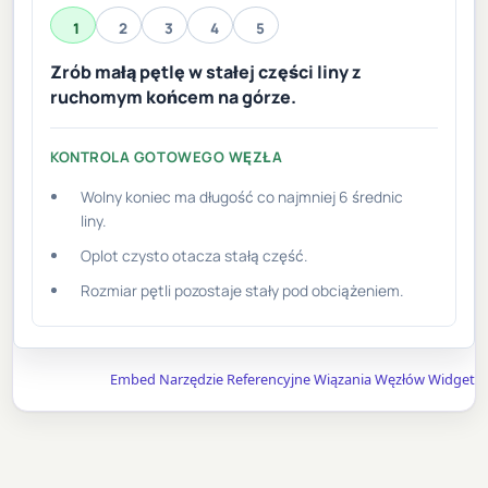
1
2
3
4
5
Zrób małą pętlę w stałej części liny z
ruchomym końcem na górze.
KONTROLA GOTOWEGO WĘZŁA
Wolny koniec ma długość co najmniej 6 średnic
liny.
Oplot czysto otacza stałą część.
Rozmiar pętli pozostaje stały pod obciążeniem.
Embed Narzędzie Referencyjne Wiązania Węzłów Widget