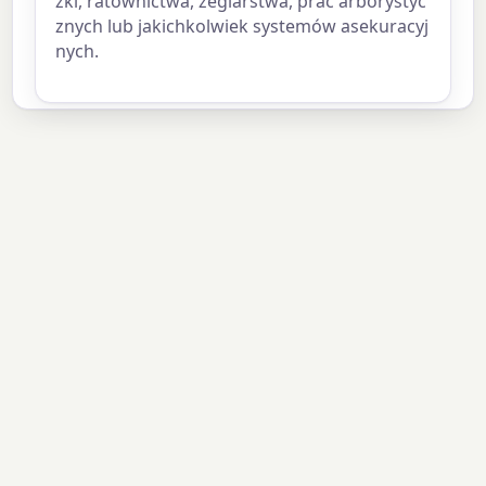
zki, ratownictwa, żeglarstwa, prac arborystyc
znych lub jakichkolwiek systemów asekuracyj
nych.