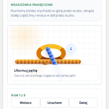
WSKAZÓWKA PAMIĘCIOWA
Ruchomy koniec wychodzi w górę przez oczko, okrąża
stałą część liny i wraca w dół przez oczko.
↓
Uformuj pętlę
Zacznij od czystego zagięcia lub luźnej pętli.
Krok 1 z 5
Wstecz
Uruchom
Dalej