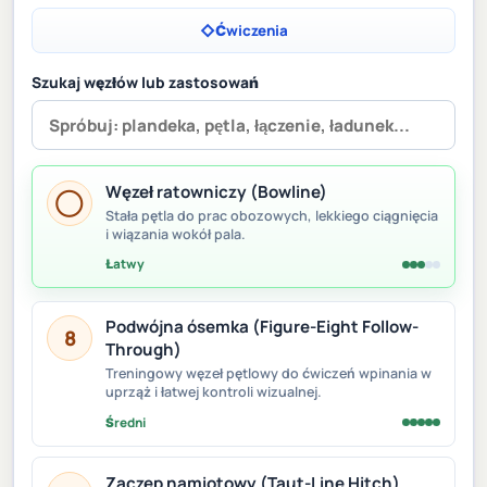
◇
Ćwiczenia
Szukaj węzłów lub zastosowań
Węzeł ratowniczy (Bowline)
◯
Stała pętla do prac obozowych, lekkiego ciągnięcia
i wiązania wokół pala.
Łatwy
Podwójna ósemka (Figure-Eight Follow-
8
Through)
Treningowy węzeł pętlowy do ćwiczeń wpinania w
uprząż i łatwej kontroli wizualnej.
Średni
Zaczep namiotowy (Taut-Line Hitch)