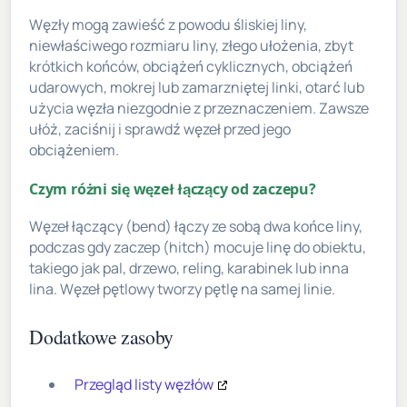
Węzły mogą zawieść z powodu śliskiej liny,
niewłaściwego rozmiaru liny, złego ułożenia, zbyt
krótkich końców, obciążeń cyklicznych, obciążeń
udarowych, mokrej lub zamarzniętej linki, otarć lub
użycia węzła niezgodnie z przeznaczeniem. Zawsze
ułóż, zaciśnij i sprawdź węzeł przed jego
obciążeniem.
Czym różni się węzeł łączący od zaczepu?
Węzeł łączący (bend) łączy ze sobą dwa końce liny,
podczas gdy zaczep (hitch) mocuje linę do obiektu,
takiego jak pal, drzewo, reling, karabinek lub inna
lina. Węzeł pętlowy tworzy pętlę na samej linie.
Dodatkowe zasoby
Przegląd listy węzłów