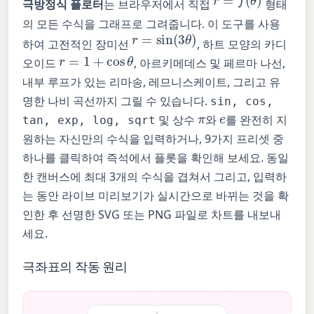
극방정식 플로터
는 브라우저에서 직접
형태
의 모든 수식을 그래프로 그려줍니다. 이 도구를 사용
r
=
sin
(
3
θ
)
하여 고전적인 장미선
, 하트 모양의 카디
r
=
1
+
cos
θ
오이드
, 아르키메데스 및 페르마 나선,
내부 루프가 있는 리마송, 레므니스케이트, 그리고 유
명한 나비 곡선까지 그릴 수 있습니다.
sin, cos,
e
π
및 상수
와
를 완전히 지
tan, exp, log, sqrt
원하는 자신만의 수식을 입력하거나, 9가지 프리셋 중
하나를 클릭하여 즉석에서 플롯을 확인해 보세요. 동일
한 캔버스에 최대 3개의 수식을 겹쳐서 그리고, 입력하
는 동안 라이브 미리보기가 실시간으로 바뀌는 것을 확
인한 후 선명한 SVG 또는 PNG 파일로 차트를 내보내
세요.
극좌표의 작동 원리