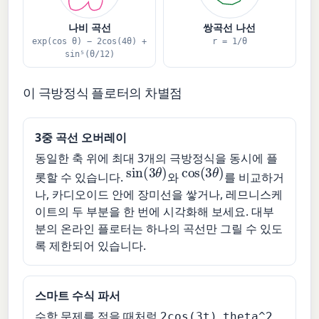
나비 곡선
쌍곡선 나선
exp(cos θ) − 2cos(4θ) +
r = 1/θ
sin⁵(θ/12)
이 극방정식 플로터의 차별점
3중 곡선 오버레이
동일한 축 위에 최대 3개의 극방정식을 동시에 플
sin
(
3
θ
)
cos
(
3
θ
)
롯할 수 있습니다.
와
를 비교하거
나, 카디오이드 안에 장미선을 쌓거나, 레므니스케
이트의 두 부분을 한 번에 시각화해 보세요. 대부
분의 온라인 플로터는 하나의 곡선만 그릴 수 있도
록 제한되어 있습니다.
스마트 수식 파서
수학 문제를 적을 때처럼
,
,
2cos(3t)
theta^2