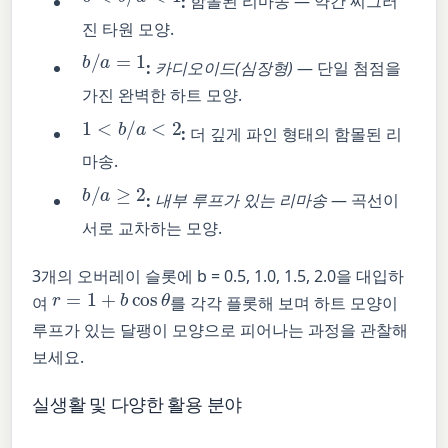
:
함몰된 리마송 — 약간 찌그러
진 타원 모양.
b
/
a
=
1
:
카디오이드(심장형)
— 단일 첨점을
가진 완벽한 하트 모양.
1
<
b
/
a
<
2
:
더 깊게 파인 형태의 함몰된 리
마송.
b
/
a
≥
2
:
내부 루프가 있는 리마송
— 곡선이
서로 교차하는 모양.
3개의 오버레이 슬롯에 b = 0.5, 1.0, 1.5, 2.0을 대입하
r
=
1
+
b
cos
θ
여
를 각각 플롯해 보며 하트 모양이
루프가 있는 달팽이 모양으로 피어나는 과정을 관찰해
보세요.
실생활 및 다양한 활용 분야