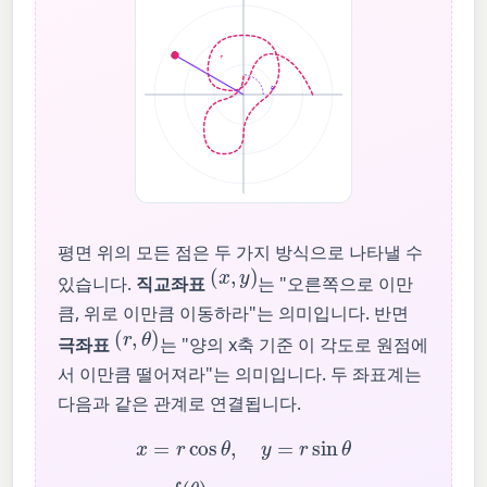
r
θ
평면 위의 모든 점은 두 가지 방식으로 나타낼 수
(
x
,
y
)
있습니다.
직교좌표
는 "오른쪽으로 이만
큼, 위로 이만큼 이동하라"는 의미입니다. 반면
(
r
,
θ
)
극좌표
는 "양의 x축 기준 이 각도로 원점에
서 이만큼 떨어져라"는 의미입니다. 두 좌표계는
다음과 같은 관계로 연결됩니다.
x
=
r
cos
θ
,
y
=
r
sin
θ
r
=
f
(
θ
)