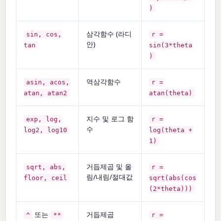
)
삼각함수 (라디
sin, cos,
r =
안)
tan
sin(3*theta
)
역삼각함수
asin, acos,
r =
atan, atan2
atan(theta)
지수 및 로그 함
exp, log,
r =
수
log2, log10
log(theta +
1)
거듭제곱 및 올
sqrt, abs,
r =
림/내림/절대값
floor, ceil
sqrt(abs(cos
(2*theta)))
또는
거듭제곱
^
**
r =