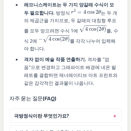
레므니스케이트는 두 가지 양갈래 수식이 모
r
2
=
4
cos
2
θ
두 필요합니다.
방정식
는 두 개
의 제곱근을 가지므로, 두 갈래의 대칭형 루프
4
cos
(
2
θ
)
를 모두 얻으려면 수식 1에
를, 수
−
4
cos
(
2
θ
)
식 2에
를 각각 나누어 입력해
야 합니다.
격자 없이 예술 작품 연출하기.
격자를 "없
음"으로 변경하고 그래파이트 배경에 네온 팔
레트를 결합하면 제너레이티브 아트 프린트와
같은 감각적인 결과물이 나옵니다.
자주 묻는 질문(FAQ)
극방정식이란 무엇인가요?