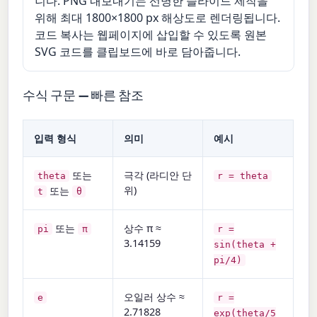
니다. PNG 내보내기는 선명한 슬라이드 제작을
위해 최대 1800×1800 px 해상도로 렌더링됩니다.
코드 복사는 웹페이지에 삽입할 수 있도록 원본
SVG 코드를 클립보드에 바로 담아줍니다.
수식 구문 — 빠른 참조
입력 형식
의미
예시
또는
극각 (라디안 단
theta
r = theta
위)
또는
t
θ
또는
상수 π ≈
pi
π
r =
3.14159
sin(theta +
pi/4)
오일러 상수 ≈
e
r =
2.71828
exp(theta/5