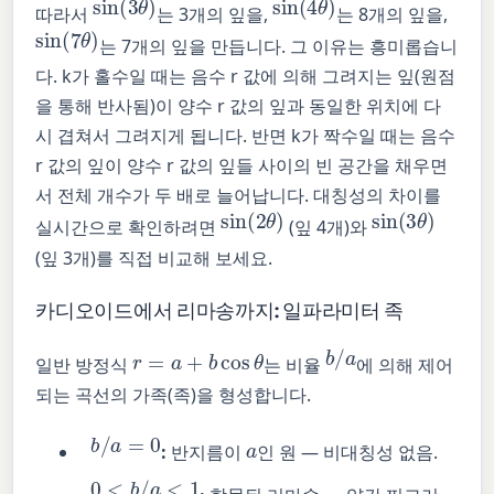
따라서
는 3개의 잎을,
는 8개의 잎을,
sin
(
7
θ
)
는 7개의 잎을 만듭니다. 그 이유는 흥미롭습니
다. k가 홀수일 때는 음수 r 값에 의해 그려지는 잎(원점
을 통해 반사됨)이 양수 r 값의 잎과 동일한 위치에 다
시 겹쳐서 그려지게 됩니다. 반면 k가 짝수일 때는 음수
r 값의 잎이 양수 r 값의 잎들 사이의 빈 공간을 채우면
서 전체 개수가 두 배로 늘어납니다. 대칭성의 차이를
sin
(
2
θ
)
sin
(
3
θ
)
실시간으로 확인하려면
(잎 4개)와
(잎 3개)를 직접 비교해 보세요.
카디오이드에서 리마송까지: 일파라미터 족
b
/
a
r
=
a
+
b
cos
θ
일반 방정식
는 비율
에 의해 제어
되는 곡선의 가족(족)을 형성합니다.
b
/
a
=
0
a
:
반지름이
인 원 — 비대칭성 없음.
0
<
b
/
a
<
1