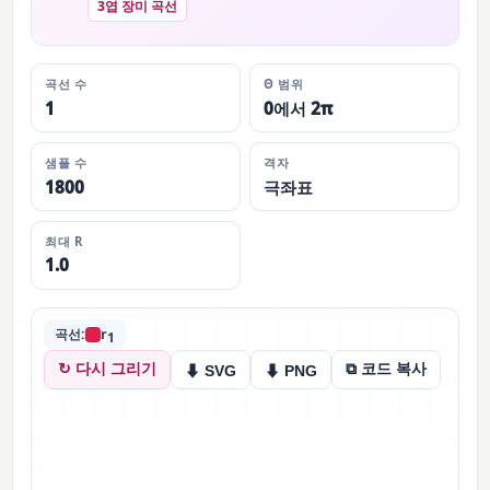
3엽 장미 곡선
곡선 수
Θ 범위
1
0에서 2π
샘플 수
격자
1800
극좌표
최대 R
1.0
곡선:
r
1
↻ 다시 그리기
⧉ 코드 복사
⬇ SVG
⬇ PNG