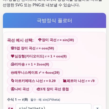
선명한 SVG 또는 PNG로 내보낼 수 있습니다.
극방정식 플로터
곡선 예시 선택:
🌹
장미 곡선 r = sin(3θ)
🌸
5엽 장미 곡선 r = cos(5θ)
💗
심장형(카디오이드) r = 1 + cos(θ)
🐚
리마송 r = 1 + 2cos(θ)
♾
레무니스케이트 r² = 4cos(2θ)
🌀
🐌
아르키메데스 나선 r = 0.2θ
페르마 나선 r = √θ
🦋
🎨
나비 곡선
3개 장미 곡선 중첩
수식 1 — r(θ)
필수 · 예: sin(3*theta)
r =
×