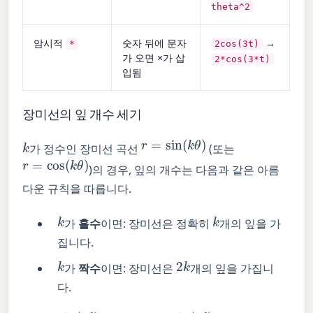
theta^2
암시적
숫자 뒤에 문자
→
*
2cos(3t)
가 오면 ×가 삽
2*cos(3*t)
입됨
장미선의 잎 개수 세기
r
=
sin
(
k
θ
)
k
가 정수인 장미선 곡선
(또는
r
=
cos
(
k
θ
)
)의 경우, 잎의 개수는 다음과 같은 아름
다운 규칙을 따릅니다.
k
k
가
홀수
이면: 장미선은 정확히
개의 잎을 가
집니다.
k
2
k
가
짝수
이면: 장미선은
개의 잎을 가집니
다.
sin
(
3
θ
)
sin
(
4
θ
)