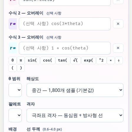
수식 2 — 오버레이
선택 사항
r =
×
수식 3 — 오버레이
선택 사항
r =
×
θ
π
sin(
cos(
tan(
√(
exp(
^2
×
÷
(
)
θ 범위
해상도
팔레트
격자
배경
선 두께
(0.6–4.0 px)