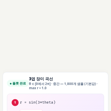
3엽 장미 곡선
● 플롯 완료
θ ∈ [0에서 2π] · 중간 — 1,800개 샘플 (기본값) ·
max r ≈ 1.0
r = sin(3*theta)
1