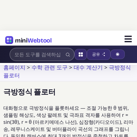
☰
mini
Webtool
공유
홈페이지
>
수학 관련 도구
>
대수 계산기
>
극방정식
플로터
극방정식 플로터
대화형으로 극방정식을 플롯하세요 — 조절 가능한 θ 범위,
샘플링 해상도, 색상 팔레트 및 극좌표 격자를 사용하여 r =
sin(3θ), r = θ (아르키메데스 나선), 심장형(카디오이드), 리마
송, 레무니스케이트 및 버터플라이 곡선의 그래프를 그립니
다. 동일한 캔버스에 최대 3개의 방정식을 중첩하고 차트를