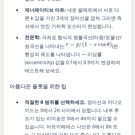
제너레이티브 아트:
네온 팔레트에서 서로 다
른 k 값을 가진 3개의 장미선을 겹쳐 그리면 즉
석에서 멋진 기하학 포스터가 완성됩니다.
천문학:
극좌표 형식의 원뿔곡선(타원/포물선/
r
=
p
/
(
1
−
e
cos
θ
)
쌍곡선을 나타내는
)은
행성의 궤도를 나타냅니다 — 이심률
(eccentricity) 값을 0.1에서 0.9까지 변경하며
테스트해 보세요.
아름다운 플롯을 위한 팁
적절한 θ 범위를 선택하세요.
장미선과 카디오
이드는 0에서 2π 사이에서 닫힙니다. 내부 루
프가 있는 리마송은 0에서 4π까지 필요할 수
있습니다. 아르키메데스 나선은 0에서 8π 또
는 그 이상일 때 가장 보기 좋습니다. 드롭다운