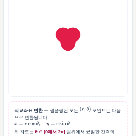
(
r
,
θ
)
직교좌표 변환
— 샘플링된 모든
포인트는 다음
으로 변환됩니다.
x
=
r
cos
θ
,
y
=
r
sin
θ
위 차트는
θ ∈ [0에서 2π]
범위에서 균일한 간격의