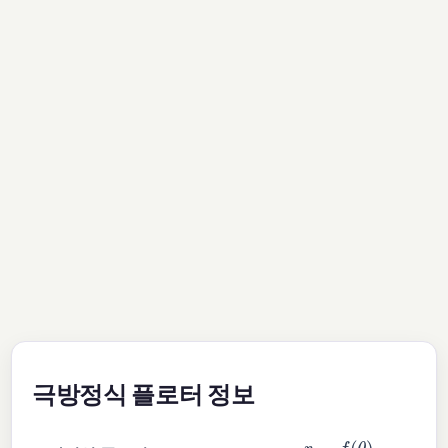
극방정식 플로터 정보
r
=
f
(
θ
)