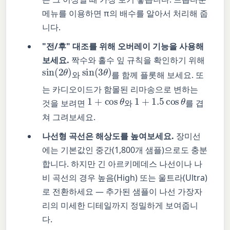
메뉴를 이용하면 π의 배수를 알아서 처리해 줍
니다.
"전/후" 대조를 위해 오버레이 기능을 사용해
보세요.
짝수와 홀수 잎 규칙을 확인하기 위해
sin
(
2
θ
)
sin
(
3
θ
)
와
를 함께 플롯해 보세요. 또
는 카디오이드가 함몰된 리마송으로 변하는
1
+
cos
θ
1
+
1.5
cos
θ
것을 보려면
와
를 겹
쳐 그려보세요.
나선형 곡선은 해상도를 높여보세요.
장미선
에는 기본값인 중간(1,800개 샘플)으로도 충분
합니다. 하지만 긴 아르키메데스 나선이나 나
비 곡선의 경우 높음(High) 또는 울트라(Ultra)
로 전환하세요 — 추가된 샘플이 나선 가장자
리의 미세한 디테일까지 정밀하게 보여줍니
다.