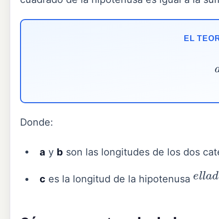
EL TEO
Donde:
a
y
b
son las longitudes de los dos ca
e
l
l
a
c
es la longitud de la hipotenusa