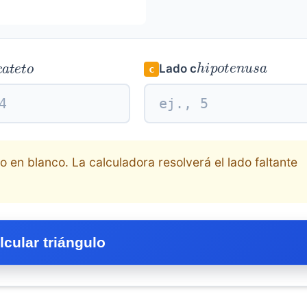
h
i
p
o
t
e
n
u
s
a
c
a
t
e
t
o
Lado c
c
 en blanco. La calculadora resolverá el lado faltante
lcular triángulo