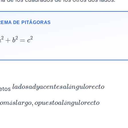
REMA DE PITÁGORAS
a
2
+
b
2
=
c
2
l
a
d
o
s
a
d
y
a
c
e
n
t
e
s
a
l
á
n
g
u
l
o
r
e
c
t
o
tetos
á
d
o
m
á
s
l
a
r
g
o
,
o
p
u
e
s
t
o
a
l
á
n
g
u
l
o
r
e
c
t
o
á
á