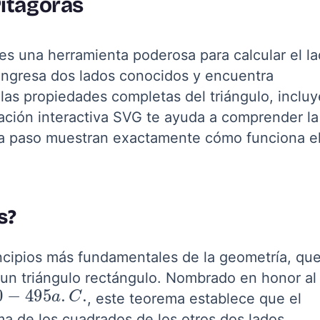
Pitágoras
es una herramienta poderosa para calcular el l
. Ingresa dos lados conocidos y encuentra
 las propiedades completas del triángulo, inclu
zación interactiva SVG te ayuda a comprender la
o a paso muestran exactamente cómo funciona e
s?
ncipios más fundamentales de la geometría, qu
e un triángulo rectángulo. Nombrado en honor al
0
−
495
a
.
C
.
, este teorema establece que el
ma de los cuadrados de los otros dos lados.