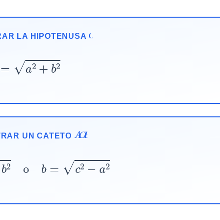
C
AR LA HIPOTENUSA
c
=
a
2
+
b
2
A
O
B
RAR UN CATETO
−
b
2
o
b
=
c
2
−
a
2