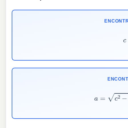
ENCONTR
ENCONT
a
=
c
2