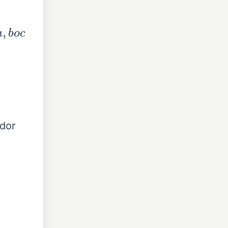
a
,
b
o
c
ador