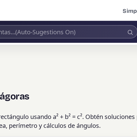
Simpl
tágoras
 rectángulo usando a² + b² = c². Obtén soluciones
rea, perímetro y cálculos de ángulos.