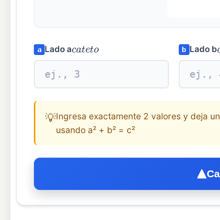
c
a
t
e
t
o
Lado a
Lado b
a
b
Ingresa exactamente 2 valores y deja uno
💡
usando a² + b² = c²
Ca