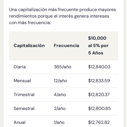
Una capitalización más frecuente produce mayores
rendimientos porque el interés genera intereses
con más frecuencia:
$10,000
Capitalización
Frecuencia
al 5% por
AP
5 Años
Diaria
365/año
$12,840.03
5.1
Mensual
12/año
$12,833.59
5.1
Trimestral
4/año
$12,820.37
5.
Semestral
2/año
$12,800.85
5.
Anual
1/año
$12,762.82
5.