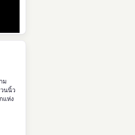
วาม
วนนิ้ว
กแห่ง