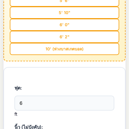
5' 6"
5' 10"
6' 0"
6' 2"
10' (ห่วงบาสเกตบอล)
ฟุต:
ft
นิ้ว (ไม่บังคับ):