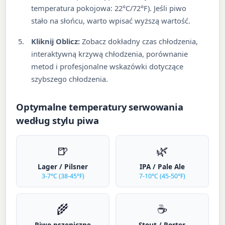
temperatura pokojowa: 22°C/72°F). Jeśli piwo
stało na słońcu, warto wpisać wyższą wartość.
Kliknij Oblicz:
Zobacz dokładny czas chłodzenia,
interaktywną krzywą chłodzenia, porównanie
metod i profesjonalne wskazówki dotyczące
szybszego chłodzenia.
Optymalne temperatury serwowania
według stylu piwa
🍺
🌿
Lager / Pilsner
IPA / Pale Ale
3-7°C (38-45°F)
7-10°C (45-50°F)
🌾
☕
Piwo pszeniczne
Stout / Porter