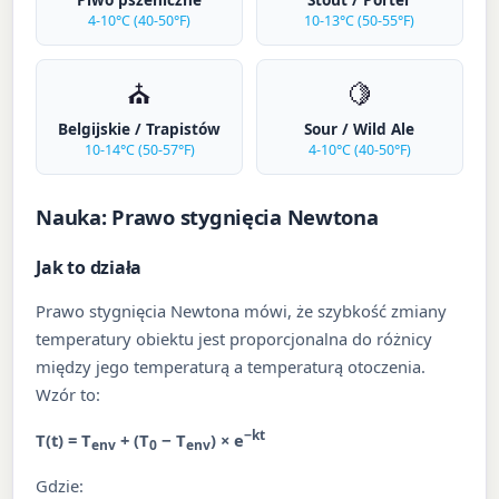
4-10°C (40-50°F)
10-13°C (50-55°F)
⛪
🍋
Belgijskie / Trapistów
Sour / Wild Ale
10-14°C (50-57°F)
4-10°C (40-50°F)
Nauka: Prawo stygnięcia Newtona
Jak to działa
Prawo stygnięcia Newtona mówi, że szybkość zmiany
temperatury obiektu jest proporcjonalna do różnicy
między jego temperaturą a temperaturą otoczenia.
Wzór to:
−kt
T(t) = T
+ (T
− T
) × e
env
0
env
Gdzie: