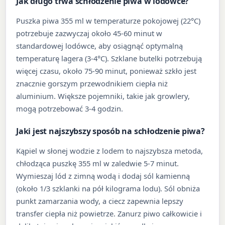
Jak długo trwa schłodzenie piwa w lodówce?
Puszka piwa 355 ml w temperaturze pokojowej (22°C)
potrzebuje zazwyczaj około 45-60 minut w
standardowej lodówce, aby osiągnąć optymalną
temperaturę lagera (3-4°C). Szklane butelki potrzebują
więcej czasu, około 75-90 minut, ponieważ szkło jest
znacznie gorszym przewodnikiem ciepła niż
aluminium. Większe pojemniki, takie jak growlery,
mogą potrzebować 3-4 godzin.
Jaki jest najszybszy sposób na schłodzenie piwa?
Kąpiel w słonej wodzie z lodem to najszybsza metoda,
chłodząca puszkę 355 ml w zaledwie 5-7 minut.
Wymieszaj lód z zimną wodą i dodaj sól kamienną
(około 1/3 szklanki na pół kilograma lodu). Sól obniża
punkt zamarzania wody, a ciecz zapewnia lepszy
transfer ciepła niż powietrze. Zanurz piwo całkowicie i