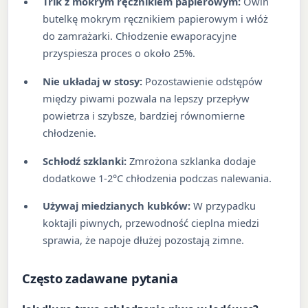
Trik z mokrym ręcznikiem papierowym:
Owiń
butelkę mokrym ręcznikiem papierowym i włóż
do zamrażarki. Chłodzenie ewaporacyjne
przyspiesza proces o około 25%.
Nie układaj w stosy:
Pozostawienie odstępów
między piwami pozwala na lepszy przepływ
powietrza i szybsze, bardziej równomierne
chłodzenie.
Schłodź szklanki:
Zmrożona szklanka dodaje
dodatkowe 1-2°C chłodzenia podczas nalewania.
Używaj miedzianych kubków:
W przypadku
koktajli piwnych, przewodność cieplna miedzi
sprawia, że napoje dłużej pozostają zimne.
Często zadawane pytania