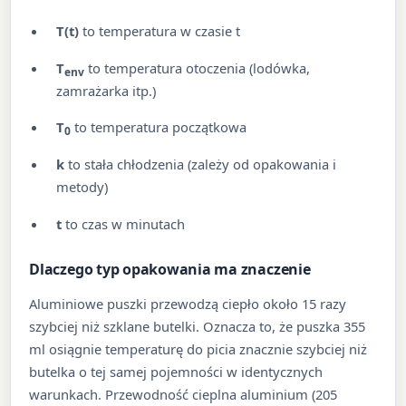
T(t)
to temperatura w czasie t
T
to temperatura otoczenia (lodówka,
env
zamrażarka itp.)
T
to temperatura początkowa
0
k
to stała chłodzenia (zależy od opakowania i
metody)
t
to czas w minutach
Dlaczego typ opakowania ma znaczenie
Aluminiowe puszki przewodzą ciepło około 15 razy
szybciej niż szklane butelki. Oznacza to, że puszka 355
ml osiągnie temperaturę do picia znacznie szybciej niż
butelka o tej samej pojemności w identycznych
warunkach. Przewodność cieplna aluminium (205